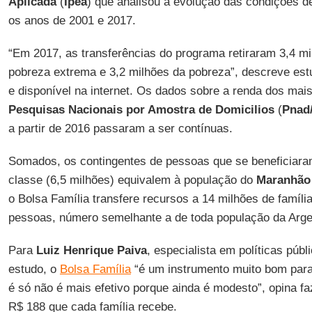
Aplicada
(
Ipea
) que analisou a evolução das condições d
os anos de 2001 e 2017.
“Em 2017, as transferências do programa retiraram 3,4 m
pobreza extrema e 3,2 milhões da pobreza”, descreve es
e disponível na internet. Os dados sobre a renda dos mai
Pesquisas Nacionais por Amostra de Domicilios
(
Pnad
a partir de 2016 passaram a ser contínuas.
Somados, os contingentes de pessoas que se beneficiar
classe (6,5 milhões) equivalem à população do
Maranhão
o Bolsa Família transfere recursos a 14 milhões de famíli
pessoas, número semelhante a de toda população da Arge
Para
Luiz Henrique Paiva
, especialista em políticas púb
estudo, o
Bolsa Família
“é um instrumento muito bom para
é só não é mais efetivo porque ainda é modesto”, opina f
R$ 188 que cada família recebe.