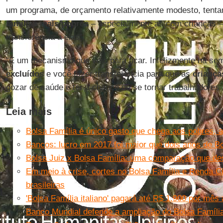
um programa, de orçamento relativamente modesto, tenta
famílias mais
pobres
– especialmente as com crianças –
transferência a elas”.
“É um mecanismo que veio para ficar. Infelizmente há se
excluídos
e você fazer transferência para que as
criança
gozar de saúde e ter a chance de se tornar trabalhadores a
Leia mais
Bolsa Família é único gasto que chega aos pobres,
Bancos: lucro em 2017 foi maior que dois anos de Bo
Bolsa Juiz x Bolsa Família: uma comparação que de
Em meio à crise, cortes no Bolsa Família e Renda C
brasileiras
'Bolsa Família italiano' pagará até R$ 1.900 por mês
Banco Mundial defende a ampliação do Bolsa Famíli