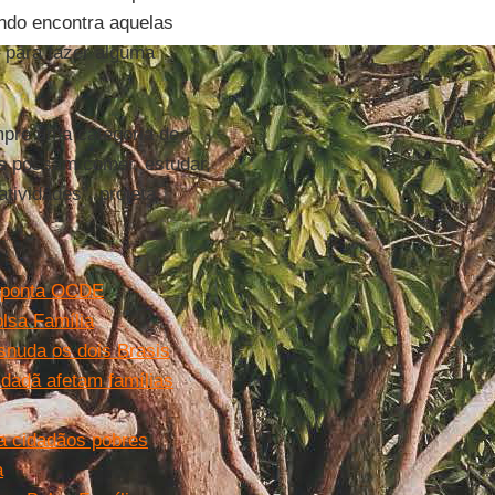
ndo encontra aquelas
 para fazer alguma
mpre uma categoria de
s
possam comer, estudar,
tividades”, projeta.
 aponta OCDE
lsa Família
snuda os dois Brasis
idadã afetam famílias
 a cidadãos pobres
a