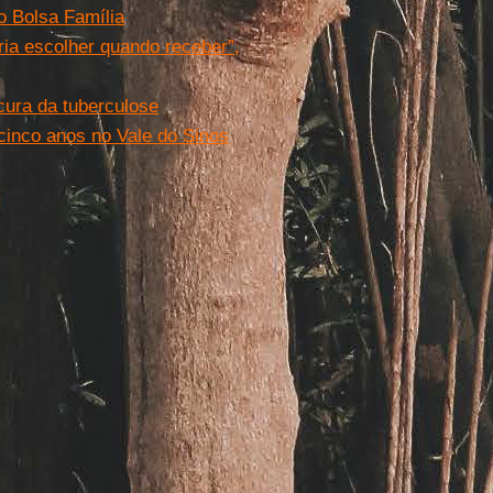
o Bolsa Família
ria escolher quando receber”,
cura da tuberculose
 cinco anos no Vale do Sinos