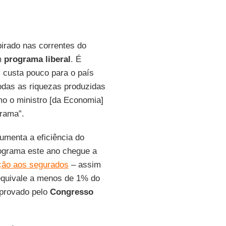
irado nas correntes do
m
programa liberal
. É
, custa pouco para o país
odas as riquezas produzidas
mo o ministro [da Economia]
rama”.
umenta a eficiência do
rograma este ano chegue a
ção aos segurados
– assim
 equivale a menos de 1% do
aprovado pelo
Congresso