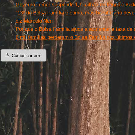
Governo Temer suspende 1,1 milhão de benefícios d
“13º do Bolsa Família é ótimo, mas beneficiário deve
diz Marcelo Neri
Por que o Bolsa Família ajuda a aumentar a taxa de 
6 mil famílias perderam o Bolsa Família nos últimos
⚠️
Comunicar erro