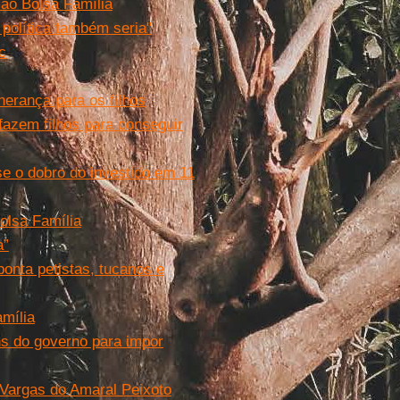
ao Bolsa Família
 política também seria"
c
erança para os filhos
fazem filhos para conseguir
se o dobro do investido em 11
olsa Família
a”
onta petistas, tucanos e
mília
s do governo para impor
 Vargas do Amaral Peixoto