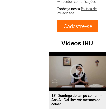
receber comunicações.
Conheça nossa
Política de
Privacidade
.
Vídeos IHU
play_circle_outline
18º Domingo do tempo comum -
Ano A - Dai-lhes vós mesmos de
comer