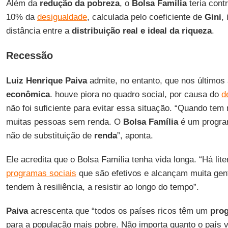
Além da
redução da pobreza
, o
Bolsa Família
teria cont
10% da
desigualdade
, calculada pelo coeficiente de
Gini
,
distância entre a
distribuição real e ideal da riqueza
.
Recessão
Luiz Henrique Paiva
admite, no entanto, que nos últimos
econômica
. houve piora no quadro social, por causa do
d
não foi suficiente para evitar essa situação. “Quando te
muitas pessoas sem renda. O
Bolsa Família
é um progra
não de substituição de
renda
”, aponta.
Ele acredita que o Bolsa Família tenha vida longa. “Há lite
programas sociais
que são efetivos e alcançam muita gen
tendem à resiliência, a resistir ao longo do tempo”.
Paiva
acrescenta que “todos os países ricos têm um
prog
para a população mais pobre. Não importa quanto o país v