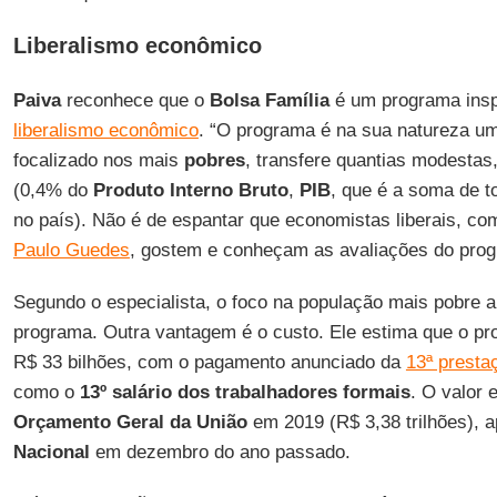
Liberalismo econômico
Paiva
reconhece que o
Bolsa Família
é um programa insp
liberalismo econômico
. “O programa é na sua natureza u
focalizado nos mais
pobres
, transfere quantias modestas
(0,4% do
Produto Interno Bruto
,
PIB
, que é a soma de t
no país). Não é de espantar que economistas liberais, co
Paulo Guedes
, gostem e conheçam as avaliações do prog
Segundo o especialista, o foco na população mais pobre a
programa. Outra vantagem é o custo. Ele estima que o p
R$ 33 bilhões, com o pagamento anunciado da
13ª presta
como o
13º salário dos trabalhadores formais
. O valor
Orçamento Geral da União
em 2019 (R$ 3,38 trilhões), 
Nacional
em dezembro do ano passado.