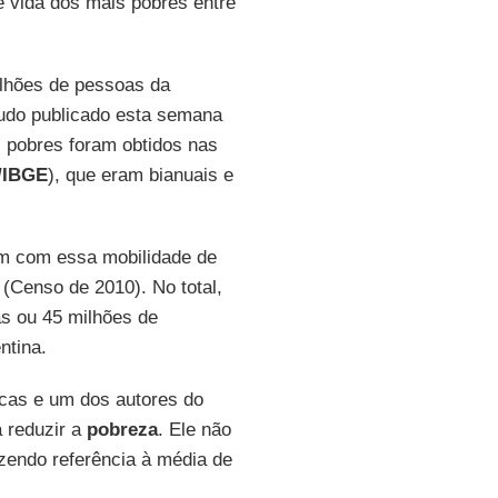
e vida dos mais pobres entre
ilhões de pessoas da
tudo publicado esta semana
s pobres foram obtidos nas
/IBGE
), que eram bianuais e
am com essa mobilidade de
(Censo de 2010). No total,
as ou 45 milhões de
ntina.
licas e um dos autores do
 reduzir a
pobreza
. Ele não
azendo referência à média de