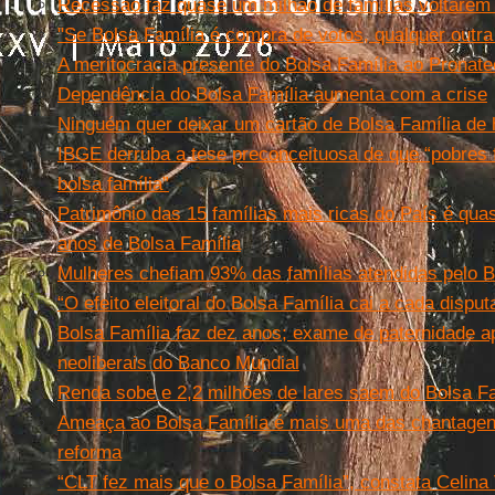
Recessão faz quase um milhão de famílias voltarem 
"Se Bolsa Família é compra de votos, qualquer outra
A meritocracia presente do Bolsa Família ao Pronate
Dependência do Bolsa Família aumenta com a crise
Ninguém quer deixar um cartão de Bolsa Família de h
IBGE derruba a tese preconceituosa de que “pobres 
bolsa família”
Patrimônio das 15 famílias mais ricas do País é qua
anos de Bolsa Família
Mulheres chefiam 93% das famílias atendidas pelo B
“O efeito eleitoral do Bolsa Família cai a cada disput
Bolsa Família faz dez anos; exame de paternidade ap
neoliberais do Banco Mundial
Renda sobe e 2,2 milhões de lares saem do Bolsa Fa
Ameaça ao Bolsa Família é mais uma das chantagen
reforma
“CLT fez mais que o Bolsa Família”, constata Celina