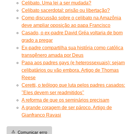
Celibato. Uma lei a ser mudada?
Celibato sacerdotal: prisão ou libertação?
Como discussão sobre o celibato na Amazônia
deve ampliar oposição ao papa Francisco
Casado, o ex-padre David Gréa voltaria de bom
grado a pregar
Ex-padre compartilha sua história como católica
transgênero amada por Deus
Papa aos padres gays (e heterossexuais): sejam
celibatários ou vão embora. Artigo de Thomas
Reese
Ceretti, o teólogo que luta pelos padres casados:
''Eles devem ser readmitidos''
A reforma de que os seminários precisam
A grande coragem de ser pároco. Artigo de
Gianfranco Ravasi
⚠️
Comunicar erro