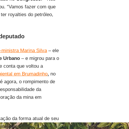
ou. “Vamos fazer com que
er royalties do petróleo,
-deputado
-ministra Marina Silva
– ele
te Urbano
– e migrou para o
le conta que voltou a
iental em Brumadinho
,
no
té agora, o rompimento de
responsabilidade da
loração da mina em
ação da forma atual de seu
imilares: