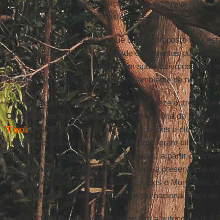
desses órgãos e a determinação quase exclusiva dos est
critérios e parâmetros para os empreendimentos.
Em seu voto,
Mendes
disse que o texto proposto visa est
“que reduzam a discricionariedade dos agentes públicos e
processo”. Por isso ele sugeriu um substitutivo com um m
qualidade da gestão ambiental e do ambiente de negócios”
A nova versão do
PL
, em 2015, já tinha treze outros proj
Comissão de Meio Ambiente
com a relatoria do então d
Tripoli
(
PSDB-SP
). Houve novas discussões e ele voltou, 
original. Os prazos para o licenciamento foram dilatados e
privilegiavam os estados foram retiradas, a partir do ent
Complementar nº 140/11
regulamentou a preservação do
competência comum entre União, Estados e Municípios,
Meio Ambiente
(
Sisnama
) como órgão nacional único de 
A relatoria de
Tripoli
também reforçava a autonomia dos ó