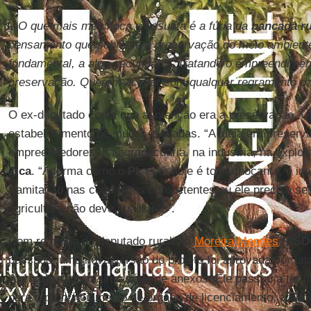
– O que mais me choca e assusta é a fúria da
bancada ru
pensamento que submete a preservação do meio ambiente,
fundamental, a algo secundário. Tratando o empreendimen
preservação. Querem acabar com qualquer regramento pa
O ex-deputado conta que a intenção era a preservação. U
estabelecimento de multas elevadas. “A ideia era preserva
empreendedores, na agropecuária, na indústria, na explor
Zica
. “A forma como o
PL
está hoje é toda chocante, é in
tramitação nas comissões competentes ou ele precisa ser
agricultura não deve analisá-lo”.
Com relatoria do deputado ruralista
Moreira Mendes
(
PSD
passado, uma nova versão do projeto foi aprovada por u
Agricultura
com uma série de anexos. Ele passou a ter i
para o pronunciamento de órgãos de licenciamento, a dimi