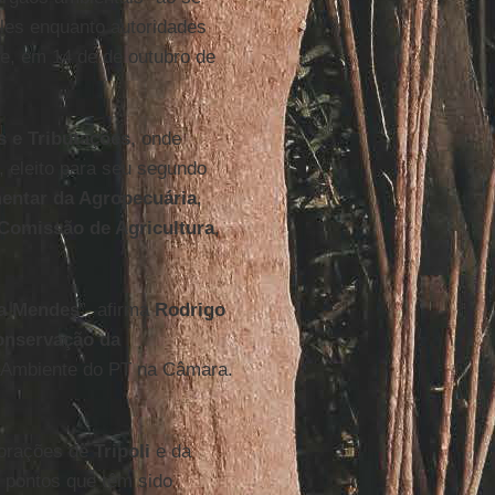
les enquanto autoridades
de, em 14 de de outubro de
 e Tributações
, onde
), eleito para seu segundo
mentar da Agropecuária
,
Comissão de Agricultura
,
a Mendes
”, afirma
Rodrigo
onservação da
o Ambiente do PT na Câmara.
borações de
Tripoli
e da
 pontos que têm sido