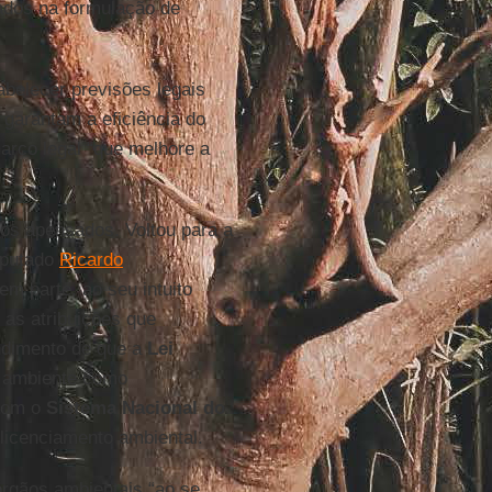
ados na formulação de
abelecer previsões legais
 garantam a eficiência do
arco legal “que melhore a
.
etos apensados. Voltou para a
eputado
Ricardo
em parte, ao seu intuito
 as atribuições que
endimento de que a
Lei
 ambiente como
 com o
Sistema Nacional do
licenciamento ambiental.
rgãos ambientais “ao se