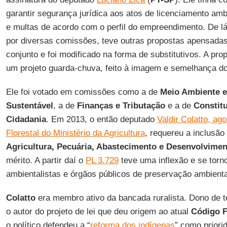
garantir segurança jurídica aos atos de licenciamento amb
e multas de acordo com o perfil do empreendimento. De lá
por diversas comissões, teve outras propostas apensada
conjunto e foi modificado na forma de substitutivos. A pro
um projeto guarda-chuva, feito à imagem e semelhança dos
Ele foi votado em comissões como a de
Meio Ambiente 
Sustentável
, a de
Finanças e Tributação
e a de
Constitu
Cidadania
. Em 2013, o então deputado
Valdir Colatto, ag
Florestal do Ministério da Agricultura
, requereu a inclusão
Agricultura, Pecuária, Abastecimento e Desenvolvimen
mérito. A partir daí o
PL 3.729
teve uma inflexão e se torno
ambientalistas e órgãos públicos de preservação ambienta
Colatto
era membro ativo da bancada ruralista. Dono de 
o autor do projeto de lei que deu origem ao atual
Código F
o político defendeu a “
reforma dos indígenas
” como prior