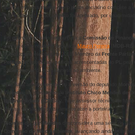
afirmar expressamente que o poder decisório compete a e
licenciadoras”. O documento foi aprovado, por unanimida
2015.
Foi quando o projeto seguiu para a
Comissão de Finanças
ganhou como relator o deputado
Mauro Pereira
(
MDB-RS
mandato nas eleições de 2018. Membro da
Frente Parla
Pereira
recuperou as medidas acrescentadas ao
PL
pela
tornando-o ainda mais danoso ao ambiente.
“Ele basicamente recuperou a versão do deputado
Moreir
Vicentin
, ex-presidente do
Instituto Chico Mendes de C
Biodiversidade
(
ICMBio
), hoje assessor técnico de Mei
“Nessa versão ele praticamente abre a porteira”.
Vicentin
diz que
Mendes
desconsidera uma série de ela
Comissão do Meio Ambiente
, avançando ainda mais nos