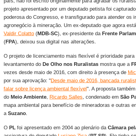
país, não foi escrito originalmente para agradar os ruralis
projeto apresentado por um deputado petista foi capturad
poderosa do Congresso, e transfigurado para atender os i
agronegócio à mineração. Um ex-deputado que agora est
Valdir Colatto
(
MDB-SC
), ex-presidente da
Frente Parlam
(
FPA
), deixou sua digital nas alterações.
O projeto de licenciamento mais flexível é prioridade para
levantamento do
De Olho nos Ruralistas
mostra que a
F
vezes desde maio de 2016, com direito à presença de
Mic
por sua aprovação: "
Desde maio de 2016, bancada ruralis
falar sobre licença ambiental flexíve
l
". A proposta também 
do
Meio Ambiente
,
Ricardo Salles
, condenado em
São P
mapa ambiental para benefício de mineradoras e outras e
a
Suzano
.
O
PL
foi apresentado em 2004 ao plenário da
Câmara pel
assinatura do deputado
Luciano Zica
(
PT-SP
). Ele tinha c