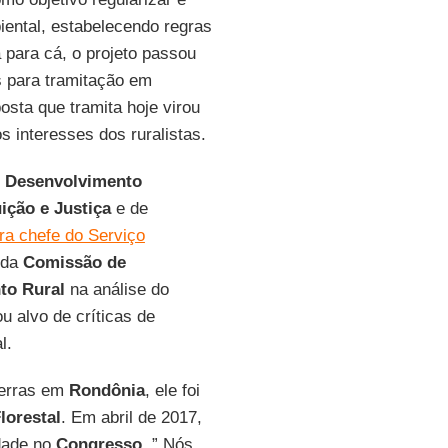
iental, estabelecendo regras
 para cá, o projeto passou
s para tramitação em
posta que tramita hoje virou
 interesses dos ruralistas.
e Desenvolvimento
ição
e Justiça
e de
ora chefe do Serviço
 da
Comissão de
to Rural
na análise do
u alvo de críticas de
l.
terras em
Rondônia
, ele foi
lorestal
. Em abril de 2017,
idade no
Congresso
. ” Nós