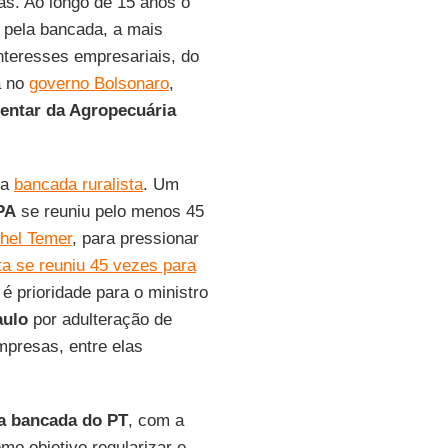
tas. Ao longo de 15 anos o
o pela bancada, a mais
nteresses empresariais, do
á no
governo Bolsonaro
,
entar da Agropecuária
 a
bancada ruralista
. Um
PA
se reuniu pelo menos 45
hel Temer
, para pressionar
ta se reuniu 45 vezes para
é prioridade para o ministro
aulo
por adulteração de
mpresas, entre elas
a bancada do PT
, com a
omo objetivo regularizar e