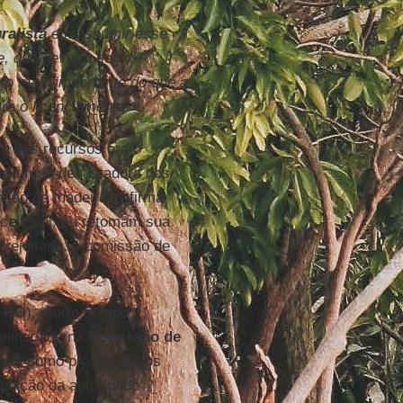
ralista
em assumir esse
 que deveria ser o
to mais importante do que a
ra o licenciamento.
m dos recursos era o
r a fúria devastadora dos
ação de madeira”, afirma
aceitável, ou retomam sua
 rejeitado. A comissão de
-RO
), morto no ano
nanimidade na
Comissão de
tens como prazos curtos
nuição da autoridade