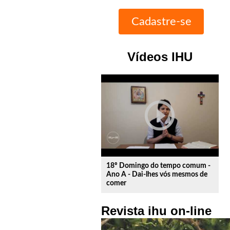
Vídeos IHU
play_circle_outline
18º Domingo do tempo comum -
Ano A - Dai-lhes vós mesmos de
comer
Revista ihu on-line