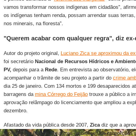
vamos transformar nossos indígenas em cidadãos”, afirm
os indígenas tenham renda, possam arrendar suas terras, t
nos minerais, na floresta”.
"Querem acabar com qualquer regra", diz ex
Autor do projeto original,
Luciano Zica se aproximou da ex
foi secretário
Nacional de Recursos Hídricos e Ambien
PV,
depois para a
Rede
. Em entrevista ao observatório, e
acompanhar o trâmite de seu projeto a partir do
crime amb
dia 25 de janeiro. Com 134 mortos e 199 desaparecidos a
barragens da
mina Córrego do Feijão
trouxe a público a ir
aprovação relâmpago do licenciamento que ampliou a exp
dezembro.
Afastado da vida pública desde 2007,
Zica
diz que a aprov
projeto pode levar a desastres ambientais de proporções s