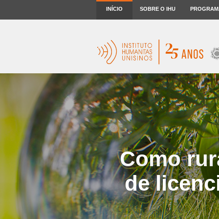
INÍCIO
SOBRE O IHU
PROGRAM
Como rura
de licen