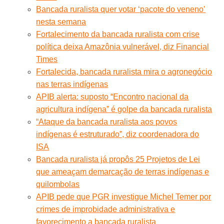
Bancada ruralista quer votar ‘pacote do veneno’
nesta semana
Fortalecimento da bancada ruralista com crise
política deixa Amazônia vulnerável, diz Financial
Times
Fortalecida, bancada ruralista mira o agronegócio
nas terras indígenas
APIB alerta: suposto “Encontro nacional da
agricultura indígena” é golpe da bancada ruralista
“Ataque da bancada ruralista aos povos
indígenas é estruturado”, diz coordenadora do
ISA
Bancada ruralista já propôs 25 Projetos de Lei
que ameaçam demarcação de terras indígenas e
quilombolas
APIB pede que PGR investigue Michel Temer por
crimes de improbidade administrativa e
favorecimento a bancada ruralista