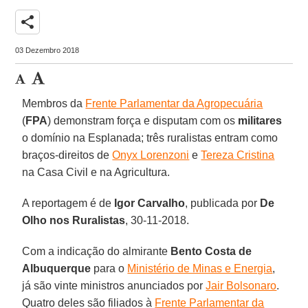
share
03 Dezembro 2018
Membros da
Frente Parlamentar da Agropecuária
(
FPA
) demonstram força e disputam com os
militares
o domínio na Esplanada; três ruralistas entram como
braços-direitos de
Onyx Lorenzoni
e
Tereza Cristina
na Casa Civil e na Agricultura.
A reportagem é de
Igor Carvalho
, publicada por
De
Olho nos Ruralistas
, 30-11-2018.
Com a indicação do almirante
Bento Costa de
Albuquerque
para o
Ministério de Minas e Energia
,
já são vinte ministros anunciados por
Jair Bolsonaro
.
Quatro deles são filiados à
Frente Parlamentar da