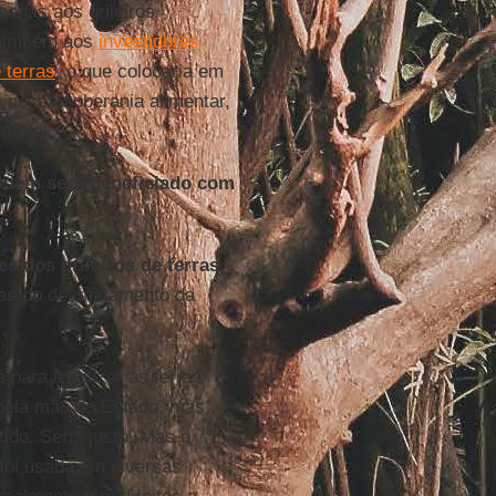
penas aos grileiros
 também aos
investidores
 terras
, o que colocaria em
 nossa soberania alimentar,
torial.
Quem será beneficiado com
es dos grileiros de terras
,
ias do desmatamento da
 para legalizar as terras
pela mão do Estado, mas
ido. Seria justo. Mas o
 foi usada em diversas