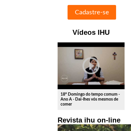
Vídeos IHU
play_circle_outline
18º Domingo do tempo comum -
Ano A - Dai-lhes vós mesmos de
comer
Revista ihu on-line