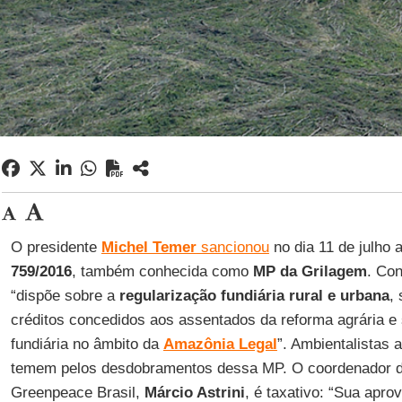
O presidente
Michel Temer
sancionou
no dia 11 de julho 
759/2016
, também conhecida como
MP da Grilagem
. Con
“dispõe sobre a
regularização fundiária rural e urbana
,
créditos concedidos aos assentados da reforma agrária e 
fundiária no âmbito da
Amazônia Legal
”. Ambientalistas a
temem pelos desdobramentos dessa MP. O coordenador de
Greenpeace Brasil,
Márcio Astrini
, é taxativo: “Sua apro