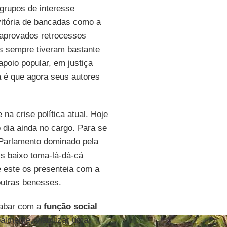
 grupos de interesse
vitória de bancadas como a
 aprovados retrocessos
s sempre tiveram bastante
poio popular, em justiça
a é que agora seus autores
na crise política atual. Hoje
 dia ainda no cargo. Para se
 Parlamento dominado pela
s baixo toma-lá-dá-cá
e este os presenteia com a
outras benesses.
cabar com a
função social
palmente, viabilizar uma