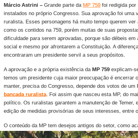
Márcio Astrini –
Grande parte da
MP 759
foi redigida por
instalados no próprio Congresso. Sua aprovação foi uma 
ruralista. Esses personagens há muito tempo querem ver
como os contidos na 759, porém muitas de suas proposta
dificuldade para serem aprovadas, porque são débeis em a
social e mesmo por afrontarem a Constituição. A diferenç
encontraram um presidente servil a seus propósitos.
A aprovação e a própria existência da
MP 759
explicam-se 
temos um presidente cuja maior preocupação é encerrar o
manter, precisa do Congresso, depende dos votos de um
bancada
ruralista
. Foi assim que nasceu esta MP, do mai
político. Os ruralistas garantem a manutenção de Temer, 
edição de medidas provisórias de seus interesses, entre 
O conteúdo da MP tem desejos antigos do setor, como a
da terra
, enfraquecer a luta pela reforma agrária e, princi