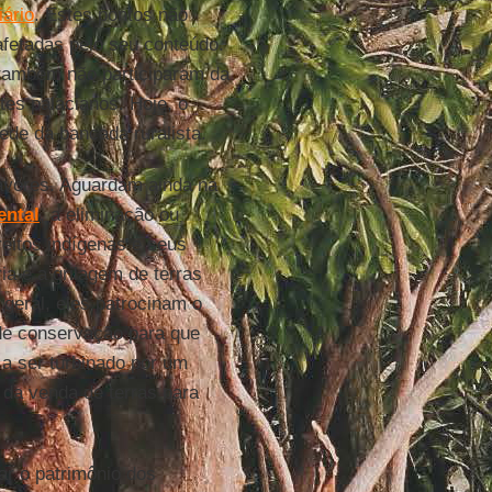
iário
. Estes pontos não
afetadas pelo seu conteúdo.
 também não participaram da
es palacianos. Hoje, o
ede da bancada ruralista.
favores. Aguardam ainda na
ental
, a eliminação ou
eitos indígenas e seus
ia e a grilagem de terras
 geral, eles patrocinam o
 de conservação para que
 a ser turbinado por um
o da venda de terras para
ar o patrimônio dos