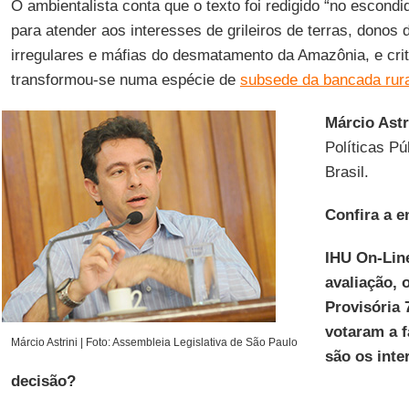
O ambientalista conta que o texto foi redigido “no escond
para atender aos interesses de grileiros de terras, donos
irregulares e máfias do desmatamento da Amazônia, e cri
transformou-se numa espécie de
subsede da bancada rura
Márcio Astr
Políticas P
Brasil.
Confira a e
IHU On-Line
avaliação,
Provisória 
votaram a f
Márcio Astrini | Foto: Assembleia Legislativa de São Paulo
são os inte
decisão?