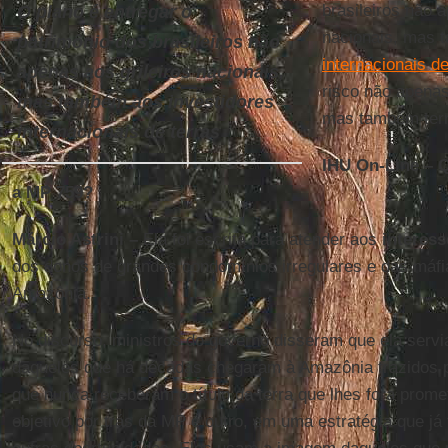
brasileiros não a
O plano é entregar o
nacionais, mas
patrimônio dos brasileiros não
internacionais de
apenas aos grileiros nacionais,
risco não apenas
mas também aos investidores
mas também terri
internacionais de terras
IHU On-Line – 
a MP 759?
Márcio Astrini –
Ela foi escrita para atender aos
interess
dos donos de grandes condomínios irregulares e das máf
Amazônia.
No discurso, ministros do governo disseram que ela servia
daqueles que há décadas chegaram à Amazônia trazidos 
que nunca receberam o título da terra que lhes fora promet
objetivo por trás da MP é outro, em uma estratégia que já