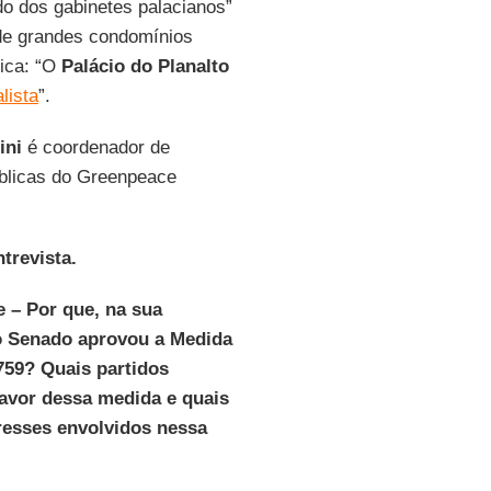
ido dos gabinetes palacianos”
 de grandes condomínios
tica: “O
Palácio do Planalto
lista
”.
ini
é coordenador de
úblicas do Greenpeace
ntrevista.
 – Por que, na sua
 o Senado aprovou a Medida
759? Quais partidos
avor dessa medida e quais
resses envolvidos nessa