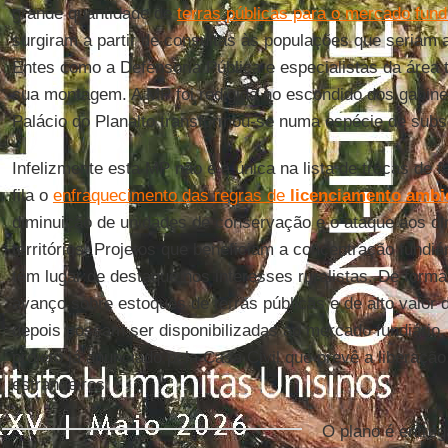
grande quantidade de
terras públicas para o mercado fund
surgiram a partir de consultas às populações que seriam 
Entes como a Defensoria Pública e especialistas da área
sua montagem. A MP foi redigida no escondido dos gabinet
Palácio do Planalto transformou-se numa espécie de subs
Infelizmente esta MP não é a única na lista de trocas de 
fila o
enfraquecimento das regras de
licenciamento ambi
diminuição de unidades de conservação e o ataque aos dir
territórios. Projetos que beneficiam a concentração fundiár
têm lugar de destaque nos interesses ruralistas. De forma
avanço sobre estoques de terras públicas e de alto valor
depois possam ser disponibilizadas ao mercado fundiário,
projeto já anunciado pela Casa Civil que prevê a liberaçã
estrangeiros.
O plano é entreg