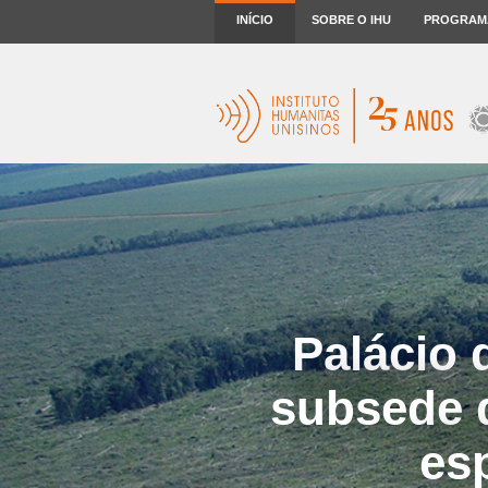
INÍCIO
SOBRE O IHU
PROGRAM
Palácio 
subsede d
es