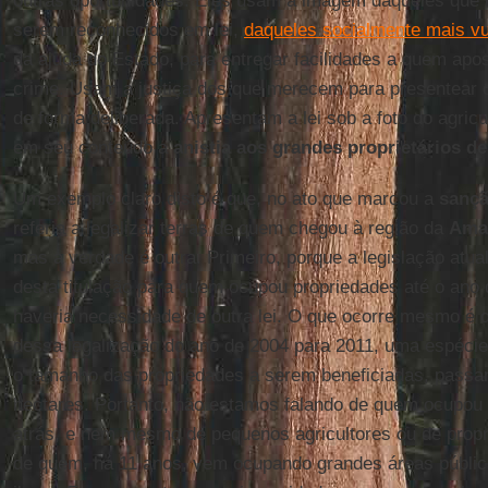
outras oportunidades. Eles usam a imagem daqueles que r
serem reconhecidos em lei,
daqueles socialmente mais vu
da ajuda do Estado, para entregar facilidades a quem apo
crime. Usam a justiça dos que merecem para presentear 
de forma deliberada. Apresentam a lei sob a foto do agricu
em seu conteúdo a
anistia aos grandes proprietários de
Um exemplo claro disto é que, no ato que marcou a
sanç
referia a legalizar terras de quem chegou à região da
Ama
mas a verdade é outra. Primeiro, porque a legislação atual
desta titulação para quem ocupou propriedades até o ano 
haveria necessidade de outra lei. O que ocorre mesmo é 
dessa legalização do ano de 2004 para 2011, uma espécie 
o tamanho das propriedades a serem beneficiadas, passan
hectares. Portanto, não estamos falando de quem ocupou 
atrás, e nem mesmo de pequenos agricultores ou de propr
de quem, há 11 anos, vem ocupando grandes áreas públi