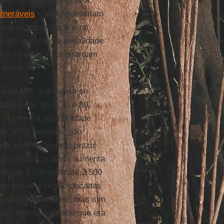
ealmente têm direitos a
lneráveis
e que necessitam
stou na impunidade e no
quem apostou na ilegalidade
ltor familiar, mas guardam
 terra
.
ão da MP
, o discurso se
zônia
nos anos 70 e 80,
 já prevê a possibilidade
de 2004, portanto, não
que a MP estende o prazo
de anistia, e ainda aumenta
do de 1.500 para até 2.500
de boa-fé a região décadas
iedades familiares, mas sim
cas, mesmo sabendo que era