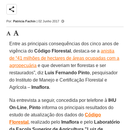
share
Por:
Patricia Fachin
| 02 Junho 2017
Entre as principais consequências dos cinco anos de
vigência do
Código Florestal
, destaca-se a
anistia
de “41 milhões de hectares de áreas ocupadas com a
agropecuária
e que deveriam ter florestas e ser
restaurados”, diz
Luis Fernando Pinto
, pesquisador
do Instituto de Manejo e Certificação Florestal e
Agrícola –
Imaflora
.
Na entrevista a seguir, concedida por telefone à
IHU
On-Line
,
Pinto
informa os principais resultados do
estudo de atualização dos dados do
Código
Florestal
, realizado pelo
Imaflora
e pelo
Laboratório
da Escola Superior de Agricultura "Luiz de