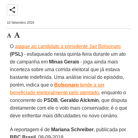
share
10 Setembro 2018
O
ataque ao candidato a presidente
Jair Bolsonaro
(PSL)
- esfaqueado nesta quinta-feira durante um ato
de campanha em
Minas Gerais
- joga ainda mais
incerteza sobre uma corrida eleitoral que já estava
bastante indefinida. Uma análise inicial do episódio,
porém, indica que o
Bolsonaro
tende a ser
beneficiado eleitoralmente pelo atentado
, enquanto o
concorrente do
PSDB
,
Geraldo Alckmin
, que disputa
diretamente com ele o voto mais conservador, é o que
deve enfrentar mais dificuldades no novo cenário.
A reportagem é de
Mariana Schreiber
, publicada por
BBC
Brasil
, 08-09-2018.