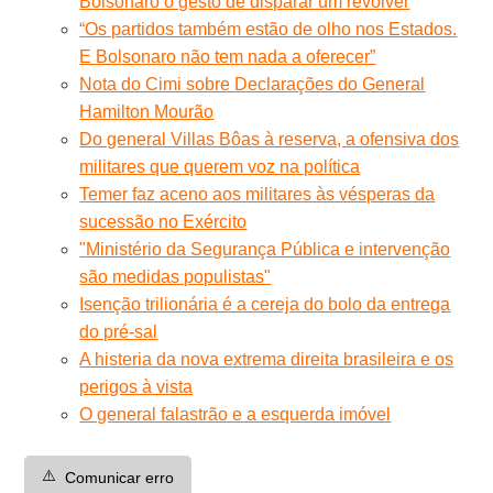
Bolsonaro o gesto de disparar um revólver
“Os partidos também estão de olho nos Estados.
E Bolsonaro não tem nada a oferecer”
Nota do Cimi sobre Declarações do General
Hamilton Mourão
Do general Villas Bôas à reserva, a ofensiva dos
militares que querem voz na política
Temer faz aceno aos militares às vésperas da
sucessão no Exército
"Ministério da Segurança Pública e intervenção
são medidas populistas"
Isenção trilionária é a cereja do bolo da entrega
do pré-sal
A histeria da nova extrema direita brasileira e os
perigos à vista
O general falastrão e a esquerda imóvel
⚠️
Comunicar erro