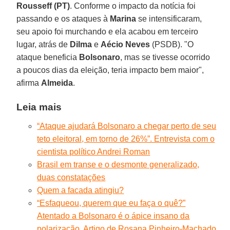
Rousseff (PT)
. Conforme o impacto da notícia foi
passando e os ataques à
Marina
se intensificaram,
seu apoio foi murchando e ela acabou em terceiro
lugar, atrás de
Dilma
e
Aécio Neves
(PSDB). "O
ataque beneficia
Bolsonaro
, mas se tivesse ocorrido
a poucos dias da eleição, teria impacto bem maior",
afirma
Almeida
.
Leia mais
“Ataque ajudará Bolsonaro a chegar perto de seu
teto eleitoral, em torno de 26%”. Entrevista com o
cientista político Andrei Roman
Brasil em transe e o desmonte generalizado,
duas constatações
Quem a facada atingiu?
“Esfaqueou, querem que eu faça o quê?”
Atentado a Bolsonaro é o ápice insano da
polarização. Artigo de Rosana Pinheiro-Machado