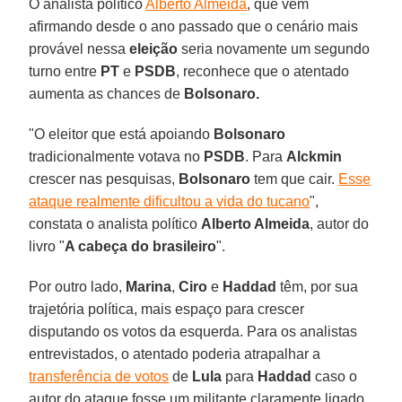
O analista político
Alberto Almeida
, que vem
afirmando desde o ano passado que o cenário mais
provável nessa
eleição
seria novamente um segundo
turno entre
PT
e
PSDB
, reconhece que o atentado
aumenta as chances de
Bolsonaro.
"O eleitor que está apoiando
Bolsonaro
tradicionalmente votava no
PSDB
. Para
Alckmin
crescer nas pesquisas,
Bolsonaro
tem que cair.
Esse
ataque realmente dificultou a vida do tucano
",
constata o analista político
Alberto Almeida
, autor do
livro "
A cabeça do brasileiro
".
Por outro lado,
Marina
,
Ciro
e
Haddad
têm, por sua
trajetória política, mais espaço para crescer
disputando os votos da esquerda. Para os analistas
entrevistados, o atentado poderia atrapalhar a
transferência de votos
de
Lula
para
Haddad
caso o
autor do ataque fosse um militante claramente ligado