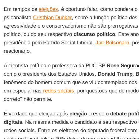
Em tempos de
eleições
, é oportuno falar, como pondera 
psicanalista
Cristhian Dunker
, sobre a função política dos
agressividade e o conservadorismo não são prerrogativas
político, ou do seu respectivo
discurso político
. Este ano
presidência pelo Partido Social Liberal,
Jair Bolsonaro
, po
reacionário.
A cientista política e professora da PUC-SP
Rose Segura
como o presidente dos Estados Unidos,
Donald Trump
,
B
fenômeno do homem comum que se viu contemplado nos 
em especial nas
redes sociais
, por questões que de modo 
correto” não permite.
É verdade que eleição após
eleição
cresce o
debate polí
digitais
. Na mesma medida o candidato e seu respectivo 
redes sociais. Entre os eleitores do deputado federal com
conta no Facebook, e 40% deles dizem compartilhar notic