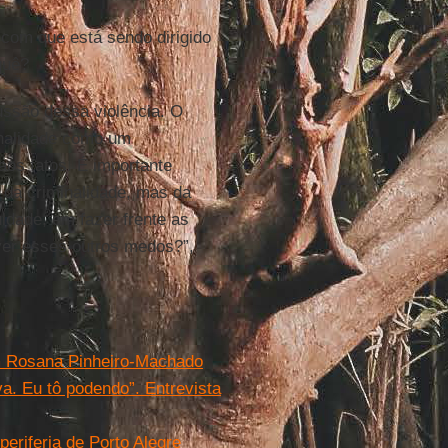
com que está sendo dirigido
quê?
ussão dessa violência. O
inalidade como um
os fatos. É importante
 da criminalidade, mas da
uldade, em fazer frente as
ver esses outros medos?”,
om Rosana Pinheiro-Machado
a. Eu tô podendo”. Entrevista
eriferia de Porto Alegre