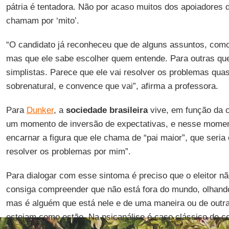
pátria é tentadora. Não por acaso muitos dos apoiadores
chamam por ‘mito’.
“O candidato já reconheceu que de alguns assuntos, como
mas que ele sabe escolher quem entende. Para outras que
simplistas. Parece que ele vai resolver os problemas qua
sobrenatural, e convence que vai”, afirma a professora.
Para
Dunker
, a
sociedade brasileira
vive, em função da c
um momento de inversão de expectativas, e nesse mome
encarnar a figura que ele chama de “pai maior”, que seri
resolver os problemas por mim”.
Para dialogar com esse sintoma é preciso que o eleitor não
consiga compreender que não está fora do mundo, olhand
mas é alguém que está nele e de uma maneira ou de outra 
estejam como estão. Na psicanálise é caso clássico de 