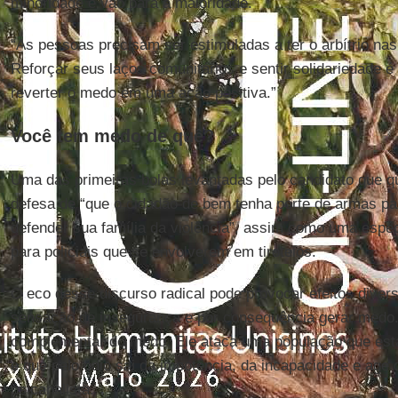
minoridade e vão para a maioridade.
“As pessoas precisam ser estimuladas a ter o arbítrio nas
Reforçar seus laços comunitários e sentir solidariedade 
reverter o medo em uma ação positiva.”
Você tem medo de quê?
Uma das primeiras bolas levantadas pelo candidato que qu
defesa de “que o cidadão de bem tenha porte de armas pa
defender sua família da violência”, assim como uma espéc
para policiais que se envolverem em tiroteios.
O eco desse discurso radical pode provocar efeitos dive
sensação de insegurança e por consequência gerar medo
complementar do medo. Ele ataca uma população que est
e que pelo ódio sai da impotência, da incapacidade e age
psicanalista.