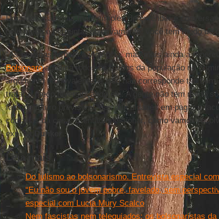
Uma das maneiras mais simples de entender e conversar 
pelo medo é perguntar objetivamente: você tem medo de 
“As pessoas temem a violência, mas mais ainda a reperc
Bolsonaro
aglutina todos os medos da população na crim
argumento monovalente, e isso não corresponde tão bem a
tratar o medo diversificando ele. A gente não tem medo só
falta de futuro previsível, das dificuldades em pagar a fac
contadas da casa. E então questionar, como vamos resol
explica
Dunker
.
Leia mais
Do lulismo ao bolsonarismo. Entrevista especial c
“Eu não sou o jovem pobre, favelado, sem perspectiv
especial com Lucia Mury Scalco
Nem fascistas nem teleguiados: os bolsonaristas da p