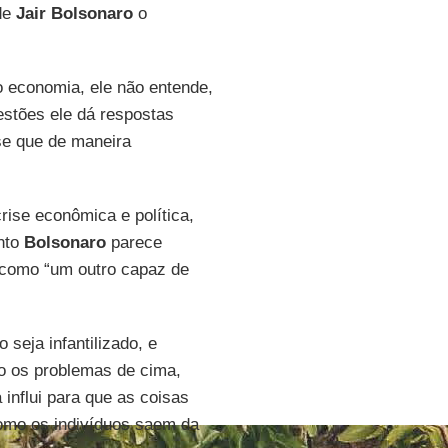
 de
Jair Bolsonaro
o
 economia, ele não entende,
stões ele dá respostas
se que de maneira
rise econômica e política,
nto
Bolsonaro
parece
a como “um outro capaz de
 seja infantilizado, e
o os problemas de cima,
influi para que as coisas
como os indivíduos saem da