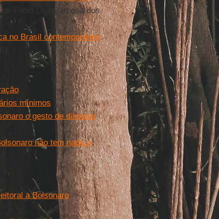
o de Fabio Luis Barbosa dos
tica no Brasil contemporâneo
.
261
vação
lários mínimos
onaro o gesto de disparar
Bolsonaro não tem nada a
eitoral a Bolsonaro