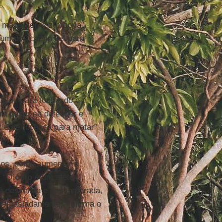
 mãos, ter voz própria.
é um dos caminhos para
icou para todo lado é a
ra poder se defender e
ie de “licença para matar”
rsos, como aumentar a
. “O
ódio
é um afeto
á desvalida e desamparada,
 demasiadamente.”, afirma o