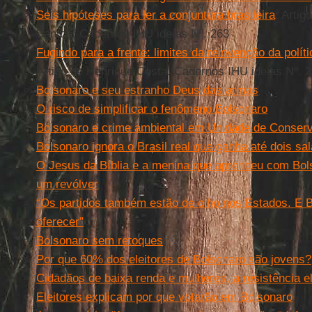
Seis hipóteses para ler a conjuntura brasileira
. Artig
Santos. Cadernos IHU ideias Nº. 263
Fugindo para a frente: limites da reinvenção da polí
Artigo de Henrique Costa. Cadernos IHU ideias Nº. 
Bolsonaro e seu estranho Deus das armas
O risco de simplificar o fenômeno Bolsonaro
Bolsonaro e crime ambiental em Unidade de Conser
Bolsonaro ignora o Brasil real que ganha até dois sa
O Jesus da Bíblia e a menina que aprendeu com Bols
um revólver
“Os partidos também estão de olho nos Estados. E 
oferecer”
Bolsonaro sem retoques
Por que 60% dos eleitores de Bolsonaro são jovens?
Cidadãos de baixa renda e mulheres, a resistência el
Eleitores explicam por que votarão em Bolsonaro