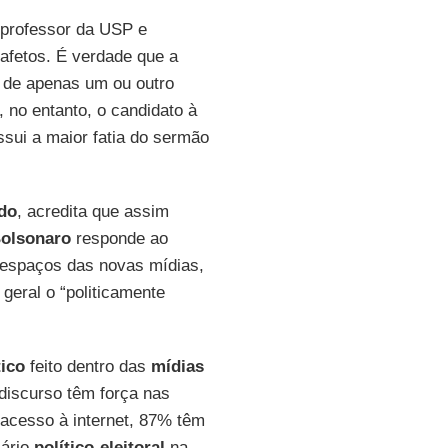
o professor da USP e
 afetos. É verdade que a
 de apenas um ou outro
, no entanto, o candidato à
ssui a maior fatia do sermão
do
, acredita que assim
olsonaro
responde ao
espaços das novas mídias,
geral o “politicamente
tico
feito dentro das
mídias
discurso têm força nas
 acesso à internet, 87% têm
iário
político-eleitoral
na