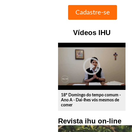
Vídeos IHU
play_circle_outline
18º Domingo do tempo comum -
Ano A - Dai-lhes vós mesmos de
comer
Revista ihu on-line