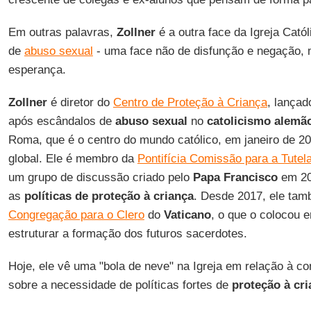
Em outras palavras,
Zollner
é a outra face da Igreja Cató
de
abuso sexual
- uma face não de disfunção e negação, 
esperança.
Zollner
é diretor do
Centro de Proteção à Criança
, lança
após escândalos de
abuso sexual
no
catolicismo alemã
Roma, que é o centro do mundo católico, em janeiro de 20
global. Ele é membro da
Pontifícia Comissão para a Tute
um grupo de discussão criado pelo
Papa Francisco
em 20
as
políticas de proteção à criança
. Desde 2017, ele tam
Congregação para o Clero
do
Vaticano
, o que o colocou 
estruturar a formação dos futuros sacerdotes.
Hoje, ele vê uma "bola de neve" na Igreja em relação à co
sobre a necessidade de políticas fortes de
proteção à cr