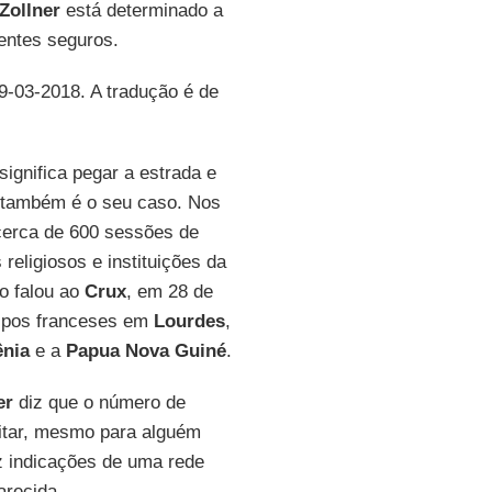
Zollner
está determinado a
entes seguros.
29-03-2018. A tradução é de
ignifica pegar a estrada e
e também é o seu caso. Nos
cerca de 600 sessões de
religiosos e instituições da
o falou ao
Crux
, em 28 de
ispos franceses em
Lourdes
,
nia
e a
Papua Nova Guiné
.
er
diz que o número de
eitar, mesmo para alguém
z indicações de uma rede
arecida.