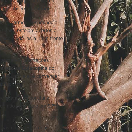
alemães. O que aconteceu
idas", observou
Zollner
.
iça", afirmou, resumindo a
o fujam, estejam abertos a
ode ajudá-las a ir em frente
a adotarem orientações
erências Episcopais
do
, segundo ele, é convencer
vigor.
e quando se conclui a
o que não é verdade em 90%
, nas dioceses, ordens,