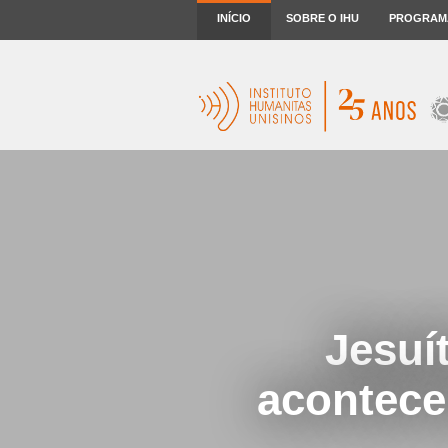
INÍCIO
SOBRE O IHU
PROGRAM
Jesuí
acontece