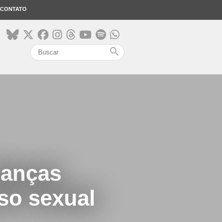
CONTATO
search
danças
so sexual