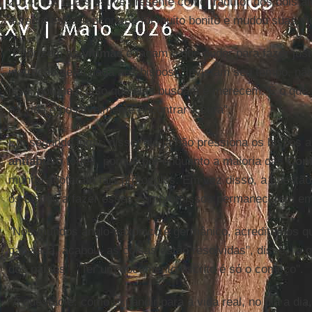
2014, nos quais estive presente como tradutor dos dois 
durante esses encontros foi muito bonito e mudou suas v
"Priorizem as
vítimas
e façam o que puder para fazer just
instrução geral dada aos bispos. "Invistam seu tempo, nã
isso, porque é isso que elas buscam e merecem. É o que p
na vida e possivelmente encontrar a cura".
Em segundo lugar, disse, ele já não pressiona os bispos 
antiabuso
fortes, porque por enquanto a maioria das
Conf
mundo adotaram tais protocolos. Em vez disso, a questão
os bispos a fazer esses compromissos permanecerem em 
"Nos mundos anglo-saxônico e germânico, acreditamos qu
papelada, acabou, as coisas estão resolvidas", disse, "
dos países". "Ter um documento escrito é só o começo".
"A questão é: como expandir para a vida real, no dia a dia