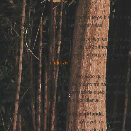
paróquias, escolas, orfanatos e hospitais?"
De forma relacionada, disse, ele pede que os bispos e outr
priorizem o trabalho pastoral com as famílias.
"Atender as famílias, ajudando a crescer em uma vida sau
de prevenção que se pode fazer", disse
Zollner
. "As famí
e autoconfiantes que vão defender seus direitos, e uma fa
mais seguro para as
crianças
".
Em terceiro lugar, disse
Zollner
, ele pede que os bispos 
medidas específicas de
proteção
, como treinamento em 
casos de abuso, a criação de centros de queixas operacio
antecedentes da equipe, e assim por diante.
"Já vimos nos
EUA
, na
Austrália
, na
Irlanda
, na
Aleman
com boas medidas de proteção é possível reduzir o núme
violações de fronteira, bem como casos de abuso, em gra