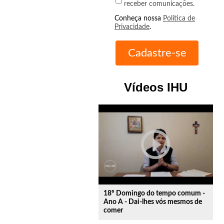
receber comunicações.
Conheça nossa
Política de
Privacidade
.
Vídeos IHU
play_circle_outline
18º Domingo do tempo comum -
Ano A - Dai-lhes vós mesmos de
comer