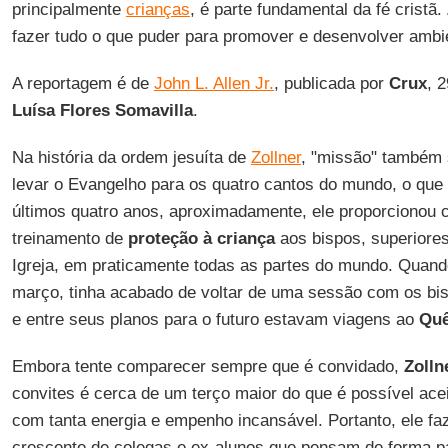
principalmente
crianças
, é parte fundamental da fé cristã.
fazer tudo o que puder para promover e desenvolver ambi
A reportagem é de
John L. Allen Jr.
, publicada por
Crux
, 
Luísa Flores Somavilla
.
Na história da ordem jesuíta de
Zollner
, "missão" também s
levar o Evangelho para os quatro cantos do mundo, o qu
últimos quatro anos, aproximadamente, ele proporcionou 
treinamento de
proteção à criança
aos bispos, superiores 
Igreja, em praticamente todas as partes do mundo. Quand
março, tinha acabado de voltar de uma sessão com os b
e entre seus planos para o futuro estavam viagens ao
Quê
Embora tente comparecer sempre que é convidado,
Zolln
convites é cerca de um terço maior do que é possível ac
com tanta energia e empenho incansável. Portanto, ele fa
crescente de colegas e ex-alunos que pensam de forma p