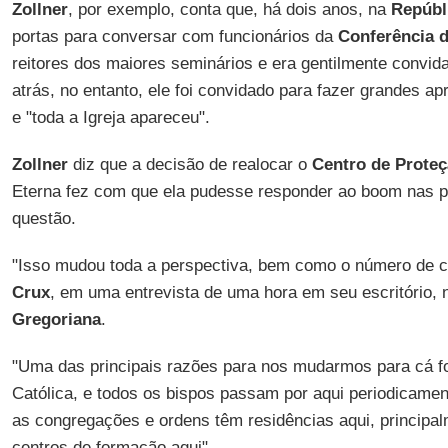
Zollner
, por exemplo, conta que, há dois anos, na
Repúbl
portas para conversar com funcionários da
Conferência 
reitores dos maiores seminários e era gentilmente convid
atrás, no entanto, ele foi convidado para fazer grandes a
e "toda a Igreja apareceu".
Zollner
diz que a decisão de realocar o
Centro de Proteç
Eterna fez com que ela pudesse responder ao boom nas 
questão.
"Isso mudou toda a perspectiva, bem como o número de c
Crux
, em uma entrevista de uma hora em seu escritório,
Gregoriana
.
"Uma das principais razões para nos mudarmos para cá foi
Católica, e todos os bispos passam por aqui periodicamen
as congregações e ordens têm residências aqui, principa
centros de formação aqui".