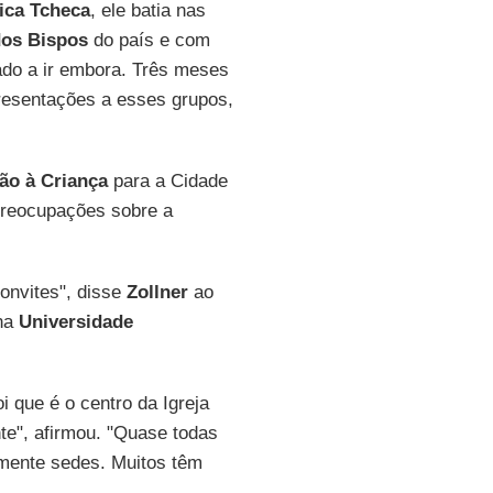
ica Tcheca
, ele batia nas
dos Bispos
do país e com
ado a ir embora. Três meses
presentações a esses grupos,
ão à Criança
para a Cidade
preocupações sobre a
onvites", disse
Zollner
ao
 na
Universidade
 que é o centro da Igreja
te", afirmou. "Quase todas
lmente sedes. Muitos têm