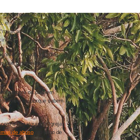
r a
reforma
. Ele tem paixão,
o, e não é nem um pouco
 "mágicas e misteriosas" e
cinco ou dez anos".
acontece a cada três dias,
os que o norteiam.
 nem sempre do país em
xato momento, porque sabem
com a hierarquia da Igreja.
timas de abuso
em julho de