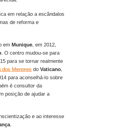
lica em relação a escândalos
mas de reforma e
do em
Munique
, em 2012,
o
. O centro mudou-se para
15 para se tornar realmente
la dos Menores
do
Vaticano
,
14 para aconselhá-lo sobre
bém é consultor da
em posição de ajudar a
nscientização e ao interesse
iança
.