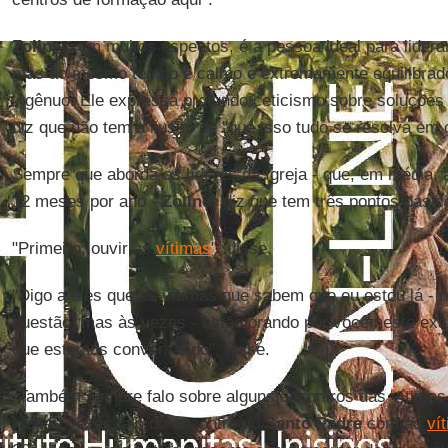
Zollner
, em muitos aspectos, é a pessoa ideal para lidera
mas ao mesmo tempo é calmo e extremamente equilibrad
ingênuo. Ele expressa profundo ceticismo sobre soluções
diz que não tem a ilusão de "que isso tudo se resolva em 
Sempre que aborda os líderes da Igreja - que, em média, 
12 meses por ano -
Zollner
diz que tem três pontos básic
"Primeiro, ouvir às
vítimas
", disse.
"Digo a eles que as vítimas que sabem que eu estou lá -
questão, mas às vezes - estão orando por você neste e
que estamos conversando", disse.
"Também sempre falo sobre alguns encontros das vítimas 
Muitas vezes falo do encontro do
Santo Padre
com as
ví