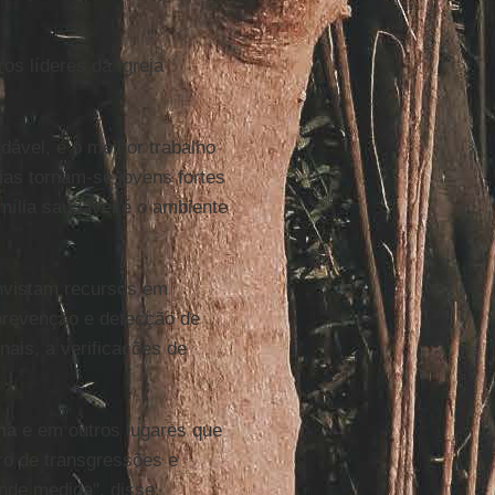
os líderes da Igreja
dável, é o melhor trabalho
lias tornam-se jovens fortes
mília saudável é o ambiente
invistam recursos em
prevenção e detecção de
nais, a verificações de
ha
e em outros lugares que
ro de transgressões e
nde medida", disse.