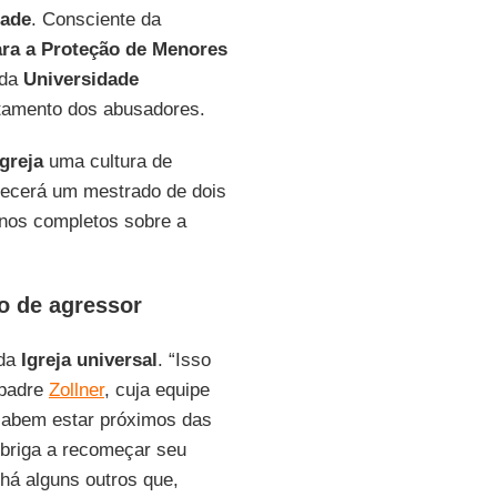
dade
. Consciente da
ara a Proteção de Menores
 da
Universidade
atamento dos abusadores.
greja
uma cultura de
recerá um mestrado de dois
nos completos sobre a
o de agressor
 da
Igreja universal
. “Isso
 padre
Zollner
, cuja equipe
 sabem estar próximos das
briga a recomeçar seu
há alguns outros que,