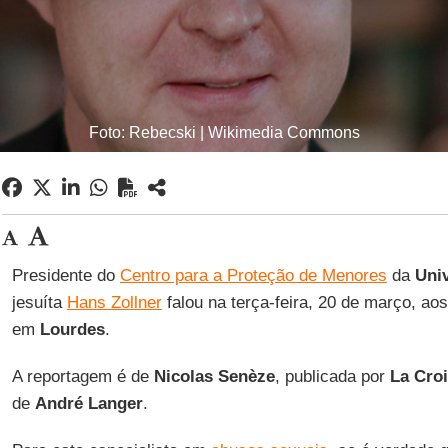
Foto: Rebecski | Wikimedia Commons
Presidente do
Centro para a Proteção de Menores
da
Uni
jesuíta
Hans Zollner
falou na terça-feira, 20 de março, ao
em
Lourdes
.
A reportagem é de
Nicolas Senèze
, publicada por
La Cro
de
André Langer
.