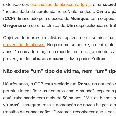
extensão dos
escândalos de abusos na Igreja
e na
socie
“necessidade de aprofundamento”, ele fundou o
Centro p
(
CCP
), financiado pela diocese de
Munique
, com o apoio
Gregoriana
e de uma clínica de
Ulm
especializada no tr
Objetivo: formar especialistas capazes de disseminar na
I
prevenção de abusos
. No próximo semestre, o centro ofe
anos, “a única formação no mundo com duração de dois a
prevenção dos
abusos sexuais
”, diz o padre
Zollner
.
Não existe “um” tipo de vítima, nem “um” tip
Há três anos, o
CCP
está sediado em
Roma
, no coração
permitiu intensificar os contatos com o mundo”, explica o
está trabalhando com mais de 50 países. “Muitos bispos
vítimas
”, assegura, mas a nomeação de novos bispos o o
trabalho de capacitação: “Devemos reconhecer que ainda 