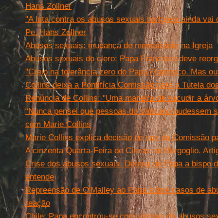
Hans Zollner
"A luta contra os abusos sexuais na Igreja ainda vai
Pe. Hans Zollner
Abusos sexuais: mudança de mentalidade na Igreja
Abusos sexuais do clero: Papa Francisco deve reorga
"Creio na tolerância zero do Papa Francisco. Mas ou
Collins deixa a Pontifícia Comissão para a Tutela d
Renúncia de Collins: "Uma maneira de sacudir a árvo
“Nunca pensei que pessoas do Vaticano pudessem ser
com Marie Collins
Marie Collins explica decisão de sair da Comissão p
A cinzenta Quarta-Feira de Cinzas de Bergoglio. Arti
Crise dos abusos sexuais. Defesa de Papa a bispo 
entende
Repreensão de O'Malley ao Papa sobre casos de ab
reação
Chile: Papa encontrou-se com vítimas de abusos se