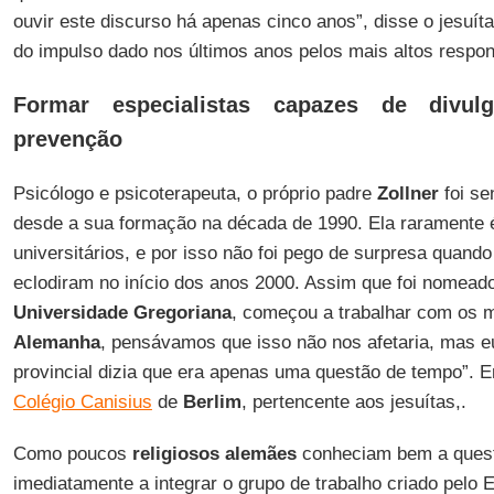
ouvir este discurso há apenas cinco anos”, disse o jesuít
do impulso dado nos últimos anos pelos mais altos respo
Formar especialistas capazes de divu
prevenção
Psicólogo e psicoterapeuta, o próprio padre
Zollner
foi se
desde a sua formação na década de 1990. Ela raramente
universitários, e por isso não foi pego de surpresa quand
eclodiram no início dos anos 2000. Assim que foi nomeado
Universidade Gregoriana
, começou a trabalhar com os m
Alemanha
, pensávamos que isso não nos afetaria, mas 
provincial dizia que era apenas uma questão de tempo”. 
Colégio Canisius
de
Berlim
, pertencente aos jesuítas,.
Como poucos
religiosos alemães
conheciam bem a quest
imediatamente a integrar o grupo de trabalho criado pelo E