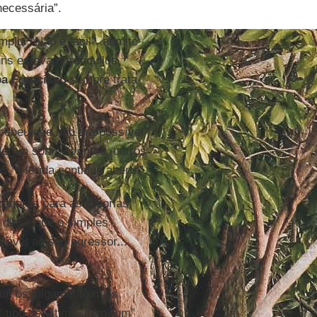
ecessária”.
plo. “Não é fácil”, admite
uns estavam tranquilos,
a Francisco
sempre trata
cebeu que não era possível
deram sobreviventes, outros
, a ferida continua aberta”.
zadoras para as próprias
 disse que o simples
tável ao seu agressor...
tam os julgamento mais
 tipo de vítima, nem “um”