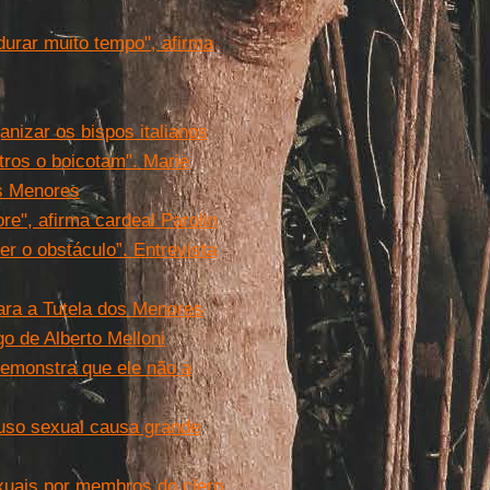
 durar muito tempo", afirma
nizar os bispos italianos
tros o boicotam". Marie
os Menores
re", afirma cardeal Parolin
 o obstáculo”. Entrevista
ara a Tutela dos Menores
go de Alberto Melloni
demonstra que ele não a
uso sexual causa grande
xuais por membros do clero