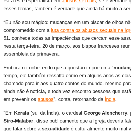
Para este especialista em
abusos sexuais
, se é verdade 
esses temas, também é verdade que ainda há muito a ser 
“Eu não sou mágico: mudanças em um piscar de olhos nã
comprometido com a
luta contra os abusos sexuais na Igr
51, conhece todas as impaciências que cercam esse assun
nesta terça-feira, 20 de março, aos bispos franceses reu
assembleia da primavera.
Embora reconhecendo que a questão impõe uma “
mudanç
tempo, ele também ressalta como em alguns anos as cois
chamado para ir aos quatro cantos do mundo, mesmo par
ainda não é notícia, e toda vez encontro pessoas que es
em prevenir os
abusos
”, conta, retornando da
Índia
.
“Em
Kerala
(sul da Índia), o cardeal
George Alencherry
,
Siro-Malabar
, disse publicamente que a Igreja deveria fa
que falar sobre a
sexualidade
é culturalmente muito mal vi