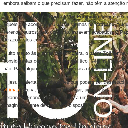
embora saibam o que precisam fazer, não têm a atenção n
Uma atenção de que
Bento XVI
e
Francisco
deram o exem
aquele que acompanhou várias vítimas no
Vaticano
. “Alg
serenos; outros, pelo contrário, estavam acabados. O
Pap
de acolhê-los como são”.
Muito atento às vítimas que encontra, o padre
Zollner
per
considerá-las como um todo monolítico. “Alguns se consi
não. Para alguns, permanece apenas a cicatriz; para outros
O jesuíta alerta para situações que podem ser desestabili
vítimas
. “Eu vi, sentado no seu lugar, uma pessoa que me
colarinho romano que eu usava era uma referência insupor
Imagine-a diante de cinquenta bispos!”
Sobre um assunto tão apaixonante e sobre o qual não fal
mordazes, ele lembra cautelosamente que não existe “um”