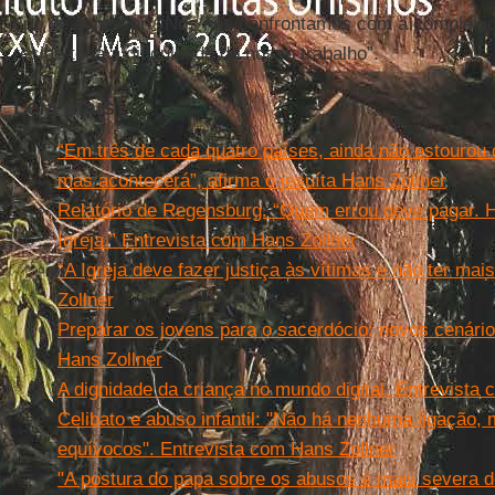
tipo de agressor: “Nós nos confrontamos com a complexi
reside toda a dificuldade do nosso trabalho”.
Leia mais
“Em três de cada quatro países, ainda não estourou o
mas acontecerá”, afirma o jesuíta Hans Zollner
Relatório de Regensburg. “Quem errou deve pagar. 
Igreja.” Entrevista com Hans Zollner
“A Igreja deve fazer justiça às vítimas e não ter ma
Zollner
Preparar os jovens para o sacerdócio: novos cenário
Hans Zollner
A dignidade da criança no mundo digital. Entrevista
Celibato e abuso infantil: "Não há nenhuma ligação, 
equívocos". Entrevista com Hans Zollner
"A postura do papa sobre os abusos é mais severa d