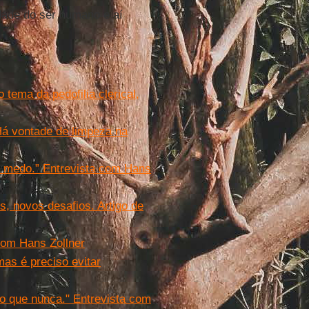
dade do ser humano e aí
 tema da pedofilia clerical,
Há vontade de limpeza na
is medo.” Entrevista com Hans
s, novos desafios. Artigo de
 com Hans Zollner
mas é preciso evitar
o que nunca." Entrevista com