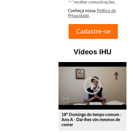
receber comunicações.
Conheça nossa
Política de
Privacidade
.
Vídeos IHU
play_circle_outline
18º Domingo do tempo comum -
Ano A - Dai-lhes vós mesmos de
comer