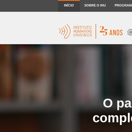
INÍCIO
SOBRE O IHU
PROGRAM
O pa
compl