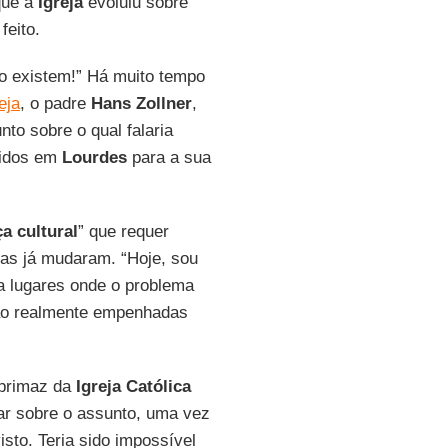
que a
Igreja
evoluiu sobre
feito.
o existem!” Há muito tempo
eja
, o padre
Hans Zollner
,
to sobre o qual falaria
nidos em
Lourdes
para a sua
a cultural
” que requer
as já mudaram. “Hoje, sou
a lugares onde o problema
tão realmente empenhadas
 primaz da
Igreja Católica
lar sobre o assunto, uma vez
sto. Teria sido impossível