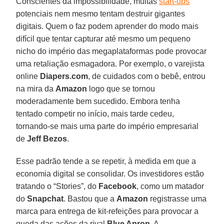
Conscientes da impossibilidade, muitas
start-ups
potenciais nem mesmo tentam destruir gigantes
digitais. Quem o faz podem aprender do modo mais
difícil que tentar capturar até mesmo um pequeno
nicho do império das megaplataformas pode provocar
uma retaliação esmagadora. Por exemplo, o varejista
online
Diapers.com
, de cuidados com o bebê, entrou
na mira da
Amazon
logo que se tornou
moderadamente bem sucedido. Embora tenha
tentado competir no início, mais tarde cedeu,
tornando-se mais uma parte do império empresarial
de
Jeff Bezos
.
Esse padrão tende a se repetir, à medida em que a
economia digital se consolidar. Os investidores estão
tratando o “Stories”, do
Facebook
, como um matador
do
Snapchat
. Bastou que a
Amazon
registrasse uma
marca para entrega de kit-refeições para provocar a
queda das ações da rival
Blue Apron
. A