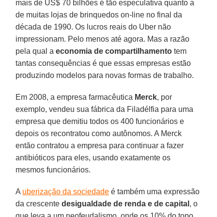
mais de US$ 70 bilhões é tão especulativa quanto a
de muitas lojas de brinquedos on-line no final da
década de 1990. Os lucros reais do Uber não
impressionam. Pelo menos até agora. Mas a razão
pela qual a
economia de compartilhamento
tem
tantas consequências é que essas empresas estão
produzindo modelos para novas formas de trabalho.
Em 2008, a empresa farmacêutica
Merck
, por
exemplo, vendeu sua fábrica da Filadélfia para uma
empresa que demitiu todos os 400 funcionários e
depois os recontratou como autônomos. A Merck
então contratou a empresa para continuar a fazer
antibióticos para eles, usando exatamente os
mesmos funcionários.
A
uberização da sociedade
é também uma expressão
da crescente
desigualdade de renda e de capital
, o
que leva a um neofeudalismo, onde os 10% do topo