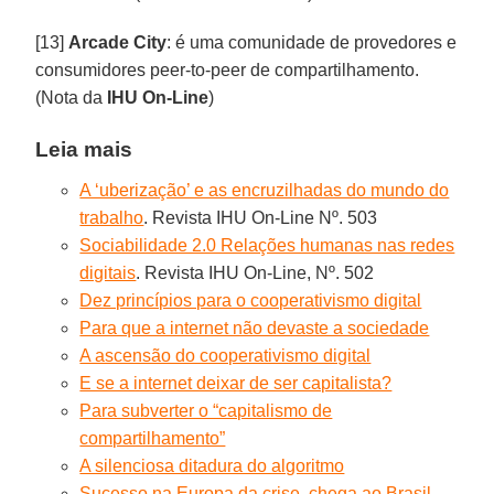
[13]
Arcade City
: é uma comunidade de provedores e
consumidores peer-to-peer de compartilhamento.
(Nota da
IHU On-Line
)
Leia mais
A ‘uberização’ e as encruzilhadas do mundo do
trabalho
. Revista IHU On-Line Nº. 503
Sociabilidade 2.0 Relações humanas nas redes
digitais
. Revista IHU On-Line, Nº. 502
Dez princípios para o cooperativismo digital
Para que a internet não devaste a sociedade
A ascensão do cooperativismo digital
E se a internet deixar de ser capitalista?
Para subverter o “capitalismo de
compartilhamento”
A silenciosa ditadura do algoritmo
Sucesso na Europa da crise, chega ao Brasil