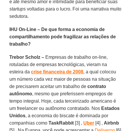
e até mesmo amor e intimidade para beneficiar suas
startups
voltadas para o lucro. Foi uma narrativa muito
sedutora.
IHU On-Line – De que forma a economia de
compartilhamento pode fragilizar as relações de
trabalho?
Trebor Scholz –
Empresas de trabalho on-line,
rotuladas de empresas tecnológicas, vieram na
esteira da
crise financeira de 2008
, a qual colocou
um número cada vez maior de pessoas na situação
de precisarem aceitar um trabalho de
contrato
autônomo
, mesmo que preferissem empregos de
tempo integral. Hoje, cada terceirizado americano é
um freelancer ou autônomo contratado. Nos
Estados
Unidos
, a economia do biscate é dominada por
companhias como
TaskRabbit
[3] ,
Uber
[4] ,
Airbnb
[5] . Na Europa, você pode acrescentar a
Deliveroo
[6]