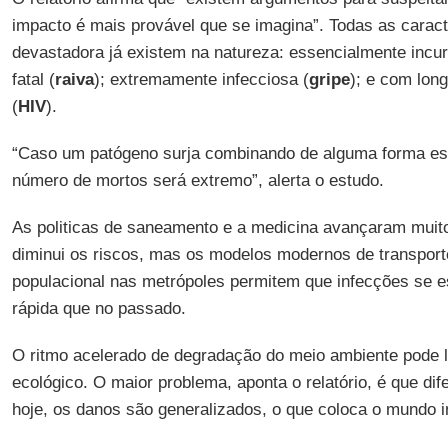
impacto é mais provável que se imagina”. Todas as carac
devastadora já existem na natureza: essencialmente incur
fatal (
raiva
); extremamente infecciosa (
gripe
); e com lon
(
HIV
).
“Caso um patógeno surja combinando de alguma forma ess
número de mortos será extremo”, alerta o estudo.
As politicas de saneamento e a medicina avançaram muito
diminui os riscos, mas os modelos modernos de transpor
populacional nas metrópoles permitem que infecções se 
rápida que no passado.
O ritmo acelerado de degradação do meio ambiente pode 
ecológico. O maior problema, aponta o relatório, é que dif
hoje, os danos são generalizados, o que coloca o mundo in