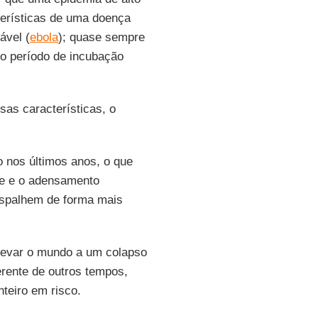
terísticas de uma doença
ável (
ebola
); quase sempre
go período de incubação
as características, o
 nos últimos anos, o que
te e o adensamento
espalhem de forma mais
levar o mundo a um colapso
erente de outros tempos,
teiro em risco.