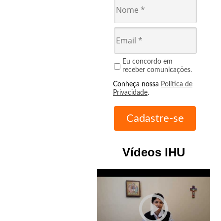
Eu concordo em
receber comunicações.
Conheça nossa
Política de
Privacidade
.
Vídeos IHU
play_circle_outline