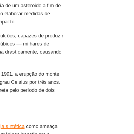
ia de um asteroide a fim de
so elaborar medidas de
mpacto.
ulcões, capazes de produzir
cúbicos — milhares de
ma drasticamente, causando
 1991, a erupção do monte
rau Celsius por três anos,
neta pelo período de dois
ia sintética
como ameaça