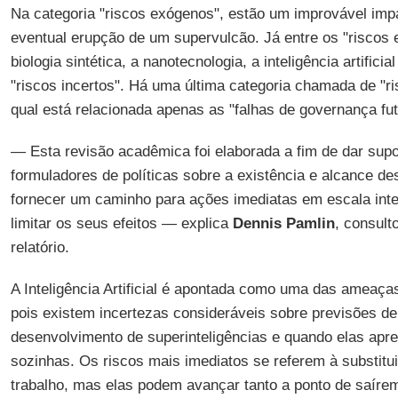
Na categoria "riscos exógenos", estão um improvável imp
eventual erupção de um supervulcão. Já entre os "riscos 
biologia sintética, a nanotecnologia, a inteligência artific
"riscos incertos". Há uma última categoria chamada de "ris
qual está relacionada apenas as "falhas de governança fut
— Esta revisão acadêmica foi elaborada a fim de dar su
formuladores de políticas sobre a existência e alcance de
fornecer um caminho para ações imediatas em escala inte
limitar os seus efeitos — explica
Dennis Pamlin
, consult
relatório.
A Inteligência Artificial é apontada como uma das amea
pois existem incertezas consideráveis sobre previsões de
desenvolvimento de superinteligências e quando elas apr
sozinhas. Os riscos mais imediatos se referem à substit
trabalho, mas elas podem avançar tanto a ponto de saírem