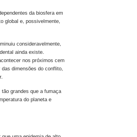
dependentes da biosfera em
to global e, possivelmente,
minuiu consideravelmente,
dental ainda existe.
 acontecer nos próximos cem
das dimensões do conflito,
r.
s tão grandes que a fumaça
emperatura do planeta e
r que uma epidemia de alto