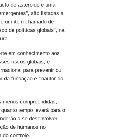
acto de asteroide e uma
emergentes", são listadas a
ial e um item chamado de
co de políticas globais", na
ura".
porte em conhecimento aos
sses riscos globais, e
rnacional para prevenir ou
or da fundação e coautor do
ças menos compreendidas,
 quanto tempo levará para o
enderão a se desenvolver
uição de humanos no
 do controle.