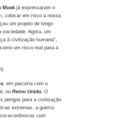
n Musk
já expressaram o
im, colocar em risco a nossa
nçou um projeto de longo
a sociedade. Agora, um
aça à civilização humana",
 como um risco real para a
5.
es
, em parceria com o
rd, no
Reino Unido
. O
s perigos para a civilização
ticas extremas, a guerra
sócio-econômicos com