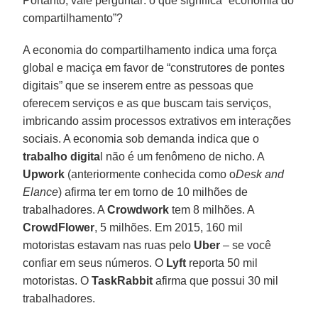
Portanto, vale perguntar: o que significa “economia do
compartilhamento”?
A economia do compartilhamento indica uma força
global e maciça em favor de “construtores de pontes
digitais” que se inserem entre as pessoas que
oferecem serviços e as que buscam tais serviços,
imbricando assim processos extrativos em interações
sociais. A economia sob demanda indica que o
trabalho digita
l não é um fenômeno de nicho. A
Upwork
(anteriormente conhecida como o
Desk and
Elance
) afirma ter em torno de 10 milhões de
trabalhadores. A
Crowdwork
tem 8 milhões. A
CrowdFlower
, 5 milhões. Em 2015, 160 mil
motoristas estavam nas ruas pelo
Uber
– se você
confiar em seus números. O
Lyft
reporta 50 mil
motoristas. O
TaskRabbit
afirma que possui 30 mil
trabalhadores.