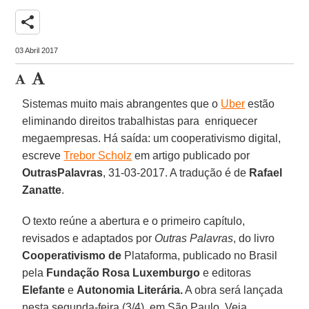
share
03 Abril 2017
Sistemas muito mais abrangentes que o
Uber
estão
eliminando direitos trabalhistas para enriquecer
megaempresas. Há saída: um cooperativismo digital,
escreve
Trebor Scholz
em artigo publicado por
OutrasPalavras
, 31-03-2017. A tradução é de
Rafael
Zanatte
.
O texto reúne a abertura e o primeiro capítulo,
revisados e adaptados por
Outras Palavras
, do livro
Cooperativismo de
Plataforma, publicado no Brasil
pela
Fundação Rosa Luxemburgo
e editoras
Elefante
e
Autonomia Literária.
A obra será lançada
nesta segunda-feira (3/4), em São Paulo. Veja