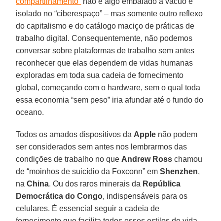
compartilhamento”
não é algo embalado a vácuo e
isolado no “ciberespaço” – mas somente outro reflexo
do capitalismo e do catálogo maciço de práticas de
trabalho digital. Consequentemente, não podemos
conversar sobre plataformas de trabalho sem antes
reconhecer que elas dependem de vidas humanas
exploradas em toda sua cadeia de fornecimento
global, começando com o hardware, sem o qual toda
essa economia “sem peso” iria afundar até o fundo do
oceano.
Todos os amados dispositivos da
Apple
não podem
ser considerados sem antes nos lembrarmos das
condições de trabalho no que
Andrew Ross
chamou
de “moinhos de suicídio da Foxconn” em
Shenzhen
,
na
China
. Ou dos raros minerais da
República
Democrática do Congo
, indispensáveis para os
celulares. É essencial seguir a cadeia de
fornecimento que facilita todos esses estilos de vida