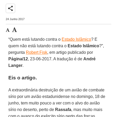
share
24 Junho 2017
“Quem está lutando contra o
Estado Islâmico
? E
quem não está lutando contra o
Estado Islâmico
?”,
pergunta
Robert Fisk
, em artigo publicado por
Página/12
, 23-06-2017. A tradução é de
André
Langer
.
Eis o artigo.
A extraordinária destruição de um avião de combate
sírio por um avião estadunidense no domingo, 18 de
junho, tem muito pouco a ver com o alvo do avião
sírio no deserto, perto de
Rassafa
, mas muito mais
com o avanço do exército sírio perto das forças