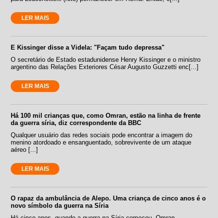
LER MAIS
E Kissinger disse a Videla: "Façam tudo depressa"
O secretário de Estado estadunidense Henry Kissinger e o ministro
argentino das Relações Exteriores César Augusto Guzzetti enc[...]
LER MAIS
Há 100 mil crianças que, como Omran, estão na linha de frente
da guerra síria, diz correspondente da BBC
Qualquer usuário das redes sociais pode encontrar a imagem do
menino atordoado e ensanguentado, sobrevivente de um ataque
aéreo [...]
LER MAIS
O rapaz da ambulância de Alepo. Uma criança de cinco anos é o
novo símbolo da guerra na Síria
Há cinco anos, quando a guerra na Síria começou, Omran