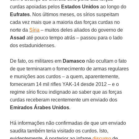
curdas apoiadas pelos
Estados Unidos
ao longo do
Eufrates
. Nos últimos meses, os sírios suspeitam
cada vez mais que a maioria das forças curdas no
norte da
Síria
– muitos deles aliados do governo de
Assad
até pouco tempo atrás – passou para o lado
dos estadunidenses.
De fato, os militares em
Damasco
não ocultam o fato
de que terminaram o fornecimento de armas regulares
e munições aos curdos – a quem, aparentemente,
forneceram 14 mil rifles YAK-14 desde 2012 – e o
regime sírio ficou indignado ao saber que as forças
curdas receberam recentemente um enviado dos
Emirados Árabes Unidos
.
Há informações não confirmadas de que um enviado
saudita também teria visitado os curdos. Isto,
evidentemente, é posterior ao infame
discurso
de