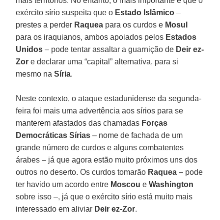
mais territórios. No entanto, o mais importante é que o
exército sírio suspeita que o
Estado Islâmico
–
prestes a perder
Raquea
para os curdos e
Mosul
para os iraquianos, ambos apoiados pelos
Estados
Unidos
– pode tentar assaltar a guarnição de
Deir ez-
Zor
e declarar uma “capital” alternativa, para si
mesmo na
Síria
.
Neste contexto, o ataque estadunidense da segunda-
feira foi mais uma advertência aos sírios para se
manterem afastados das chamadas
Forças
Democráticas Sírias
– nome de fachada de um
grande número de curdos e alguns combatentes
árabes – já que agora estão muito próximos uns dos
outros no deserto. Os curdos tomarão
Raquea
– pode
ter havido um acordo entre
Moscou
e
Washington
sobre isso –, já que o exército sírio está muito mais
interessado em aliviar
Deir ez-Zor
.