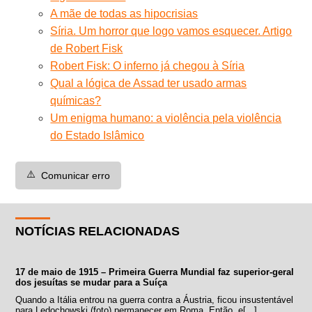
A mãe de todas as hipocrisias
Síria. Um horror que logo vamos esquecer. Artigo
de Robert Fisk
Robert Fisk: O inferno já chegou à Síria
Qual a lógica de Assad ter usado armas
químicas?
Um enigma humano: a violência pela violência
do Estado Islâmico
⚠️
Comunicar erro
NOTÍCIAS RELACIONADAS
17 de maio de 1915 – Primeira Guerra Mundial faz superior-geral
dos jesuítas se mudar para a Suíça
Quando a Itália entrou na guerra contra a Áustria, ficou insustentável
para Ledochowski (foto) permanecer em Roma. Então, e[...]