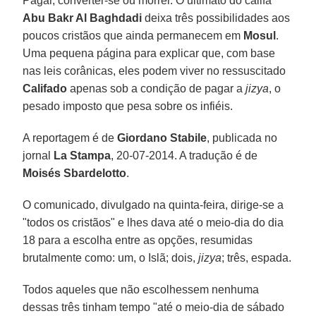
Pagar, converter-se ou morrer. O ultimato do califa
Abu Bakr Al Baghdadi
deixa três possibilidades aos
poucos cristãos que ainda permanecem em
Mosul
.
Uma pequena página para explicar que, com base
nas leis corânicas, eles podem viver no ressuscitado
Califado
apenas sob a condição de pagar a
jizya
, o
pesado imposto que pesa sobre os infiéis.
A reportagem é de
Giordano Stabile
, publicada no
jornal
La Stampa
, 20-07-2014. A tradução é de
Moisés Sbardelotto
.
O comunicado, divulgado na quinta-feira, dirige-se a
"todos os cristãos" e lhes dava até o meio-dia do dia
18 para a escolha entre as opções, resumidas
brutalmente como: um, o Islã; dois,
jizya
; três, espada.
Todos aqueles que não escolhessem nenhuma
dessas três tinham tempo "até o meio-dia de sábado