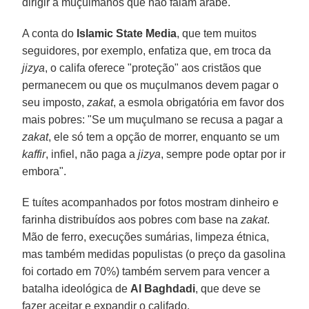
dirigir a muçulmanos que não falam árabe.
A conta do
Islamic State Media
, que tem muitos
seguidores, por exemplo, enfatiza que, em troca da
jizya
, o califa oferece "proteção" aos cristãos que
permanecem ou que os muçulmanos devem pagar o
seu imposto,
zakat
, a esmola obrigatória em favor dos
mais pobres: "Se um muçulmano se recusa a pagar a
zakat
, ele só tem a opção de morrer, enquanto se um
kaffir
, infiel, não paga a
jizya
, sempre pode optar por ir
embora".
E tuítes acompanhados por fotos mostram dinheiro e
farinha distribuídos aos pobres com base na
zakat
.
Mão de ferro, execuções sumárias, limpeza étnica,
mas também medidas populistas (o preço da gasolina
foi cortado em 70%) também servem para vencer a
batalha ideológica de
Al Baghdadi
, que deve se
fazer aceitar e expandir o califado.