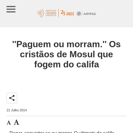
''Paguem ou morram.'' Os
cristãos de Mosul que
fogem do califa
share
21 Julho 2014