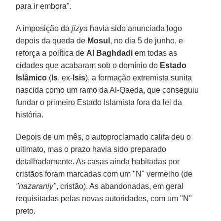
para ir embora".
A imposição da
jizya
havia sido anunciada logo
depois da queda de
Mosul
, no dia 5 de junho, e
reforça a política de
Al Baghdadi
em todas as
cidades que acabaram sob o domínio do
Estado
Islâmico
(
Is
, ex-
Isis
), a formação extremista sunita
nascida como um ramo da Al-Qaeda, que conseguiu
fundar o primeiro Estado Islamista fora da lei da
história.
Depois de um mês, o autoproclamado califa deu o
ultimato, mas o prazo havia sido preparado
detalhadamente. As casas ainda habitadas por
cristãos foram marcadas com um "N" vermelho (de
"nazaraniy"
, cristão). As abandonadas, em geral
requisitadas pelas novas autoridades, com um "N"
preto.