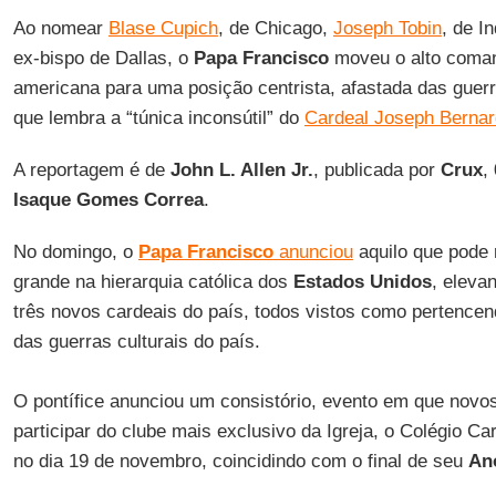
Ao nomear
Blase Cupich
, de Chicago,
Joseph Tobin
, de I
ex-bispo de Dallas, o
Papa Francisco
moveu o alto comand
americana para uma posição centrista, afastada das guer
que lembra a “túnica inconsútil” do
Cardeal Joseph Bernar
A reportagem é de
John L. Allen Jr.
, publicada por
Crux
,
Isaque Gomes Correa
.
No domingo, o
Papa Francisco
anunciou
aquilo que pode
grande na hierarquia católica dos
Estados Unidos
, eleva
três novos cardeais do país, todos vistos como pertencend
das guerras culturais do país.
O pontífice anunciou um consistório, evento em que nov
participar do clube mais exclusivo da Igreja, o Colégio Car
no dia 19 de novembro, coincidindo com o final de seu
An