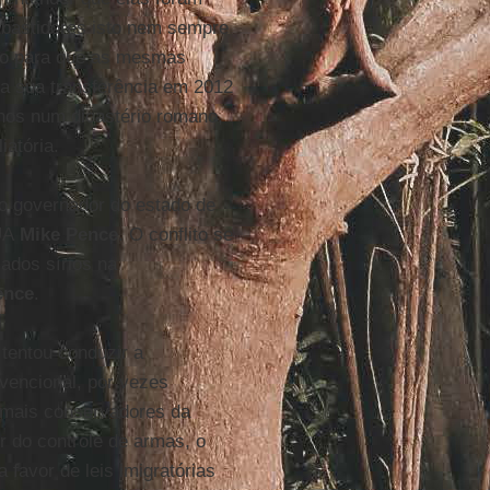
 bastidores isto nem sempre
do para que as mesmas
a sua transferência em 2012
anos num dicastério romano,
iatória.
o governador do estado de
UA
Mike Pence
. O conflito se
ados sírios na
ence
.
tentou conduzir a
vencional, por vezes
s mais conservadores da
r do controle de armas, o
favor de leis imigratórias