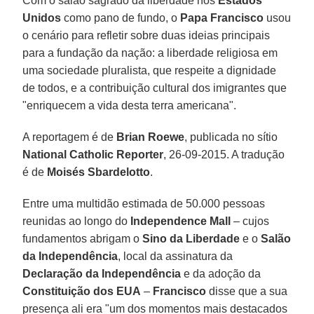
Com o salão sagrado da liberdade nos
Estados
Unidos
como pano de fundo, o
Papa Francisco
usou
o cenário para refletir sobre duas ideias principais
para a fundação da nação: a liberdade religiosa em
uma sociedade pluralista, que respeite a dignidade
de todos, e a contribuição cultural dos imigrantes que
"enriquecem a vida desta terra americana".
A reportagem é de
Brian Roewe
, publicada no sítio
National Catholic Reporter
, 26-09-2015. A tradução
é de
Moisés Sbardelotto
.
Entre uma multidão estimada de 50.000 pessoas
reunidas ao longo do
Independence Mall
– cujos
fundamentos abrigam o
Sino da Liberdade
e o
Salão
da Independência
, local da assinatura da
Declaração da Independência
e da adoção da
Constituição dos EUA
–
Francisco
disse que a sua
presença ali era "um dos momentos mais destacados