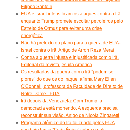
Filippo Santelli
EUA e Israel intensificam os ataques contra o Irã,
enquanto Trump promete escoltar petroleiros pelo
Estreito de Ormuz para evitar uma crise
energética
Não há pretexto ou plano para a guerra de EUA-
Israel contra o Irã. Artigo de Arron Reza Merat
Contra a guerra injusta e injustificada com o Irã.
Editorial da revista jesuíta America
Os resultados da guerra com o Irã "podem ser
piores" do que os do Iraque, afirma Mary Ellen
O'Connell, professora da Faculdade de Direito de
Notre Dame - EUA
Irã depois da Venezuela: Com Trump, a
democracia está morrendo. A esquerda precisa
reconstruir sua visão. Artigo de Nicola Zingaretti
Programa atômico do Irã foi criado pelos EUA
que hoje lança “Fúria Épica” sobre o país