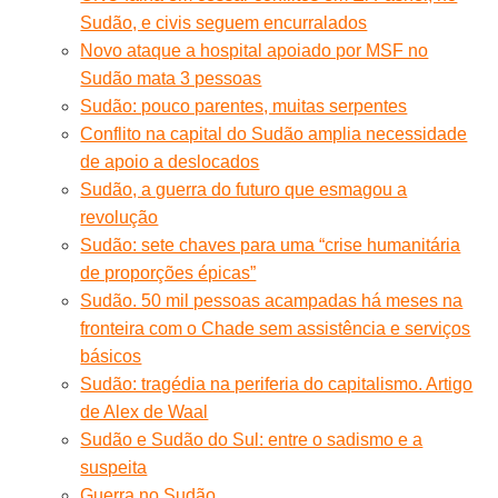
Sudão, e civis seguem encurralados
Novo ataque a hospital apoiado por MSF no
Sudão mata 3 pessoas
Sudão: pouco parentes, muitas serpentes
Conflito na capital do Sudão amplia necessidade
de apoio a deslocados
Sudão, a guerra do futuro que esmagou a
revolução
Sudão: sete chaves para uma “crise humanitária
de proporções épicas”
Sudão. 50 mil pessoas acampadas há meses na
fronteira com o Chade sem assistência e serviços
básicos
Sudão: tragédia na periferia do capitalismo. Artigo
de Alex de Waal
Sudão e Sudão do Sul: entre o sadismo e a
suspeita
Guerra no Sudão