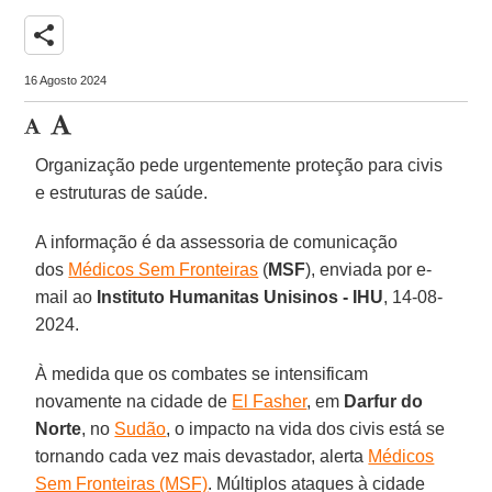
share
16 Agosto 2024
Organização pede urgentemente proteção para civis
e estruturas de saúde.
A informação é da assessoria de comunicação
dos
Médicos Sem Fronteiras
(
MSF
), enviada por e-
mail ao
Instituto Humanitas Unisinos - IHU
, 14-08-
2024.
À medida que os combates se intensificam
novamente na cidade de
El Fasher
, em
Darfur do
Norte
, no
Sudão
, o impacto na vida dos civis está se
tornando cada vez mais devastador, alerta
Médicos
Sem Fronteiras (MSF)
. Múltiplos ataques à cidade