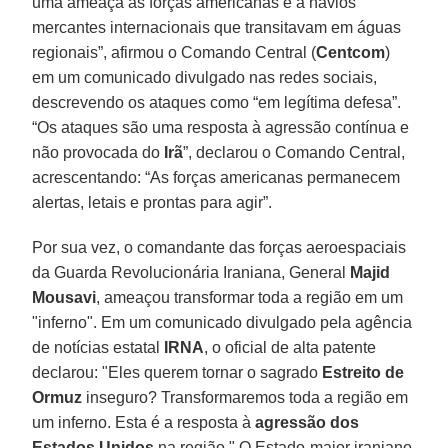
uma ameaça às forças americanas e a navios
mercantes internacionais que transitavam em águas
regionais”, afirmou o Comando Central (
Centcom
)
em um comunicado divulgado nas redes sociais,
descrevendo os ataques como “em legítima defesa”.
“Os ataques são uma resposta à agressão contínua e
não provocada do
Irã
”, declarou o Comando Central,
acrescentando: “As forças americanas permanecem
alertas, letais e prontas para agir”.
Por sua vez, o comandante das forças aeroespaciais
da Guarda Revolucionária Iraniana, General
Majid
Mousavi
, ameaçou transformar toda a região em um
"inferno". Em um comunicado divulgado pela agência
de notícias estatal
IRNA
, o oficial de alta patente
declarou: "Eles querem tornar o sagrado
Estreito de
Ormuz
inseguro? Transformaremos toda a região em
um inferno. Esta é a resposta à
agressão dos
Estados Unidos
na região." O Estado-maior iraniano