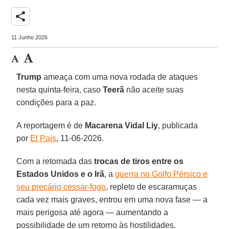
share
11 Junho 2026
Trump
ameaça com uma nova rodada de ataques
nesta quinta-feira, caso
Teerã
não aceite suas
condições para a paz.
A reportagem é de
Macarena Vidal
Liy
, publicada
por
El País
, 11-06-2026.
Com a retomada das
trocas de tiros entre os
Estados Unidos e o Irã
, a
guerra no Golfo Pérsico e
seu precário cessar-fogo
, repleto de escaramuças
cada vez mais graves, entrou em uma nova fase — a
mais perigosa até agora — aumentando a
possibilidade de um retorno às hostilidades.