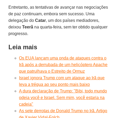
Entretanto, as tentativas de avançar nas negociações
de paz continuam, embora sem sucesso. Uma
delegação do
Catar
, um dos países mediadores,
deixou
Teerã
na quarta-feira, sem ter obtido qualquer
progresso.
Leia mais
Os EUA lançam uma onda de ataques contra o
Irã após a derrubada de um helicóptero Apache
que patrulhava o Estreito de Ormuz
Israel ignora Trump com um ataque ao Irã que
leva a trégua ao seu ponto mais baixo
A dura declaração de Trump: "Bibi, todo mundo
odeia você e Israel. Sem mim, você estaria na
cadeia"
As sete derrotas de Donald Trump no Irã. Artigo
de Xavier Vidal-Folch