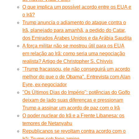
O que implica um possível acordo entre os EUA e
o Irã?
Trump anuncia o adiamento do ataque contra o
Irã, planejado para amanhã, a pedido do Catar,
dos Emirados Árabes Unidos e da Arábia Saudita
A força militar não se mostrou útil para os EUA
em relação ao Irã: como seria uma negociação
realista? Artigo de Christopher S. Chivvis
"Trump fracassou, ele não conseguirá um acordo
melhor do que o de Obama". Entrevista com Alan
Eyre, ex-negociador
"Os Últimos Dias do Império": potências do Golfo
deixam de lado suas diferenças e pressionam
Trump a assinar um acordo de paz com o Irã
O poder nuclear do Irã e a Frente Libanesa: os
temores de Netanyahu
Republicanos se revoltam contra acordo com o
Irã: Trump sob fogo amigo