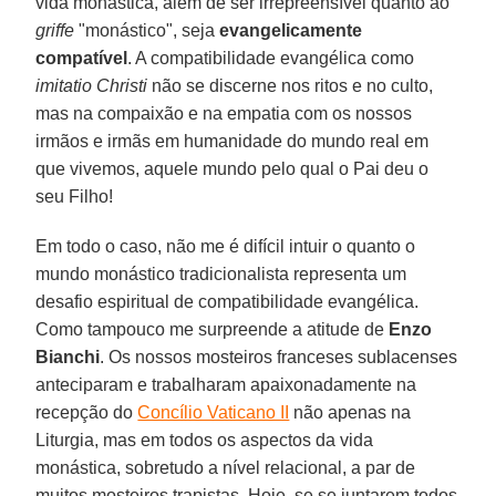
vida monástica, além de ser irrepreensível quanto ao
griffe
"monástico", seja
evangelicamente
compatível
. A compatibilidade evangélica como
imitatio Christi
não se discerne nos ritos e no culto,
mas na compaixão e na empatia com os nossos
irmãos e irmãs em humanidade do mundo real em
que vivemos, aquele mundo pelo qual o Pai deu o
seu Filho!
Em todo o caso, não me é difícil intuir o quanto o
mundo monástico tradicionalista representa um
desafio espiritual de compatibilidade evangélica.
Como tampouco me surpreende a atitude de
Enzo
Bianchi
. Os nossos mosteiros franceses sublacenses
anteciparam e trabalharam apaixonadamente na
recepção do
Concílio Vaticano II
não apenas na
Liturgia, mas em todos os aspectos da vida
monástica, sobretudo a nível relacional, a par de
muitos mosteiros trapistas. Hoje, se se juntarem todos