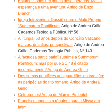
Estamos todos um pouco desesperados. Mas a
esperança é uma aventura. Artigo de Enzo
Bianchi
Igreja Introvertida. Dossiê sobre o Motu Proprio
“Summorum Pontificum
. Artigo de Andrea Grillo.
Cadernos Teologia Pública, Nº 56
A liturgia, 50 anos depois do Concílio Vaticano II:
marcos, desafios, perspectivas
. Artigo de Andrea
Grillo. Cadernos Teologia Pública, Nº 140
A “actuosa participatio” suprime a Summorum
Pontificum: mas por que SC 48 é citado
incorretamente? Artigo de Andrea Grillo
Dos sumos pontífices aos guardiães da tradição:
as peripécias do rito romano. Artigo de Andrea
Grillo
Celebremos! Artigo de Márcio Pimentel
Francisco anuncia o réquiem para a Missa em
latim