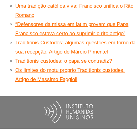
Uma tradição católica viva: Francisco unifica o Rito
Romano
“Defensores da missa em latim provam que Papa
Francisco estava certo ao suprimir o rito antigo”
Traditionis Custodes: algumas questões em torno da
sua recepção. Artigo de Márcio Pimentel
Traditionis custodes: o papa se contradiz?
Os limites do motu proprio Traditionis custodes.
Artigo de Massimo Faggioli