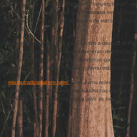
não foi culpado disso? Ou é apenas o “bullying liberal” que
das pessoas se pergunta por que
Francisco
tem se mostra
oposição dos seus próprios cardeais e de outros na Cúri
suas iniciativas.
Na manhã em que surgiu a notícia sobre a decisão do
Pap
a minha preocupação por aqueles que eram devotos do rit
compravam todas as bobagens ideológicas que muitas ve
nas semanas seguintes, Francisco provou estar certo.
A
missa tradicional em latim
levou a uma eclesiologia dis
Estados Unidos
, abriu uma nova batalha nas guerras cul
papa estava certo, você só precisa ouvir os seus críticos.
Leia mais