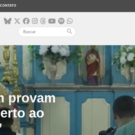
CONTATO
search
im provam
erto ao
”