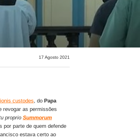
17 Agosto 2021
tionis custodes
, do
Papa
e revogar as permissões
u proprio
Summorum
s por parte de quem defende
rancisco estava certo ao