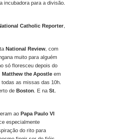
a incubadora para a divisão.
National Catholic Reporter
,
sta
National Review
, com
ngana muito para alguém
no só floresceu depois do
. Matthew the Apostle
em
 todas as missas das 10h.
erto de
Boston
. E na
St.
everam ao
Papa Paulo VI
ce especialmente
piração do rito para
esmo fingir ser de fiéis