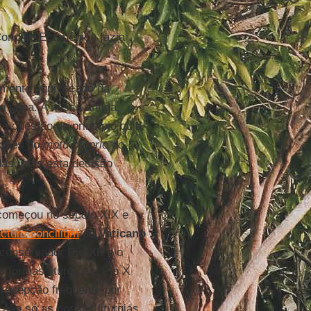
Concílio Ecumênico fazia
mente equivocado da
do papa. A missa antiga,
a questão de princípio cuja
ições do
motu proprio
do
das, mas esta decisão
 começou no século XIX e
ctum concilium
do
Vaticano
o conservador
Pio XII
e o
formas litúrgicas. Pio X
 recepção frequente por
não só as nossas liturgias