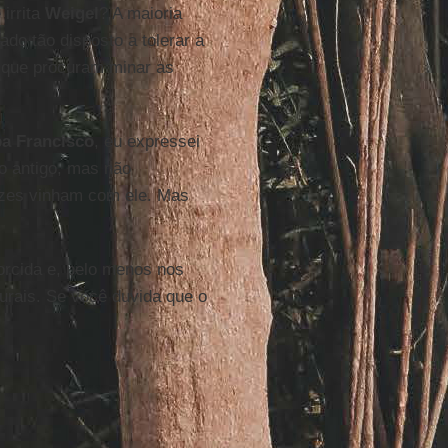
 irrita
Weigel
? A maioria
do tão disposto a tolerar a
a que procuram minar as
a Francisco
, eu expressei
o antigo, mas não
zes vinham com ele. Mas
torcida e, pelo menos nos
turais. Se você duvida que o