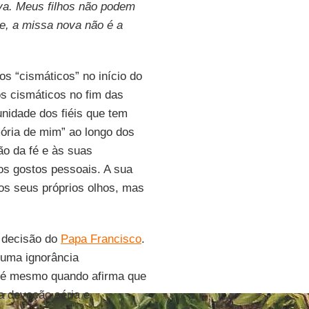
va. Meus filhos não podem
te, a missa nova não é a
os “cismáticos” no início do
os cismáticos no fim das
munidade dos fiéis que tem
ória de mim” ao longo dos
ção da fé e às suas
ios gostos pessoais. A sua
aos seus próprios olhos, mas
a decisão do
Papa Francisco
.
 uma ignorância
até mesmo quando afirma que
a devoção séria e