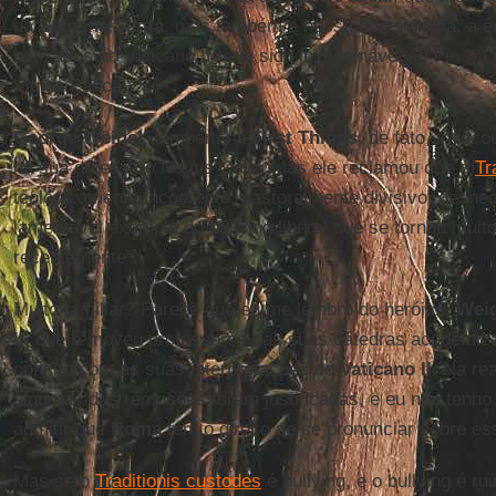
da
Semana Santa
, mas também a nossa eclesiologia: a ê
batizados no Vaticano II teria sido inimaginável se Pio XII
Vigília Pascal.
George Weigel
, também na
First Things
, de fato, invoc
na sua defesa do
Novus Ordo
. Mas ele reclamou que o
Tr
teologicamente incoerente, pastoralmente divisivo, desnec
lamentável exemplo do bullying liberal que se tornou muit
recentemente”.
Muito familiar? Parece que eu me lembro do herói de
Weig
II
, que removeu professores das suas cátedras acadêmic
conflito com as suas interpretações do
Vaticano II
. Na re
algumas das remoções foram justificadas, e eu não ten
admitir que
Roma
tem o direito de se pronunciar sobre e
Mas se o
Traditionis custodes
é bullying, e o bullying é ru