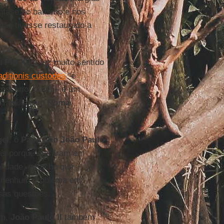
nfase no batismo e nos
 não tivesse restaurado a
ou
Pio XII
e fez muito sentido
aditionis custodes
“é
essário, cruel – e um
o familiar em
Roma
el
, o
Papa São João Paulo
as porque entraram em
alidade, eu acho que
ho nenhum problema em
ssas questões.
im,
João Paulo II
também