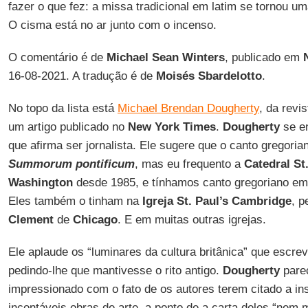
fazer o que fez: a missa tradicional em latim se tornou um
O cisma está no ar junto com o incenso.
O comentário é de
Michael Sean Winters
, publicado em
16-08-2021. A tradução é de
Moisés Sbardelotto
.
No topo da lista está
Michael Brendan Dougherty
, da revi
um artigo publicado no
New York Times
.
Dougherty
se e
que afirma ser jornalista. Ele sugere que o canto gregoria
Summorum pontificum
, mas eu frequento a
Catedral St
Washington
desde 1985, e tínhamos canto gregoriano em
Eles também o tinham na
Igreja St. Paul’s Cambridge
, p
Clement
de
Chicago
. E em muitas outras igrejas.
Ele aplaude os “luminares da cultura britânica” que escr
pedindo-lhe que mantivesse o rito antigo.
Dougherty
pare
impressionado com o fato de os autores terem citado a ins
incontáveis obras de arte, a ponto de a carta deles “nem m