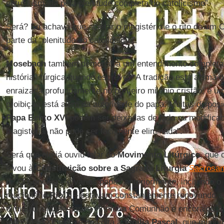
entusiasmada pela plenitude completa do catolicismo”.
Será? Eu achava que aceitar o magistério e o rito de um 
parte da “plenitude do catolicismo”.
Mosebach
também demonstra um entendimento completa
história litúrgica quando escreve: “A tradição está acima 
enraizada profundamente no primeiro milênio cristão, é um
proibição está além da autoridade do papa. Muitas dispos
Papa Bento XVI
podem ser deixadas de lado ou modifica
magisterial não pode ser facilmente eliminada”.
Será que ele já ouviu falar do
Movimento Litúrgico
, que
levou à
Constituição sobre a Sagrada Liturgia
Sacrosan
II
? O Concílio – e vários papas anteriormente, incluindo 
reacionário
Pio X
– estavam constantemente renovando as 
diminuiu a idade para a Primeira Comunhão e encorajou a
todos. Pio XII trouxe de volta a
Vigília Pascal
, que mudou 