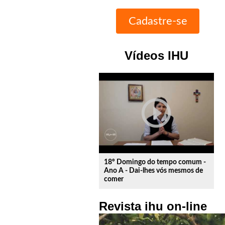
Vídeos IHU
play_circle_outline
18º Domingo do tempo comum -
Ano A - Dai-lhes vós mesmos de
comer
Revista ihu on-line