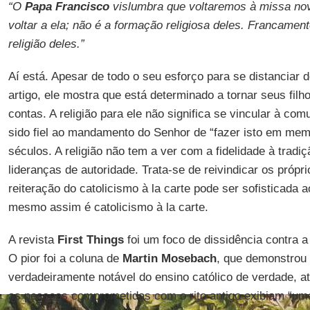
“O
Papa Francisco
vislumbra que voltaremos à missa no
voltar a ela; não é a formação religiosa deles. Francamen
religião deles.”
Aí está. Apesar de todo o seu esforço para se distanciar d
artigo, ele mostra que está determinado a tornar seus filh
contas. A religião para ele não significa se vincular à co
sido fiel ao mandamento do Senhor de “fazer isto em mem
séculos. A religião não tem a ver com a fidelidade à tradi
lideranças de autoridade. Trata-se de reivindicar os própr
reiteração do catolicismo à la carte pode ser sofisticada 
mesmo assim é catolicismo à la carte.
A revista
First Things
foi um foco de dissidência contra 
O pior foi a coluna de
Martin Mosebach
, que demonstrou
verdadeiramente notável do ensino católico de verdade, 
as pessoas comprometidas com o rito antigo exibiam “um