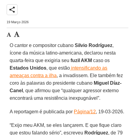
share
19 Março 2026
O cantor e compositor cubano
Silvio Rodríguez
,
ícone da música latino-americana, declarou nesta
quarta-feira que exigiria seu
fuzil AKM
caso os
Estados Unidos
, que estão
intensificando as
ameaças contra a ilha
, a invadissem. Ele também fez
coro às palavras do presidente cubano
Miguel Díaz-
Canel
, que afirmou que “qualquer agressor externo
encontrará uma resistência inexpugnável”.
A reportagem é publicada por
Página/12
, 19-03-2026.
“Exijo meu AKM, se eles lançarem. E que fique claro
que estou falando sério”, escreveu
Rodríguez
, de 79