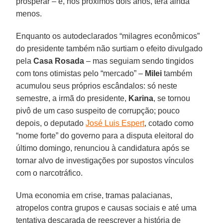
prosperar – e, nos próximos dois anos, terá ainda
menos.
Enquanto os autodeclarados “milagres econômicos”
do presidente também não surtiam o efeito divulgado
pela
Casa Rosada
– mas seguiam sendo tingidos
com tons otimistas pelo “mercado” –
Milei
também
acumulou seus próprios escândalos: só neste
semestre, a irmã do presidente,
Karina
, se tornou
pivô de um caso suspeito de corrupção; pouco
depois, o deputado
José Luis Espert
, cotado como
“nome forte” do governo para a disputa eleitoral do
último domingo, renunciou à candidatura após se
tornar alvo de investigações por supostos vínculos
com o narcotráfico.
Uma economia em crise, tramas palacianas,
atropelos contra grupos e causas sociais e até uma
tentativa descarada de reescrever a história de