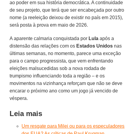
ao poder em sua história democrática. A continuidade
de seu projeto, que terá que ser encabeçada por outro
nome (a reeleição deixou de existir no país em 2015),
será posta à prova em maio de 2026.
A aparente calmaria conquistada por
Lula
após a
distensão das relações com os
Estados Unidos
nas
últimas semanas, no momento, parece uma exceção
para o campo progressista, que vem enfrentando
eleições malsucedidas sob a nova rodada de
trumpismo influenciando toda a região – e os
movimentos na vizinhança reforçam que não se deve
encarar o próximo ano como um jogo já vencido de
véspera.
Leia mais
Um resgate para Milei ou para os especuladores
dos EUA? As críticas de Paul Krugman