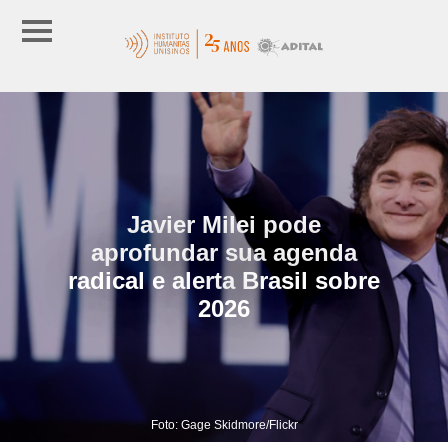
Javier Milei pode
aprofundar sua agenda
radical e alerta Brasil sobre
2026
Foto: Gage Skidmore/Flickr