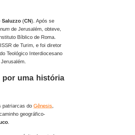
e
Saluzzo
(
CN
). Após se
anum
de Jerusalém, obteve,
nstituto Bíblico de Roma.
ISSR de Turim, e foi diretor
do Teológico Interdiocesano
 Jerusalém.
 por uma história
s patriarcas do
Gênesis
,
 caminho geográfico-
uco
.