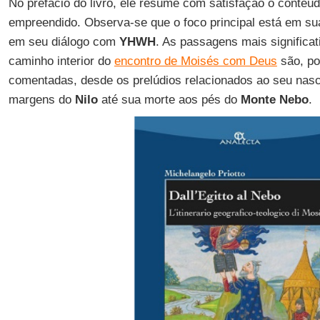
No prefácio do livro, ele resume com satisfação o conteúd
empreendido. Observa-se que o foco principal está em sua
em seu diálogo com
YHWH
. As passagens mais significat
caminho interior do
encontro de Moisés com Deus
são, po
comentadas, desde os prelúdios relacionados ao seu nas
margens do
Nilo
até sua morte aos pés do
Monte Nebo
.