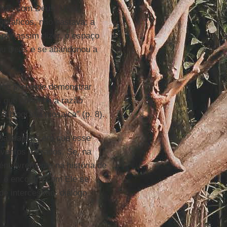
nhão com Deus. Uma
iográficos, não bastava; a
, por assim dizer, o espaço
ou Deus e se abandonou a
ume pretende demonstrar
que constitui a razão
a biografia mosaica" (p. 8).
s passagens em que esse
 eventos narrados. Se, na
ém livremente na história de
e, o encontro com Ele se
de intercessão, diálogo