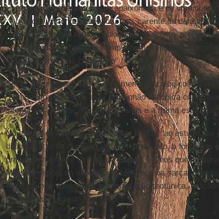
testemunha de uma busca apaixonada e de uma comu
tradição histórica autêntica, mas carente de detalhes b
memória escriturística, guiada pelo Espírito, preenchia
existencial, mostrando como o homem Moisés encontr
Ele em profunda comunhão" (ibid.).
Sem cair em comentários meramente psicológicos, o vol
"como é precisamente esta comunhão dialógica com Deus 
interior dos acontecimentos narrados e a trama espiritual d
No estudo de
Priotto
, a prioridade é dada "ao estudo da
diálogo se torna explícito e constitui, de fato, a fonte dos
premissa narrativa do livro do
Êxodo
, é Deus quem interv
Moisés
, depois da experiência teofânica na sarça ardent
torna diálogo vocacional, contemplação teofânica, oração 
litúrgico na Tenda do Encontro.