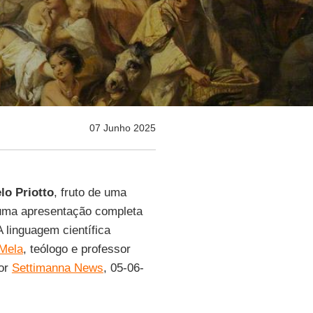
07 Junho 2025
lo Priotto
, fruto de uma
o uma apresentação completa
A linguagem científica
Mela
, teólogo e professor
por
Settimanna News
, 05-06-