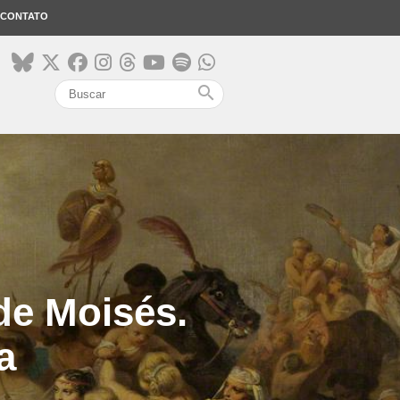
CONTATO
search
 de Moisés.
a