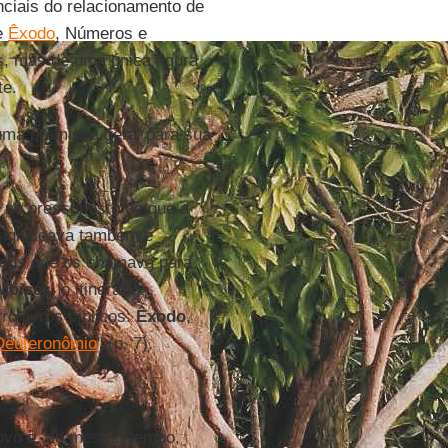
nciais do relacionamento de
e
Êxodo
, Números e
s, mas de uma única figura
te.
 uma premissa geral para sua
e no pressuposto de que a
significava também e
 Deus que os chamava para
Moisés
, o itinerário
ro livros bíblicos:
Êxodo
,
 Deuteronômio
" (p. 7).
povo e, ao mesmo tempo,