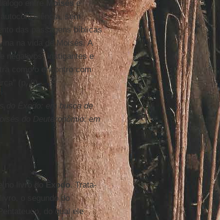
iálogo entre
Moisés
e
 autoconsciência, sem
ento das passagens bíblicas
vina na vida de Moisés. A
e negativos, instigantes e
stra como o encontro com
ca" (p. 8).
s do Êxodo: em busca de
oisés do Deuteronômio: em
e no livro do
Êxodo
. Trata-
livro, o segundo do
Pentateuco, do qual ele