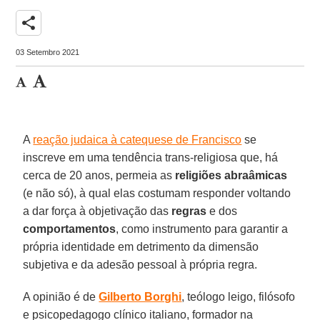
share
03 Setembro 2021
A
reação judaica à catequese de Francisco
se
inscreve em uma tendência trans-religiosa que, há
cerca de 20 anos, permeia as
religiões abraâmicas
(e não só), à qual elas costumam responder voltando
a dar força à objetivação das
regras
e dos
comportamentos
, como instrumento para garantir a
própria identidade em detrimento da dimensão
subjetiva e da adesão pessoal à própria regra.
A opinião é de
Gilberto Borghi
, teólogo leigo, filósofo
e psicopedagogo clínico italiano, formador na