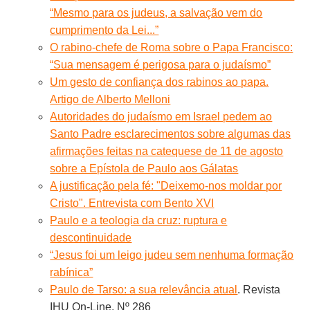
“Mesmo para os judeus, a salvação vem do
cumprimento da Lei...”
O rabino-chefe de Roma sobre o Papa Francisco:
“Sua mensagem é perigosa para o judaísmo”
Um gesto de confiança dos rabinos ao papa.
Artigo de Alberto Melloni
Autoridades do judaísmo em Israel pedem ao
Santo Padre esclarecimentos sobre algumas das
afirmações feitas na catequese de 11 de agosto
sobre a Epístola de Paulo aos Gálatas
A justificação pela fé: "Deixemo-nos moldar por
Cristo". Entrevista com Bento XVI
Paulo e a teologia da cruz: ruptura e
descontinuidade
“Jesus foi um leigo judeu sem nenhuma formação
rabínica”
Paulo de Tarso: a sua relevância atual
. Revista
IHU On-Line, Nº 286