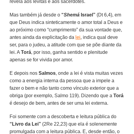
revela aos levitas e aos sacerdotes.
Mas também já desde o
“
Shemá
Israel”
(Dt 6,4), em
que Deus indica sinteticamente o amor total a Deus e
ao próximo como “cumprimento” da sua vontade que,
antes ainda da explicitação da
lei
, indica qual deve
ser, para o judeu, a atitude com que se põe diante da
lei. A
Torá
, por isso, ganha sentido e plenitude
apenas se for vivida por amor.
E depois nos
Salmos
, onde a lei é vista muitas vezes
como a energia interna da pessoa que a impele a
fazer o bem e não tanto como vínculo exterior que a
obriga (por exemplo, Salmo 119). Dizendo que a
Torá
é desejo de bem, antes de ser uma lei externa.
Foi somente com a descoberta e leitura pública do
“Livro da Lei”
(2Re 22,23) que ela é solenemente
promulgada com a leitura pública. E, desde então, o