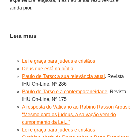
experiência religiosa, mas não tentar resolvê-los é
ainda pior.
Leia mais
Lei e graça para judeus e cristãos
Deus que está na bíblia
Paulo de Tarso: a sua relevância atual
. Revista
IHU On-Line, Nº 286
Paulo de Tarso e a contemporaneidade
. Revista
IHU On-Line, Nº 175
A resposta do Vaticano ao Rabino Rasson Arousi:
“Mesmo para os judeus, a salvação vem do
cumprimento da Lei...”
Lei e graça para judeus e cristãos