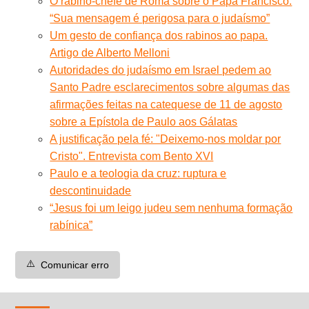
O rabino-chefe de Roma sobre o Papa Francisco:
“Sua mensagem é perigosa para o judaísmo”
Um gesto de confiança dos rabinos ao papa.
Artigo de Alberto Melloni
Autoridades do judaísmo em Israel pedem ao
Santo Padre esclarecimentos sobre algumas das
afirmações feitas na catequese de 11 de agosto
sobre a Epístola de Paulo aos Gálatas
A justificação pela fé: "Deixemo-nos moldar por
Cristo". Entrevista com Bento XVI
Paulo e a teologia da cruz: ruptura e
descontinuidade
“Jesus foi um leigo judeu sem nenhuma formação
rabínica”
⚠️
Comunicar erro