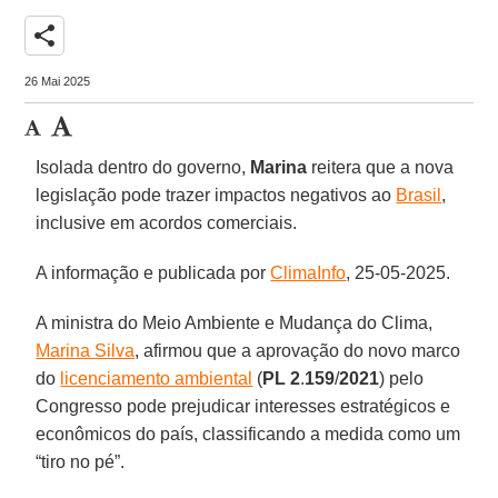
share
26 Mai 2025
Isolada dentro do governo,
Marina
reitera que a nova
legislação pode trazer impactos negativos ao
Brasil
,
inclusive em acordos comerciais.
A informação e publicada por
ClimaInfo
, 25-05-2025.
A ministra do Meio Ambiente e Mudança do Clima,
Marina Silva
, afirmou que a aprovação do novo marco
do
licenciamento ambiental
(
PL
2
.
159
/
2021
) pelo
Congresso pode prejudicar interesses estratégicos e
econômicos do país, classificando a medida como um
“tiro no pé”.