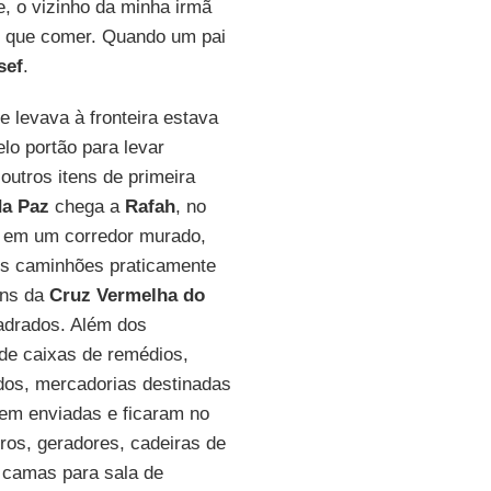
, o vizinho da minha irmã
 o que comer. Quando um pai
sef
.
 levava à fronteira estava
o portão para levar
outros itens de primeira
da Paz
chega a
Rafah
, no
ou em um corredor murado,
 Os caminhões praticamente
éns da
Cruz Vermelha do
uadrados. Além dos
de caixas de remédios,
ados, mercadorias destinadas
rem enviadas e ficaram no
rros, geradores, cadeiras de
, camas para sala de