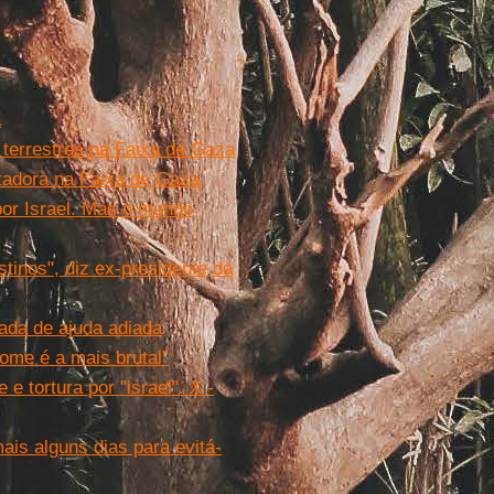
a
 terrestres na Faixa de Gaza
stadora na Faixa de Gaza
por Israel. Mas o mundo
stinos", diz ex-presidente da
rada de ajuda adiada
fome é a mais brutal”
e tortura por "israel". X -
is alguns dias para evitá-