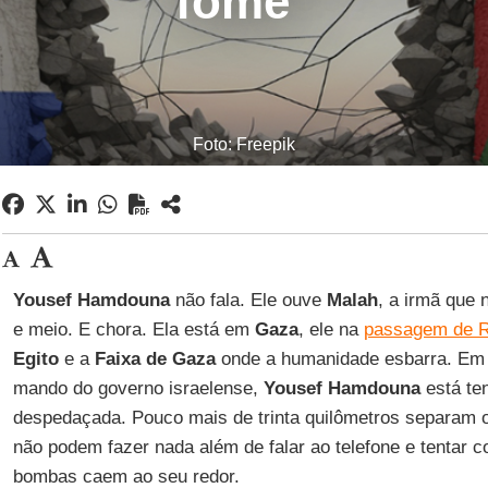
fome”
Foto: Freepik
Yousef Hamdouna
não fala. Ele ouve
Malah
, a irmã que
e meio. E chora. Ela está em
Gaza
, ele na
passagem de R
Egito
e a
Faixa de Gaza
onde a humanidade esbarra. Em fr
mando do governo israelense,
Yousef Hamdouna
está ten
despedaçada. Pouco mais de trinta quilômetros separam o
não podem fazer nada além de falar ao telefone e tentar 
bombas caem ao seu redor.