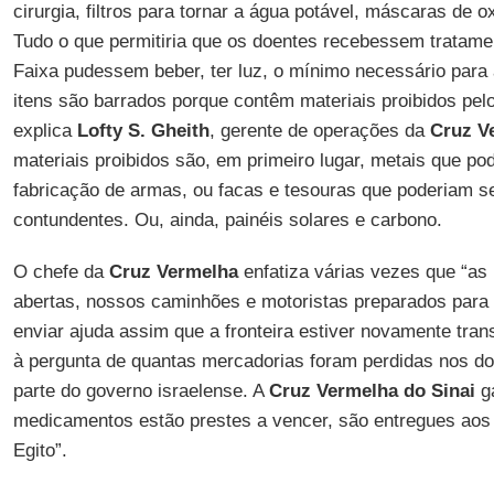
cirurgia, filtros para tornar a água potável, máscaras de ox
Tudo o que permitiria que os doentes recebessem tratame
Faixa pudessem beber, ter luz, o mínimo necessário para
itens são barrados porque contêm materiais proibidos pelo
explica
Lofty S. Gheith
, gerente de operações da
Cruz V
materiais proibidos são, em primeiro lugar, metais que po
fabricação de armas, ou facas e tesouras que poderiam s
contundentes. Ou, ainda, painéis solares e carbono.
O chefe da
Cruz Vermelha
enfatiza várias vezes que “as 
abertas, nossos caminhões e motoristas preparados para 
enviar ajuda assim que a fronteira estiver novamente tra
à pergunta de quantas mercadorias foram perdidas nos do
parte do governo israelense. A
Cruz Vermelha do Sinai
ga
medicamentos estão prestes a vencer, são entregues aos 
Egito”.