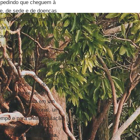
mpedindo que cheguem à
me, de sede e de doenças
em
Rafah
com a caravana.
de oxigênio é um crime de
overnantes e das
dos ontem diante dos portões
 havia bonecos para as
rados cúmplices. “Todos,
o reconhecimento do Estado
ação
Un ponte per
. “O
 acusa a caravana em um
direito internacional, um
 tempo e para uma população
i
, deputado da
Avs
. ”O
", conclui
Walter Massa
,