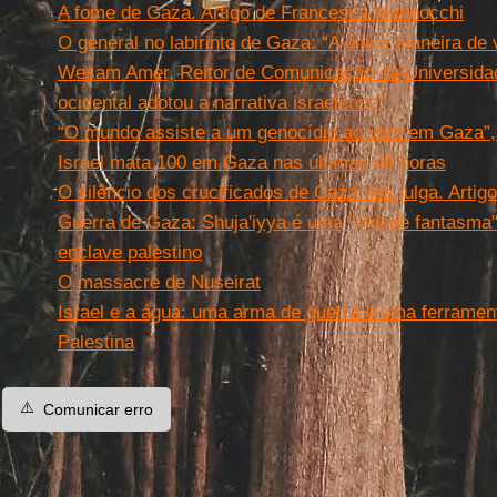
A fome de Gaza. Artigo de Francesca Mannocchi
O general no labirinto de Gaza: “A única maneira de
Wesam Amer, Reitor de Comunicação da Universidad
ocidental adotou a narrativa israelense”
“O mundo assiste a um genocídio ao vivo em Gaza”, d
Israel mata 100 em Gaza nas últimas 48 horas
O silêncio dos crucificados de Gaza nos julga. Art
Guerra de Gaza: Shuja'iyya é uma "cidade fantasma
enclave palestino
O massacre de Nuseirat
Israel e a água: uma arma de guerra e uma ferramen
Palestina
⚠️
Comunicar erro