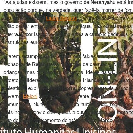
“As ajudas existem, mas o governo de
Netanyahu
está i
população porque, na verdade, quer fazê-la morrer de fo
incuráveis”, acusa
Laura Boldrini
, deputada do
Pd
ontem 
"Não deixar entrar produtos como água, pão ou máscaras 
guerra. É por isso que denunciamos a cumplicidade dos g
instituições europeias", conclui.
“Parem a cumplicidade” é uma das faixas e slogans grita
fechados de
Rafah
pelos membros da caravana. No chão,
crianças, mas também as fotos dos líderes da
UE
conside
exceto os líderes da
Espanha
e da
Irlanda
, que pediram 
palestino”, explica
Alfio Nicotra
, copresidente da associ
governo
Meloni
optou deliberadamente por não intervir”,
comunicado. Nunca na história da humanidade, regida pelo 
país negou o envio das ajudas a outro atacado por tanto
que depende inteiramente delas“, ressalta
Marco Grimald
tempo acabou, é preciso agir agora, esse é um apocalipse