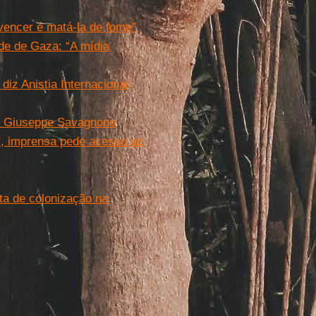
 vencer é matá-la de fome”
e de Gaza: “A mídia
iz Anistia Internacional
igo Giuseppe Savagnone
", imprensa pede acesso ao
ta de colonização na