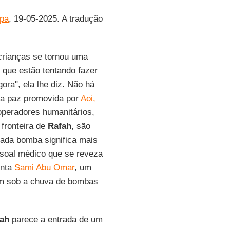
pa
, 19-05-2025. A tradução
crianças se tornou uma
 que estão tentando fazer
ra", ela lhe diz. Não há
da paz promovida por
Aoi,
operadores humanitários,
fronteira de
Rafah
, são
ada bomba significa mais
soal médico que se reveza
onta
Sami Abu Omar
, um
ém sob a chuva de bombas
ah
parece a entrada de um