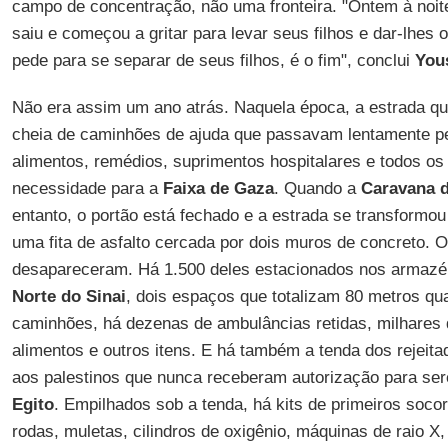
campo de concentração, não uma fronteira. "Ontem à noite
saiu e começou a gritar para levar seus filhos e dar-lhes
pede para se separar de seus filhos, é o fim", conclui
You
Não era assim um ano atrás. Naquela época, a estrada que
cheia de caminhões de ajuda que passavam lentamente pel
alimentos, remédios, suprimentos hospitalares e todos os 
necessidade para a
Faixa de Gaza
. Quando a
Caravana 
entanto, o portão está fechado e a estrada se transform
uma fita de asfalto cercada por dois muros de concreto.
desapareceram. Há 1.500 deles estacionados nos armaz
Norte do Sinai
, dois espaços que totalizam 80 metros q
caminhões, há dezenas de ambulâncias retidas, milhares 
alimentos e outros itens. E há também a tenda dos rejeit
aos palestinos que nunca receberam autorização para se
Egito
. Empilhados sob a tenda, há kits de primeiros soco
rodas, muletas, cilindros de oxigênio, máquinas de raio X