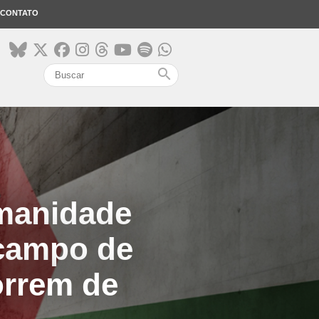
CONTATO
search
manidade
 campo de
orrem de