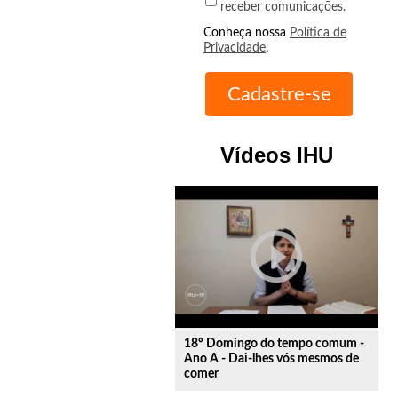
receber comunicações.
Conheça nossa
Política de
Privacidade
.
Vídeos IHU
play_circle_outline
18º Domingo do tempo comum -
Ano A - Dai-lhes vós mesmos de
comer