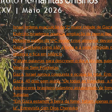
presidente da
Arci
.
Leia mais
Israel ordena evacuação da 2° maior cidade de Gaz
Exército israelense anuncia ampliação de operações
Relatório inédito do IPC expõe crise alimentar deva
Gaza: contarei como são a fome e a sede infligidas 
observa e fica em silêncio
"Faltam palavras para descrever o dia a dia dos pale
Médicos Sem Fronteiras
Gaza, Israel aprova conquista e ocupação total. Ent
Gaza, 40 dias sem ajuda: “De todas as tragédias, a 
Adolescente brasileiro-palestino assassinado de fome 
Tuitadas
“Em Gaza estamos à beira da fome, faltam apenas ma
la”. Entrevista com Olga Cherevko