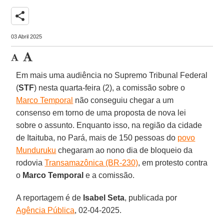
share
03 Abril 2025
Em mais uma audiência no Supremo Tribunal Federal
(
STF
) nesta quarta-feira (2), a comissão sobre o
Marco Temporal
não conseguiu chegar a um
consenso em torno de uma proposta de nova lei
sobre o assunto. Enquanto isso, na região da cidade
de Itaituba, no Pará, mais de 150 pessoas do
povo
Munduruku
chegaram ao nono dia de bloqueio da
rodovia
Transamazônica (BR-230)
, em protesto contra
o
Marco Temporal
e a comissão.
A reportagem é de
Isabel Seta
, publicada por
Agência Pública
, 02-04-2025.