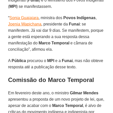
Indígenas (
Funai
) e o Ministério dos Povos Indígenas
(
MPI
) se manifestassem.
“
Sonia Guajajara
, ministra dos
Povos Indígenas
,
Joenia Wapichana
, presidente da
Funai
: se
manifestem. Já vai dar 9 dias. Se manifestem, porque
a gente está esperando a sua resposta dessa
manifestação do
Marco Temporal
e câmara de
conciliação”, afirmou ela.
A
Pública
procurou o
MPI
e a
Funai
, mas não obteve
resposta até a publicação desse texto.
Comissão do Marco Temporal
Em fevereiro deste ano, o ministro
Gilmar Mendes
apresentou a proposta de um novo projeto de lei, que,
apesar de acabar com o
Marco Temporal
, é alvo de
críticas do movimento indígena e indigenista por