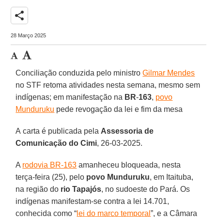
share
28 Março 2025
Conciliação conduzida pelo ministro
Gilmar Mendes
no STF retoma atividades nesta semana, mesmo sem
indígenas; em manifestação na
BR
-
163
,
povo
Munduruku
pede revogação da lei e fim da mesa
A carta é publicada pela
Assessoria de
Comunicação do Cimi
, 26-03-2025.
A
rodovia BR-163
amanheceu bloqueada, nesta
terça-feira (25), pelo
povo Munduruku
, em Itaituba,
na região do
rio Tapajós
, no sudoeste do Pará. Os
indígenas manifestam-se contra a lei 14.701,
conhecida como “
lei do marco temporal
”, e a Câmara