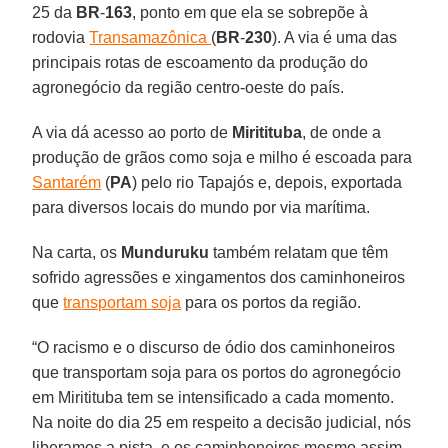
25 da
BR
-
163
, ponto em que ela se sobrepõe à
rodovia
Transamazônica
(
BR
-
230
). A via é uma das
principais rotas de escoamento da produção do
agronegócio da região centro-oeste do país.
A via dá acesso ao porto de
Miritituba
, de onde a
produção de grãos como soja e milho é escoada para
Santarém
(
PA
) pelo rio Tapajós e, depois, exportada
para diversos locais do mundo por via marítima.
Na carta, os
Munduruku
também relatam que têm
sofrido agressões e xingamentos dos caminhoneiros
que
transportam soja
para os portos da região.
“O racismo e o discurso de ódio dos caminhoneiros
que transportam soja para os portos do agronegócio
em Miritituba tem se intensificado a cada momento.
Na noite do dia 25 em respeito a decisão judicial, nós
liberamos a pista, e os caminhoneiros mesmo assim