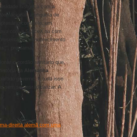
alsidade histórica com a
nternacional, a etiqueta de
mpresário como ele, um
çava com a SpaceX ou com
epresenta um ennobrecimento
as!", proclama.
ionar o cordão sanitário que,
história da
Alemanha
partido governe. E tudo isso
r sem se desradicalizar. A
ema-direita alemã com uma