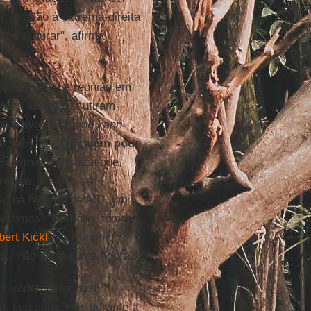
m relação à extrema-direita
io vai durar", afirma
 que revelou a reunião em
eita alemã discutiram
u o livro
Niemand kann
äne der AfD
(
Ninguém pode
 Bensmann destaca que,
rentes, ela não se
o na história da AfD, um
nternas. "Na Itália, temos
bert Kickl
; na Hungria,
aqui não surgiu uma figura."
, vários dirigentes
a, sua afirmação durante a