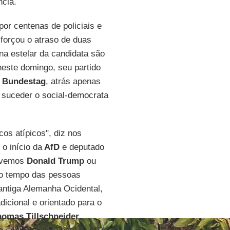
ncia.
por centenas de policiais e
 forçou o atraso de duas
na estelar da candidata são
este domingo, seu partido
Bundestag
, atrás apenas
a suceder o social-democrata
os atípicos", diz nos
 o início da
AfD
e deputado
 vemos
Donald Trump
ou
no tempo das pessoas
antiga Alemanha Ocidental,
icional e orientado para o
omas Tillschneider
,