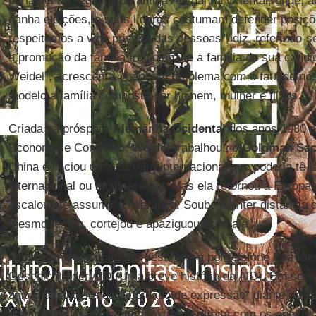
parlamentar regional da antiga Alemanha Oriental, onde, a
ganha eleições, e seus líderes costumam defender posiçõ
respeitamos a vida privada das pessoas", diz, referindo-s
a promoção da família tradicional e a família de sua candi
Weidel", acrescenta, "não tem problema com o fato de nó
modelo a família composta por homem, mulher e filhos."
Criada na próspera
Alemanha Ocidental
dos anos 1980 e 
Economia e Comércio,
Weidel
trabalhou no
Goldman Sa
China e iniciou uma carreira internacional que poderia tê-l
internacional ou multinacional. Mas ela retornou à Europa
escalou até assumir a liderança. Soube manter distância d
mesmo tempo, cortejou e apaziguou essa ala.
"Uma camaleoa política", descreve-a por telefone Eva Kie
Geschichte der AfD (Uma breve história da AfD). Em seu 
agitou a bandeira da "liberdade de expressão" diante da s
dominantes, e empolgou a extrema-direita com os apelos 