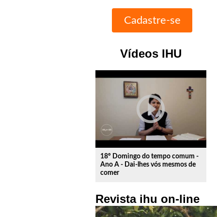
Vídeos IHU
play_circle_outline
18º Domingo do tempo comum -
Ano A - Dai-lhes vós mesmos de
comer
Revista ihu on-line