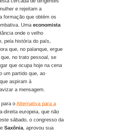
stá cercada de dirigentes
lher e rejeitam a
 formação que obtém os
combativa. Uma
economista
tância onde o velho
 pela história do país,
dora que, no palanque, ergue
que, no trato pessoal, se
ugar que ocupa hoje na cena
o um partido que, ao
 que aspiram à
uavizar a mensagem.
a para o
Alternativa para a
a-direita europeia, que não
neste sábado, o congresso da
de
Saxônia
, aprovou sua