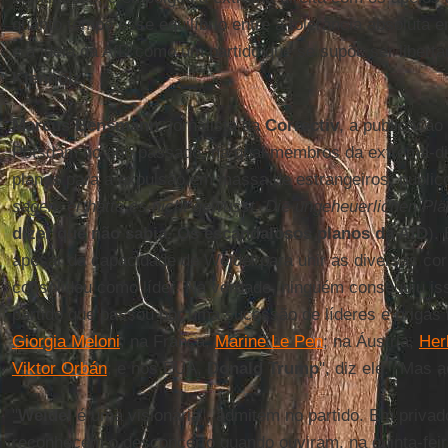
quanto tempo esse equilíbrio entre a tolerância absoluta e
e a ideia da AfD como um partido que se supõe ser libertár
Kienholz
.
Marcus Bensmann
, jornalista da
Correctiv
, a publicação
Potsdam no ano passado, na qual membros da extrema-dir
planos para a expulsão em massa de estrangeiros, publico
sagen, er hätte es nicht gewusst. Die ungeheuerlichen Pl
dizer que não sabia. Os escandalosos planos da AfD
).
apesar da capacidade de Weidel para unir as diversas cor
consolidou como líder. Na verdade, ninguém conseguiu iss
partido que passou por uma sucessão de líderes e brigas i
Giorgia Meloni
; na França,
Marine Le Pen
; na Áustria,
Her
Viktor Orbán
; e nos EUA,
Donald Trump
", diz ele. "Mas 
"
Weidel
é uma visionária", admitem no partido. Em privado
reconhecem o desconcerto quando ouviram, na quinta-feir