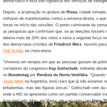
democrático e está sob vigilância dos serviços de inteligê
Depois, a aclamação no ginásio de
Riesa
, cidade tomada 
milhares de manifestantes contra a extrema-direita, o que
horas no início das sessões. O ponto culminante da sema
as pesquisas que confirmam que, se as eleições fossem n
obteria mais de 20% dos votos e seria a segunda força no
dos democratas-cristãos de
Friedrich Merz
, favorito par
Olaf Scholz
na chancelaria.
"Vivemos em tempos em que as pessoas gostam de polític
corredores do congresso
Kay Gottschalk
, militante desde
no
Bundestag
por
Renânia do Norte-Vestfália
. "Quando
Javier Milei
na Argentina, está claro que já não estamos 
enfadonhas, mas das figuras únicas." Gottschalk vem da 
onde a AfD se apresenta como um partido conservador trad
livre mercado. Mas, em Riesa, ele concorda com
Hans-Th