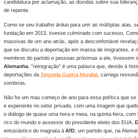
candidatura por aclamação, as dúvidas sobre sua lidera
de repente.
Como se seu trabalho árduo para unir as múltiplas alas, 
fundação em 2013, tivesse culminado com sucesso. Com
massivas de um ano atrás, após a desconfortável revela
que se discutiu a deportação em massa de imigrantes, e n
membros do partido e pessoas próximas a ele, tivessem 
Alemanha
, "remigração" é uma palavra que, devido à hist
deportações da
Segunda Guerra Mundial
, carrega resson
sombrias.
Não foi um mau começo de ano para essa política que s
e experiente no setor privado, com uma imagem que quebr
o diálogo de quase uma hora e meia, na quinta-feira, com
rico do mundo e assessor do presidente eleito dos EUA,
D
entusiástico do magnata à
AfD
, um partido que, na Alema