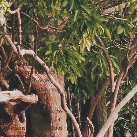
o contrário do Oeste, a AfD
es mais radicais. "Nós
e à contradição da AfD entre
data, Weidel. "A senhora
s, aqui, apresentarmos como
1990, depois de estudar
chs
e na
Allianz
, viveu na
a levado a uma instituição
 e entrou na AfD, onde
a ala mais ultra, mas, ao
nholz, autora de Eine kurze
discurso em Riesa, Weidel
uposta censura dos partidos
à "remigração". "Não sei