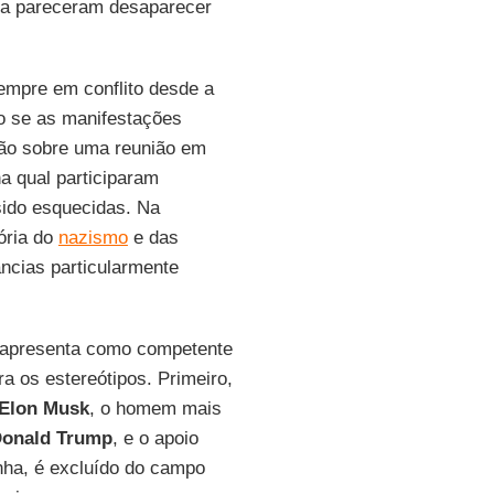
nça pareceram desaparecer
sempre em conflito desde a
o se as manifestações
ção sobre uma reunião em
a qual participaram
sido esquecidas. Na
ória do
nazismo
e das
âncias particularmente
e apresenta como competente
a os estereótipos. Primeiro,
Elon Musk
, o homem mais
onald Trump
, e o apoio
nha, é excluído do campo