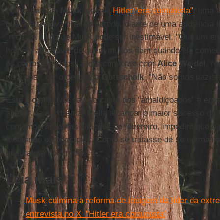
conversa com
Musk
, de que
Hitler "era comunista"
, uma f
qual ela tentava tirar do partido, diante de uma audiência i
"nazi". A ajuda de Musk pode ser inestimável. "Que um e
homem admirável de quem muitos riam quando ele come
os carros elétricos, agora converse com
Alice Weidel
, r
para nós", diz o deputado
Gottschalk
. "Não somos nazist
Este é o objetivo: sair do canto dos "amaldiçoados" e eros
apesar de a extrema-direita alcançar o maior sucesso da 
contemporânea nas eleições de fevereiro, impedirá que o 
mantendo os princípios. Como se tratasse de se normaliza
quadratura do círculo.
Leia mais
Musk culmina a reforma de imagem da líder da extr
entrevista no X: "Hitler era comunista"