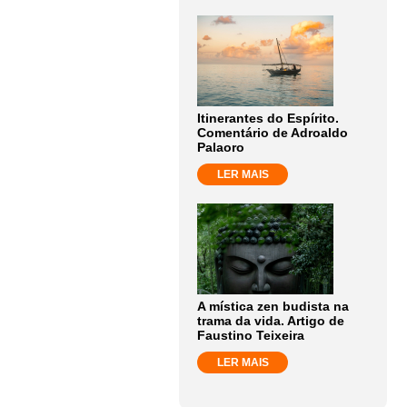
Itinerantes do Espírito.
Comentário de Adroaldo
Palaoro
LER MAIS
A mística zen budista na
trama da vida. Artigo de
Faustino Teixeira
LER MAIS