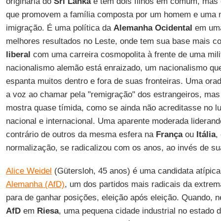
originária do
Sri Lanka
e tem dois filhos em comum, mas e
que promovem a família composta por um homem e uma mu
imigração. É uma política da
Alemanha Ocidental
em uma
melhores resultados no Leste, onde tem sua base mais 
liberal
com uma carreira cosmopolita à frente de uma mili
nacionalismo alemão está enraizado, um nacionalismo que,
espanta muitos dentro e fora de suas fronteiras. Uma ora
a voz ao chamar pela "remigração" dos estrangeiros, mas 
mostra quase tímida, como se ainda não acreditasse no l
nacional e internacional. Uma aparente moderada liderand
contrário de outros da mesma esfera na
França
ou
Itália
,
normalização, se radicalizou com os anos, ao invés de s
Alice Weidel
(Gütersloh, 45 anos) é uma candidata atípic
Alemanha (AfD)
, um dos partidos mais radicais da extrem
para de ganhar posições, eleição após eleição. Quando, 
AfD
em
Riesa
, uma pequena cidade industrial no estado 