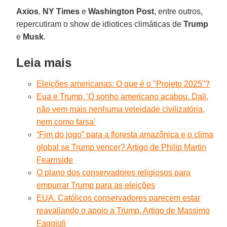
Axios
,
NY Times
e
Washington Post
, entre outros,
repercutiram o show de idiotices climáticas de
Trump
e
Musk
.
Leia mais
Eleições americanas: O que é o "Projeto 2025"?
Eua e Trump. 'O sonho americano acabou. Dali,
não vem mais nenhuma veleidade civilizatória,
nem como farsa'
“Fim do jogo” para a floresta amazônica e o clima
global se Trump vencer? Artigo de Philip Martin
Fearnside
O plano dos conservadores religiosos para
empurrar Trump para as eleições
EUA. Católicos conservadores parecem estar
reavaliando o apoio a Trump. Artigo de Massimo
Faggioli