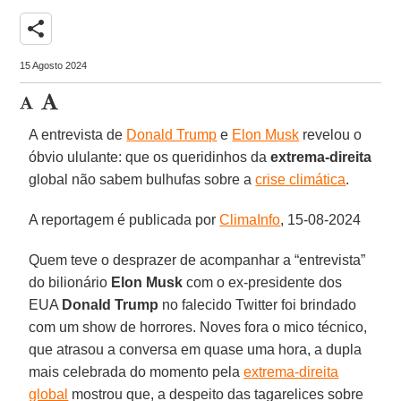
share
15 Agosto 2024
A entrevista de
Donald Trump
e
Elon Musk
revelou o
óbvio ululante: que os queridinhos da
extrema-direita
global não sabem bulhufas sobre a
crise climática
.
A reportagem é publicada por
ClimaInfo
, 15-08-2024
Quem teve o desprazer de acompanhar a “entrevista”
do bilionário
Elon Musk
com o ex-presidente dos
EUA
Donald Trump
no falecido Twitter foi brindado
com um show de horrores. Noves fora o mico técnico,
que atrasou a conversa em quase uma hora, a dupla
mais celebrada do momento pela
extrema-direita
global
mostrou que, a despeito das tagarelices sobre