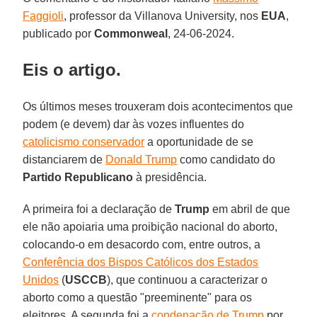
Faggioli
, professor da Villanova University, nos
EUA
,
publicado por
Commonweal
, 24-06-2024.
Eis o artigo.
Os últimos meses trouxeram dois acontecimentos que
podem (e devem) dar às vozes influentes do
catolicismo conservador
a oportunidade de se
distanciarem de
Donald Trump
como candidato do
Partido Republicano
à presidência.
A primeira foi a declaração de
Trump
em abril de que
ele não apoiaria uma proibição nacional do aborto,
colocando-o em desacordo com, entre outros, a
Conferência dos Bispos Católicos dos Estados
Unidos
(
USCCB
), que continuou a caracterizar o
aborto como a questão "preeminente" para os
eleitores. A segunda foi a
condenação de Trump
por