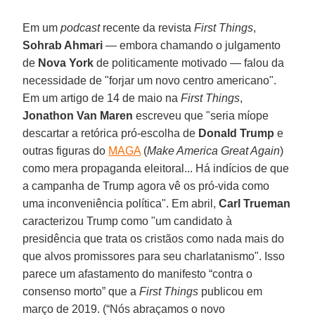
Em um
podcast
recente da revista
First Things
,
Sohrab Ahmari
— embora chamando o julgamento
de
Nova York
de politicamente motivado — falou da
necessidade de "forjar um novo centro americano".
Em um artigo de 14 de maio na
First Things
,
Jonathon Van Maren
escreveu que "seria míope
descartar a retórica pró-escolha de
Donald Trump
e
outras figuras do
MAGA
(
Make America Great Again
)
como mera propaganda eleitoral... Há indícios de que
a campanha de Trump agora vê os pró-vida como
uma inconveniência política". Em abril,
Carl Trueman
caracterizou Trump como "um candidato à
presidência que trata os cristãos como nada mais do
que alvos promissores para seu charlatanismo". Isso
parece um afastamento do manifesto “contra o
consenso morto” que a
First Things
publicou em
março de 2019. (“Nós abraçamos o novo