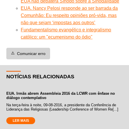
EUA não debaterá Sínodo sobre a Sinodalidade
EUA. Nancy Pelosi responde ao ser barrada da
Comunhão: Eu respeito opiniões pró-vida, mas
não que sejam ‘impostas aos outros’
Fundamentalismo evangélico e integralismo
católico: um "ecumenismo do ódio"
⚠️
Comunicar erro
NOTÍCIAS RELACIONADAS
EUA. Irmãs abrem Assembleia 2016 da LCWR com ênfase no
diálogo contemplativo
Na terça-feira à noite, 09-08-2016, a presidente da Conferência de
Liderança das Religiosas (Leadership Conference of Women Re[...]
LER MAIS