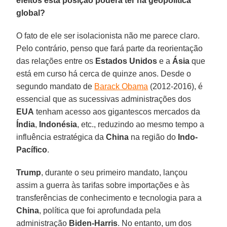
efeitos esta posição poderá ter na geopolítica
global?
O fato de ele ser isolacionista não me parece claro.
Pelo contrário, penso que fará parte da reorientação
das relações entre os
Estados Unidos
e a
Ásia
que
está em curso há cerca de quinze anos. Desde o
segundo mandato de
Barack Obama
(2012-2016), é
essencial que as sucessivas administrações dos
EUA
tenham acesso aos gigantescos mercados da
Índia
,
Indonésia
, etc., reduzindo ao mesmo tempo a
influência estratégica da
China
na região do
Indo-
Pacífico
.
Trump
, durante o seu primeiro mandato, lançou
assim a guerra às tarifas sobre importações e às
transferências de conhecimento e tecnologia para a
China
, política que foi aprofundada pela
administração
Biden-Harris
. No entanto, um dos