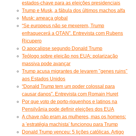
estados-chave para as eleições presidenciais
Trump e Musk, a fábula dos últimos machos alfa
Musk: ameaça global
“Se europeus não se mexerem, Trump
enfraquecerá a OTAN”. Entrevista com Rubens
Ricupero
O apocalipse segundo Donald Trump
Teólogo sobre eleição nos EUA: polarização
massiva pode avançar
Trump acusa migrantes de levarem "genes ruins"
aos Estados Unidos
“Donald Trump tem um poder colossal para
causar danos”. Entrevista com Romain Huret
Por que voto de porto-riquenhos e latinos na
Pensilvânia pode definir eleições dos EUA
A chave não eram as mulheres, mas os homens:
a 'estratégia machista' funcionou para Trump
Donald Trump venceu: 5 lições católicas. Artigo