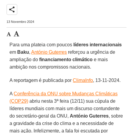
share
13 Novembro 2024
Para uma plateia com poucos
líderes internacionais
em
Baku
,
António Guterres
reforçou a urgência de
ampliação do
financiamento climático
e mais
ambição nos compromissos nacionais.
A reportagem é publicada por
ClimaInfo
, 13-11-2024.
A
Conferência da ONU sobre Mudanças Climáticas
(COP29)
abriu nesta 3ª feira (12/11) sua cúpula de
líderes mundiais com mais um discurso contundente
do secretário-geral da ONU,
António Guterres
, sobre
a gravidade da crise do clima e a necessidade de
mais ação. Infelizmente, a fala foi escutada por