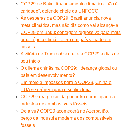
COP29 de Baku: financiamento climático “não é
caridade”, defende chefe da UNFCCC
Às vésperas da COP29, Brasil anuncia nova
meta climática, mas não diz como vai alcançá-la
COP29 em Baku: contagem regressiva para mais
uma cúpula climática em um país viciado em
fósseis
A vitória de Trump obscurece a COP29 a dias de
seu início
O dilema chinês na COP29: liderança global ou
país em desenvolvimento?
Em meio a impasses para a COP29, China e
EUA se reúnem para discutir clima
COP29 será presidida por outro nome ligado à
indústria de combustíveis fósseis
Déjà vu? COP29 acontecerá no Azerbaijão,
berço da indústria moderna dos combustíveis
fósseis