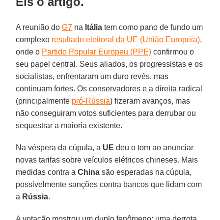
Eis o artigo.
A reunião do
G7
na
Itália
tem como pano de fundo um
complexo
resultado eleitoral da UE (União Europeia)
,
onde o
Partido Popular Europeu (PPE)
confirmou o
seu papel central. Seus aliados, os progressistas e os
socialistas, enfrentaram um duro revés, mas
continuam fortes. Os conservadores e a direita radical
(principalmente
pró-Rússia
) fizeram avanços, mas
não conseguiram votos suficientes para derrubar ou
sequestrar a maioria existente.
Na véspera da cúpula, a
UE
deu o tom ao anunciar
novas tarifas sobre veículos elétricos chineses. Mais
medidas contra a
China
são esperadas na cúpula,
possivelmente sanções contra bancos que lidam com
a
Rússia
.
A votação mostrou um duplo fenômeno: uma derrota