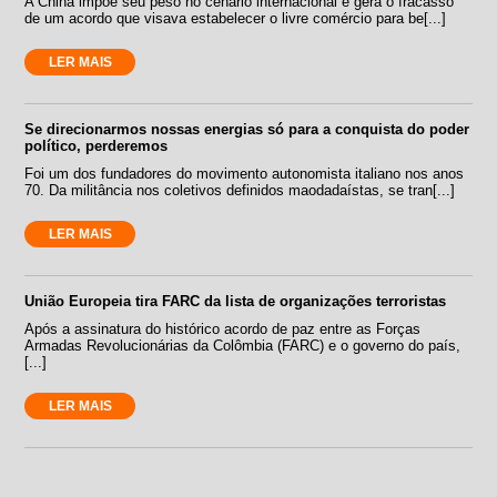
A China impõe seu peso no cenário internacional e gera o fracasso
de um acordo que visava estabelecer o livre comércio para be[...]
LER MAIS
Se direcionarmos nossas energias só para a conquista do poder
político, perderemos
Foi um dos fundadores do movimento autonomista italiano nos anos
70. Da militância nos coletivos definidos maodadaístas, se tran[...]
LER MAIS
União Europeia tira FARC da lista de organizações terroristas
Após a assinatura do histórico acordo de paz entre as Forças
Armadas Revolucionárias da Colômbia (FARC) e o governo do país,
[...]
LER MAIS