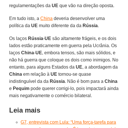
regulamentações da
UE
que vão na direção oposta.
Em tudo isto, a
China
deveria desenvolver uma
política da
UE
muito diferente da da
Rússia
.
Os laços
Rússia
-
UE
são altamente frágeis, e os dois
lados estão praticamente em guerra pela Ucrânia. Os
laços
China
-
UE
, embora tensos, são mais sólidos, e
não há guerra que coloque os dois como inimigos. No
entanto, para alguns Estados da
UE
, a abordagem da
China
em relação à
UE
tornou-se quase
indistinguível da da
Rússia
. Não é bom para a
China
e
Pequim
pode querer corrigi-lo, pois impactará ainda
mais negativamente o comércio bilateral.
Leia mais
G7, entrevista com Lula: “Uma força-tarefa para