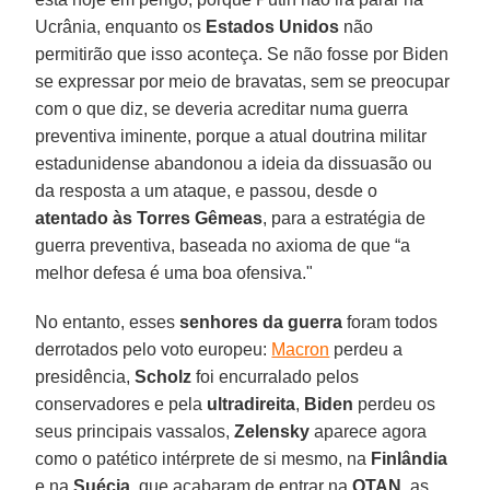
Ucrânia, enquanto os
Estados Unidos
não
permitirão que isso aconteça. Se não fosse por Biden
se expressar por meio de bravatas, sem se preocupar
com o que diz, se deveria acreditar numa guerra
preventiva iminente, porque a atual doutrina militar
estadunidense abandonou a ideia da dissuasão ou
da resposta a um ataque, e passou, desde o
atentado às Torres Gêmeas
, para a estratégia de
guerra preventiva, baseada no axioma de que “a
melhor defesa é uma boa ofensiva."
No entanto, esses
senhores da guerra
foram todos
derrotados pelo voto europeu:
Macron
perdeu a
presidência,
Scholz
foi encurralado pelos
conservadores e pela
ultradireita
,
Biden
perdeu os
seus principais vassalos,
Zelensky
aparece agora
como o patético intérprete de si mesmo, na
Finlândia
e na
Suécia
, que acabaram de entrar na
OTAN
, as