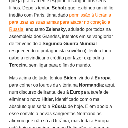
que já praticamente esgotou o sangue dos seus
filhos. Depois tentou
Scholz
que, exibindo um idílio
inédito com Paris, tinha dado
permissão à Ucrânia
para usar as suas armas para atacar no coração a
Rússia
, enquanto
Zelensky
, adulado por todos na
assembleia dos Grandes, intentos em se vangloriar
de ter vencido a
Segunda Guerra Mundial
(esquecendo o protagonista soviético), tentou todo
gabola reivindicar o crédito por fazer explodir a
Terceira
, sem ligar para o fim do mundo.
Mas acima de tudo, tentou
Biden
, vindo à
Europa
para colher os louros da vitória na
Normandia
; aqui,
num discurso delirante, deu à
Europa
a tarefa de
eliminar o novo
Hitler
, identificado com o mal
absoluto que seria a
Rússia
de hoje. E em apoio a
esse convite a novas sangrentas Normandias,
afirmou que não só a Ucrânia, mas toda a Europa
está hoje em perigo, porque Putin não irá parar na