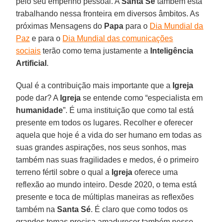
pelo seu empenho pessoal. A
Santa Sé
também está
trabalhando nessa fronteira em diversos âmbitos. As
próximas Mensagens do
Papa
para o
Dia Mundial da
Paz
e para o
Dia Mundial das comunicações
sociais
terão como tema justamente a
Inteligência
Artificial
.
Qual é a contribuição mais importante que a
Igreja
pode dar? A
Igreja
se entende como “especialista em
humanidade
”. É uma instituição que como tal está
presente em todos os lugares. Recolher e oferecer
aquela que hoje é a vida do ser humano em todas as
suas grandes aspirações, nos seus sonhos, mas
também nas suas fragilidades e medos, é o primeiro
terreno fértil sobre o qual a
Igreja
oferece uma
reflexão ao mundo inteiro. Desde 2020, o tema está
presente e toca de múltiplas maneiras as reflexões
também na
Santa Sé
. É claro que como todos os
grandes temas precisa amadurecer também nesse