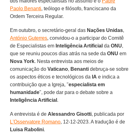
dos maiores especialistas no assunto é o
Padre
Paolo Benanti
, teólogo e filósofo, franciscano da
Ordem Terceira Regular.
Em outubro, o secretário-geral das
Nações Unidas
,
António Guterres
, convidou-o a participar do Comitê
de Especialistas em
Inteligência Artificial
da
ONU
,
que se reuniu poucos dias atrás na sede da
ONU
em
Nova York
. Nesta entrevista aos meios de
comunicação do
Vaticano
,
Benanti
debruça-se sobre
os aspectos éticos e tecnológicos da
IA
e indica a
contribuição que a Igreja, "
especialista em
humanidade
", pode dar para o debate sobre a
Inteligência Artificial
.
A entrevista é de
Alessandro Gisotti
, publicada por
L'Osservatore Romano
, 12-12-2023. A tradução é de
Luisa Rabolini
.