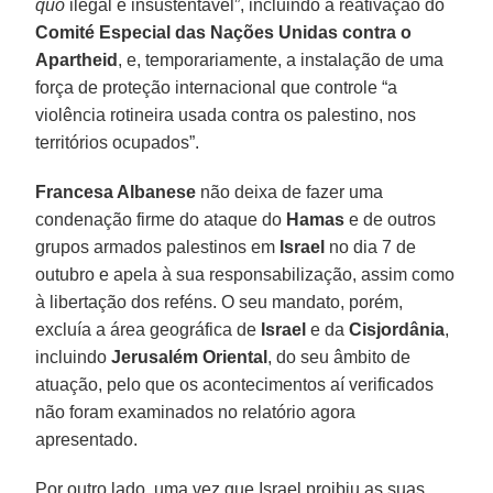
quo
ilegal e insustentável”, incluindo a reativação do
Comité Especial das Nações Unidas contra o
Apartheid
, e, temporariamente, a instalação de uma
força de proteção internacional que controle “a
violência rotineira usada contra os palestino, nos
territórios ocupados”.
Francesa Albanese
não deixa de fazer uma
condenação firme do ataque do
Hamas
e de outros
grupos armados palestinos em
Israel
no dia 7 de
outubro e apela à sua responsabilização, assim como
à libertação dos reféns. O seu mandato, porém,
excluía a área geográfica de
Israel
e da
Cisjordânia
,
incluindo
Jerusalém Oriental
, do seu âmbito de
atuação, pelo que os acontecimentos aí verificados
não foram examinados no relatório agora
apresentado.
Por outro lado, uma vez que Israel proibiu as suas