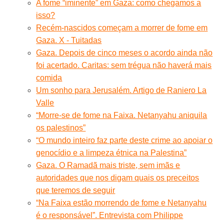
A fome “iminente” em Gaza: como chegamos a
isso?
Recém-nascidos começam a morrer de fome em
Gaza. X - Tuitadas
Gaza. Depois de cinco meses o acordo ainda não
foi acertado. Caritas: sem trégua não haverá mais
comida
Um sonho para Jerusalém. Artigo de Raniero La
Valle
“Morre-se de fome na Faixa. Netanyahu aniquila
os palestinos”
“O mundo inteiro faz parte deste crime ao apoiar o
genocídio e a limpeza étnica na Palestina”
Gaza. O Ramadã mais triste, sem imãs e
autoridades que nos digam quais os preceitos
que teremos de seguir
“Na Faixa estão morrendo de fome e Netanyahu
é o responsável”. Entrevista com Philippe