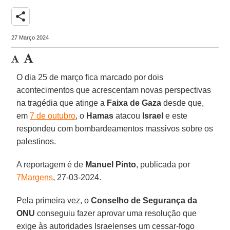
share
27 Março 2024
O dia 25 de março fica marcado por dois
acontecimentos que acrescentam novas perspectivas
na tragédia que atinge a
Faixa de Gaza
desde que,
em
7 de outubro
, o
Hamas
atacou
Israel
e este
respondeu com bombardeamentos massivos sobre os
palestinos.
A reportagem é de
Manuel Pinto
, publicada por
7Margens
, 27-03-2024.
Pela primeira vez, o
Conselho de Segurança da
ONU
conseguiu fazer aprovar uma resolução que
exige às autoridades Israelenses um cessar-fogo