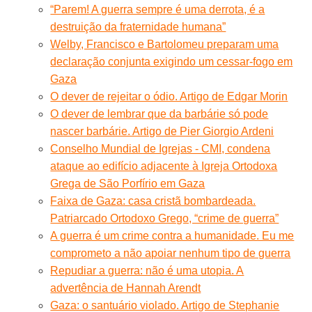
“Parem! A guerra sempre é uma derrota, é a
destruição da fraternidade humana”
Welby, Francisco e Bartolomeu preparam uma
declaração conjunta exigindo um cessar-fogo em
Gaza
O dever de rejeitar o ódio. Artigo de Edgar Morin
O dever de lembrar que da barbárie só pode
nascer barbárie. Artigo de Pier Giorgio Ardeni
Conselho Mundial de Igrejas - CMI, condena
ataque ao edifício adjacente à Igreja Ortodoxa
Grega de São Porfírio em Gaza
Faixa de Gaza: casa cristã bombardeada.
Patriarcado Ortodoxo Grego, “crime de guerra”
A guerra é um crime contra a humanidade. Eu me
comprometo a não apoiar nenhum tipo de guerra
Repudiar a guerra: não é uma utopia. A
advertência de Hannah Arendt
Gaza: o santuário violado. Artigo de Stephanie