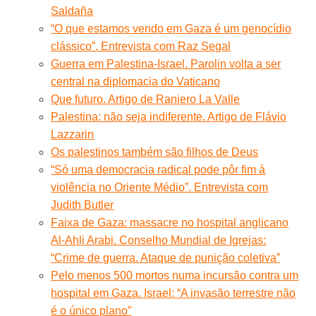
Saldaña
“O que estamos vendo em Gaza é um genocídio
clássico”. Entrevista com Raz Segal
Guerra em Palestina-Israel. Parolin volta a ser
central na diplomacia do Vaticano
Que futuro. Artigo de Raniero La Valle
Palestina: não seja indiferente. Artigo de Flávio
Lazzarin
Os palestinos também são filhos de Deus
“Só uma democracia radical pode pôr fim à
violência no Oriente Médio”. Entrevista com
Judith Butler
Faixa de Gaza: massacre no hospital anglicano
Al-Ahli Arabi. Conselho Mundial de Igrejas:
“Crime de guerra. Ataque de punição coletiva”
Pelo menos 500 mortos numa incursão contra um
hospital em Gaza. Israel: “A invasão terrestre não
é o único plano”