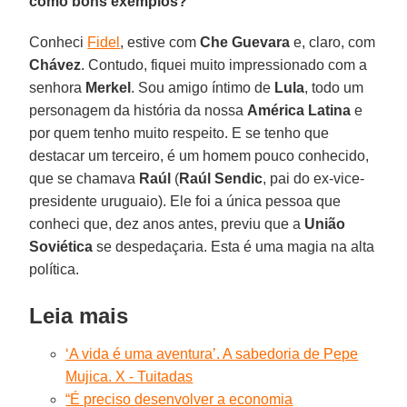
como bons exemplos?
Conheci
Fidel
, estive com
Che Guevara
e, claro, com
Chávez
. Contudo, fiquei muito impressionado com a
senhora
Merkel
. Sou amigo íntimo de
Lula
, todo um
personagem da história da nossa
América Latina
e
por quem tenho muito respeito. E se tenho que
destacar um terceiro, é um homem pouco conhecido,
que se chamava
Raúl
(
Raúl Sendic
, pai do ex-vice-
presidente uruguaio). Ele foi a única pessoa que
conheci que, dez anos antes, previu que a
União
Soviética
se despedaçaria. Esta é uma magia na alta
política.
Leia mais
‘A vida é uma aventura’. A sabedoria de Pepe
Mujica. X - Tuitadas
“É preciso desenvolver a economia