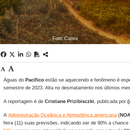
Foto: Canva
Águas do
Pacífico
estão se aquecendo e fenômeno é esp
semestre de 2023. Alta no desmatamento nos últimos mes
A reportagem é de
Cristiane Prizibisczki
, publicada por
(
A
Administração Oceânica e Atmosférica americana
(
NO
feira (11) suas previsões, indicando ser de 90% a chanc