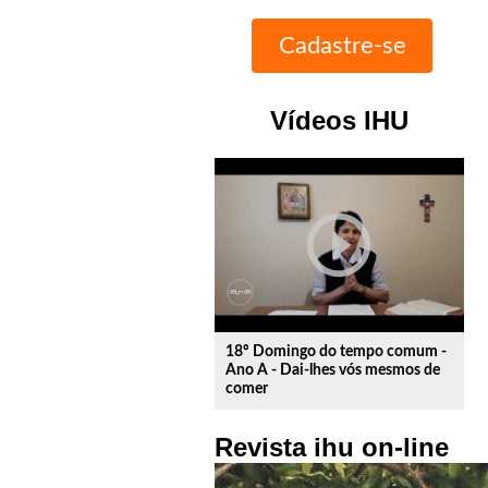
Vídeos IHU
play_circle_outline
18º Domingo do tempo comum -
Ano A - Dai-lhes vós mesmos de
comer
Revista ihu on-line