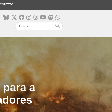
CONTATO
search
 para a
adores