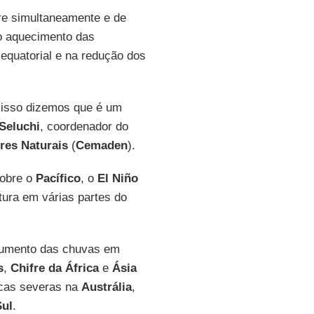
e simultaneamente e de
no aquecimento das
equatorial e na redução dos
 isso dizemos que é um
Seluchi
, coordenador do
res Naturais
(
Cemaden
).
sobre o
Pacífico
, o
El Niño
tura em várias partes do
aumento das chuvas em
s
,
Chifre da África
e
Ásia
cas severas na
Austrália
,
Sul
.