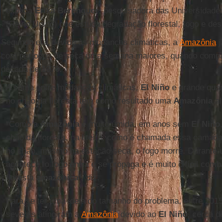
explica
Erika Berenguer
, pesquisadora das Universidad
(Reino Unido) que estuda degradação florestal, fogo e d
Segundo ela, devido às mudanças climáticas, a
Amazônia
j
com períodos de seca uma semana maiores, quando comp
década de 1970.
A soma entre mudanças climáticas,
El Niño
e grande quan
no chão da floresta tem como resultado uma
Amazônia
al
“Como a
Amazônia
é muito úmida, em anos sem
El Niño
chão da floresta, na liteira, como é chamada essa camada
no chão, mesmo na estação seca, o fogo morre. Durante
acontece, o fogo entra e se propaga e é muito difícil comb
floresta
amazônica
”, diz.
Para se ter uma ideia do tamanho do problema, entre 201
severas atingiram a
Amazônia
devido ao
El Niño
, cerca d