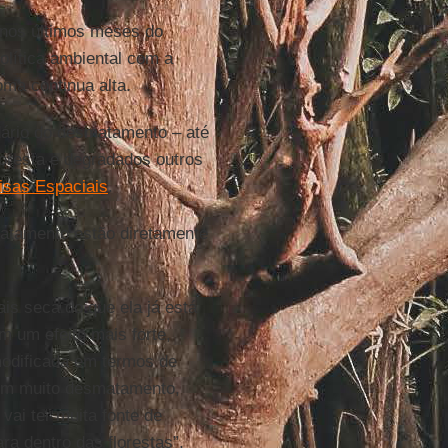
 nos últimos meses do
ítica ambiental com a
oma continua alta.
ário do desmatamento – até
loresta e degradados outros
uisas Espaciais
.
matamento estão diretamente
is seca do que ela já está
m um efeito mais forte,
modificada em termos de
com muito desmatamento,
vai ter muita fonte de
a dentro das florestas”,