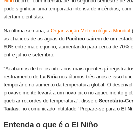
Niño
ocorrer com intensidade no segundo semestre de 20
pode significar uma temporada intensa de incêndios, com
alertam cientistas.
Na última semana, a
Organização Meteorológica Mundial
as chances de as águas do
Pacífico
saírem de um estado
60% entre maio e junho, aumentando para cerca de 70% 
entre julho e setembro.
“Acabamos de ter os oito anos mais quentes já registrad
resfriamento de
La Niña
nos últimos três anos e isso fun
temporário no aumento da temperatura global. O desenvo
provavelmente levará a um novo pico no aquecimento glo
quebrar recordes de temperatura”, disse o
Secretário-Ger
Taalas
, no comunicado intitulado “Prepare-se para o
El N
Entenda o que é o El Niño