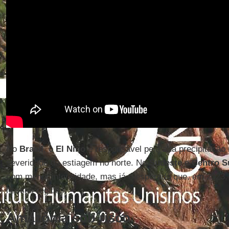
No
Brasil
, o
El Niño
é responsável pela alta precipitação
severidade da estiagem no norte. No
Sudeste
e
Centro S
com menor intensidade, mas já é esperado que, em 2023, 
nessas regiões.
Amazônia sob risco