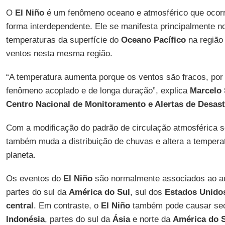
O
El Niño
é um fenômeno oceano e atmosférico que ocorr
forma interdependente. Ele se manifesta principalmente 
temperaturas da superfície do
Oceano Pacífico
na região 
ventos nesta mesma região.
“A temperatura aumenta porque os ventos são fracos, por
fenômeno acoplado e de longa duração”, explica
Marcelo 
Centro Nacional de Monitoramento e Alertas de Desast
Com a modificação do padrão de circulação atmosférica 
também muda a distribuição de chuvas e altera a tempera
planeta.
Os eventos do
El Niño
são normalmente associados ao 
partes do sul da
América do Sul
, sul dos
Estados Unido
central
. Em contraste, o
El Niño
também pode causar se
Indonésia
, partes do sul da
Ásia
e norte da
América do 