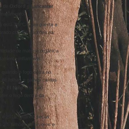
es de
Oxford
e
Lancaster
esmatamento.
á está 1,5ºC mais quente e
arado com os padrões na
tidade de matéria orgânica
tamente inflamável.
, quando o fogo entra no
 de folhas e galhos caídos
 um
El Niño
isso não
ater o fogo dentro da
5 e 2016, quando secas
e 2,5 bilhões de árvores e