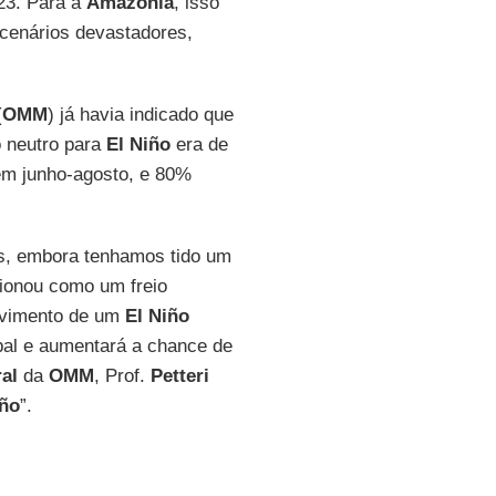
23. Para a
Amazônia
, isso
 cenários devastadores,
(
OMM
) já havia indicado que
 neutro para
El Niño
era de
em junho-agosto, e 80%
os, embora tenhamos tido um
cionou como um freio
lvimento de um
El Niño
bal e aumentará a chance de
al
da
OMM
, Prof.
Petteri
iño
”.