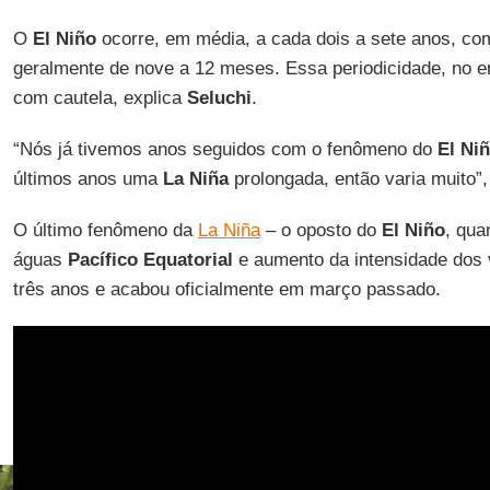
O
El Niño
ocorre, em média, a cada dois a sete anos, co
geralmente de nove a 12 meses. Essa periodicidade, no en
com cautela, explica
Seluchi
.
“Nós já tivemos anos seguidos com o fenômeno do
El Ni
últimos anos uma
La Niña
prolongada, então varia muito”,
O último fenômeno da
La Niña
– o oposto do
El Niño
, qua
águas
Pacífico Equatorial
e aumento da intensidade dos 
três anos e acabou oficialmente em março passado.