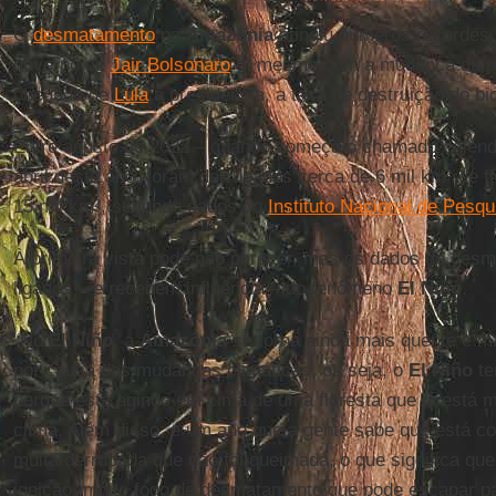
O
desmatamento
na
Amazônia
atingiu números recordes
governo de
Jair Bolsonaro
e, mesmo com a mudança da pol
chegada de
Lula
à presidência, a taxa de destruição do bi
Entre agosto de 2022 – quando começa o chamado calend
abril deste ano, foram derrubados cerca de 6 mil km² de f
15 mil km², segundo dados do
Instituto Nacional de Pesq
À primeira vista pode não parecer, mas os dados do des
ligados – e recebem influência – do fenômeno
El Niño
.
“No
El Niño
, a
Amazônia
se torna ainda mais quente e ma
por causa das mudanças climáticas, ou seja, o
El Niño
te
porque está agindo em cima de uma floresta que já está 
clima. Além disso, é um ano que a gente sabe que está 
muita derrubada que não foi queimada, o que significa que 
ignição, muito fogo de desmatamento que pode escapar par