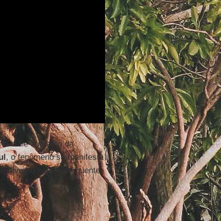
 no sul e aumento da
ul
, o fenômeno se manifesta
o inverno seja mais quente