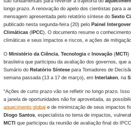
são fundamentais para reverter a trajetória do
aqueciment
longo prazo. A renovação do apelo dos cientistas para a aç
mensagem apresentada pelo relatório síntese do
Sexto Ci
publicado nesta segunda-feira (20) pelo
Painel Intergove
Climáticas
(
IPCC
). O documento resume o conheciment
climáticas e seus impactos e riscos, e ações de mitigaçã
O
Ministério da Ciência
,
Tecnologia
e
Inovação
(
MCTI
)
brasileira que participou da avaliação dos governos, que a
Sumário do
Relatório Síntese
para Tomadores de Decisão
semana passada (13 a 17 de março), em
Interlaken
, na
S
“Ações de curto prazo vão se refletir no longo prazo. Isso
a janela de oportunidades não for aproveitada, as possibil
aquecimento global
e de minimização de seus impactos fic
Diogo Santos
, especialista no tema de impactos, vulnera
MCTI
que participou da reunião de avaliação final do IPCC