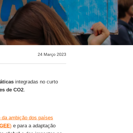
24 Março 2023
áticas
integradas no curto
es de CO2
.
o da ambição dos países
GEE
)
e para a adaptação