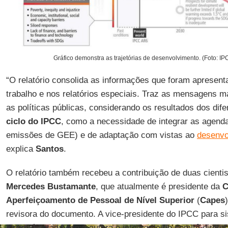
Gráfico demonstra as trajetórias de desenvolvimento. (Foto: IPC
“O relatório consolida as informações que foram apresent
trabalho e nos relatórios especiais. Traz as mensagens ma
as políticas públicas, considerando os resultados dos dife
ciclo do IPCC
, como a necessidade de integrar as agend
emissões de GEE) e de adaptação com vistas ao
desenvo
explica
Santos
.
O relatório também recebeu a contribuição de duas cientis
Mercedes Bustamante
, que atualmente é presidente da
C
Aperfeiçoamento de Pessoal de Nível Superior
(
Capes
revisora do documento. A vice-presidente do IPCC para s
Krug
, é listada como autora e integrante do comitê diretor 