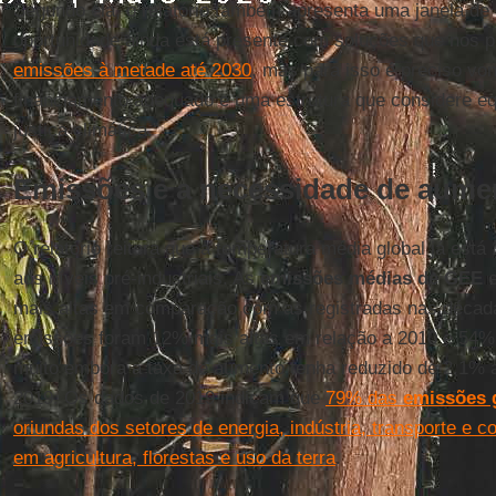
Segundo ela, o relatório também apresenta uma janela de 
oportunidade ainda está presente com soluções que nos 
emissões à metade até 2030
, mas para isso é preciso von
financiamento adequado e uma estrutura que considere equ
justiça climática.”
Emissões e a necessidade de aume
O relatório reitera que a temperatura média global já está
aos níveis pré-industriais. As
emissões médias de GEE
e
mais altas em comparação com as registradas nas década
emissões foram 12% mais altas em relação a 2010 e 54%
muito embora a taxa de aumento tenha reduzido de 2,1% a
2019. Os dados de 2019 indicam que
79% das
emissões 
oriundas dos setores de energia, indústria, transporte e 
em agricultura, florestas e uso da terra
.