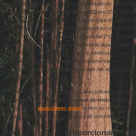
De acordo com o relatório, apesar da expansão das polític
mitigação, as
emissões globais de GEE
em 2030, confor
determinadas nacionalmente (NDCs, na sigla em inglês) a
2021, tornam provável que o aquecimento exceda 1,5°C du
mais difícil limitar o aquecimento abaixo de 2°C. As polít
implementação podem levar a um nível de aquecimento entr
do século. Outro fator pontuado pelos cientistas no relató
emissões projetadas das políticas implementadas e as d
financeiros, que ficam aquém dos níveis necessários para 
em todos os setores e regiões.
O relatório síntese apresenta com alta confiança que red
sustentadas nas
emissões de gases de efeito estufa
lev
perceptível no
aquecimento global
dentro de cerca de dua
mudanças discerníveis na composição atmosférica dentro
Perdas são proporcionais 