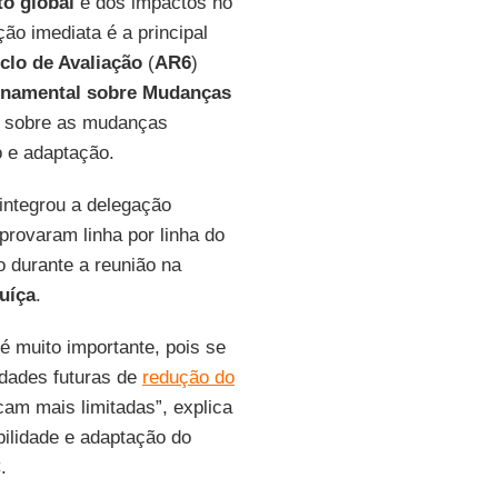
o global
e dos impactos no
ão imediata é a principal
clo de Avaliação
(
AR6
)
rnamental sobre Mudanças
o sobre as mudanças
o e adaptação.
 integrou a delegação
provaram linha por linha do
 durante a reunião na
uíça
.
 é muito importante, pois se
idades futuras de
redução do
am mais limitadas”, explica
bilidade e adaptação do
.