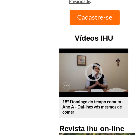
Privacidade
.
Vídeos IHU
play_circle_outline
18º Domingo do tempo comum -
Ano A - Dai-lhes vós mesmos de
comer
Revista ihu on-line