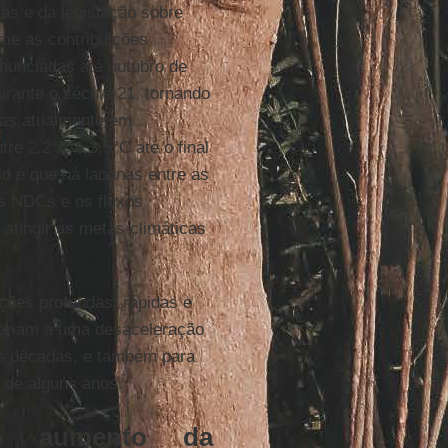
as e da legislação sobre
me as contribuições
nunciadas até outubro de
rante o século 21, tornando
icas atualmente em
e 2,2°C e 3,5°C até o final
rio é que há lacunas entre as
os NDCs e os fluxos
atingir as metas climáticas
uções profundas, rápidas e
ariam a uma desaceleração
s décadas, e também para
 de alguns anos.
ao aumento da