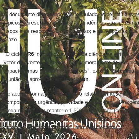
O documento direcionado aos formuladores de políticas e
tópicos: apresenta o estado e as tendências atuais; as m
riscos e as respostas de longo prazo; e as respostas qu
prazo.
“O ciclo
AR6
indicou os avanços da ciência na atribuição 
vetor de eventos extremos, no aprimoramento de modelos
impactos, mas também de soluções”, explica
Mercedes
, 
reunião de aprovação em
Interlaken
.
De acordo com a pesquisadora, o relatório síntese pode s
componentes: urgência, gravidade e esperança. “[A urgên
ainda na rota para manter o 1.5°C, a gravidade [envolve] i
populações e ecossistemas, alguns com consequências ir
centenas a milhares de anos”, afirma a cientista.