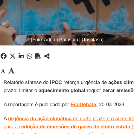
(Foto: Adrian Balasoiu | Unsplash)
Relatório síntese do
IPCC
reforça urgência de
ações clim
prazo; limitar o
aquecimento global
requer
zerar emissõ
A reportagem é publicada por
EcoDebate
, 20-03-2023.
A
urgência da ação climática
no curto prazo e o aument
para a
redução de emissões de gases de efeito estufa
(