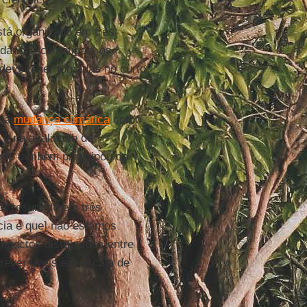
stá organizado em três
udanças climáticas, os
e devem ser tomadas no curto
da
mudança climática
como
 e na avaliação de
que também participou da
er resumido em três
cia é que] não estamos
mpactos distribuídos entre
reversíveis em escala de