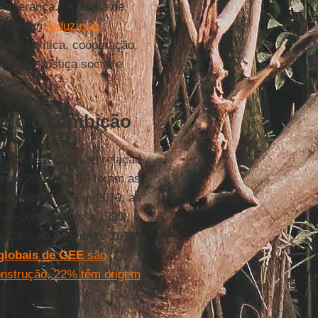
esperança. “A janela de
permitem
reduzir as
tade política, cooperação,
idade, justiça social e
nto da ambição
 1,1°C mais alta em relação
ntre 2010 e 2019 foram as
s anteriores. Em 2019, as
 se comparadas a 1990,
 1,3% ao ano, entre 2010 a
globais de GEE
são
construção, 22% têm origem