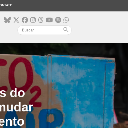
ONTATO
search
os do
 mudar
mento