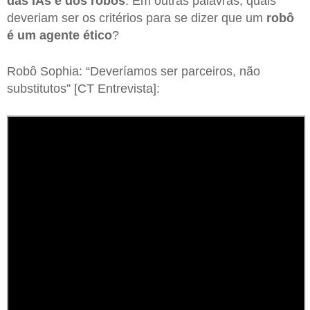
das IAs e dos robôs
. Em outras palavras, quais
deveriam ser os critérios para se dizer que um
robô
é um agente ético
?
Robô Sophia: “Deveríamos ser parceiros, não
substitutos” [CT Entrevista]: