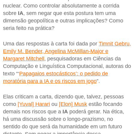
nuclear. Como controlar absolutamente a corrida
sobre
IA
, sem negar que esta postura tem uma
dimensão geopolítica e outras implicações? Como
seria feito na prática?
Uma das respostas à carta foi dada por
Timnit Gebru,
Emily M. Bender, Angelina McMillan-Major e
Margaret Mitchell
, pesquisadoras em Ciências da
Computação e Linguística Computacional, autoras do
texto “‘
Papagaios estocásticos’: o pedido de
moratória para a IA e os riscos em jogo
”.
Elas criticam a carta, dizendo que, talvez, pessoas
como
[Yuval] Harari
ou
[Elon] Musk
estão focando
demais nos riscos que a
IA
poderá gerar. Na ética,
há uma discussão sobre o longo-prazismo, no
sentido do que será da humanidade em um futuro
distante. Sem negar a importância dessa