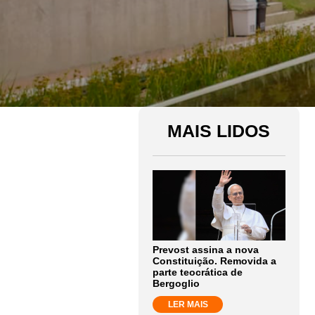
MAIS LIDOS
Prevost assina a nova
Constituição. Removida a
parte teocrática de
Bergoglio
LER MAIS