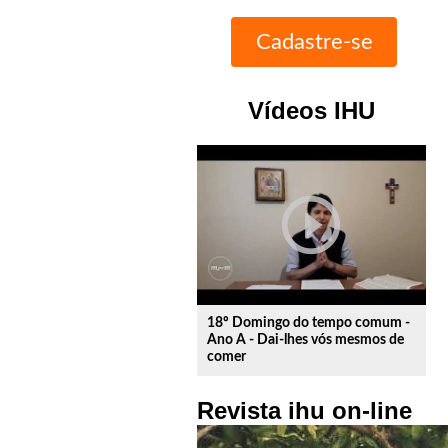
Vídeos IHU
play_circle_outline
18º Domingo do tempo comum -
Ano A - Dai-lhes vós mesmos de
comer
Revista ihu on-line