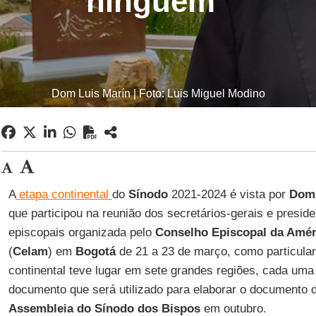
ninguém"
Dom Luis Marín | Foto: Luis Miguel Modino
A
etapa continental
do
Sínodo
2021-2024 é vista por
Dom 
que participou na reunião dos secretários-gerais e presid
episcopais organizada pelo
Conselho Episcopal da Améri
(
Celam
) em
Bogotá
de 21 a 23 de março, como particular
continental teve lugar em sete grandes regiões, cada uma
documento que será utilizado para elaborar o documento d
Assembleia do Sínodo dos Bispos
em outubro.