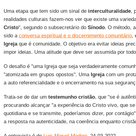
Uma etapa que tem sido um sinal de
interculturalidade
, 
realidades culturais fazem-nos ver que existe uma varied
Cristo
", segundo o subsecretário do
Sínodo
. O método, a
sido a
conversa espiritual e o discernimento comunitário
,
Igreja
que é comunidade. O objetivo era evitar ideias pre
impor ideias. Uma atitude que deve ser assumida por tod
O desafio é "uma Igreja que seja verdadeiramente comunh
"atomizada em grupos opostos". Uma
Igreja
com um prot
a auto referencialidade e o encerramento na sua seguranç
Trata-se de dar um
testemunho cristão
, que "se é autênt
procurando alcançar "a experiência do Cristo vivo, que se
quotidiana e se transmite, poderíamos dizer, por contágio
a resposta na autenticidade, na coerência enquanto cristã
A entrevista é de
Luis Miguel Modino
, 24-03-2022.