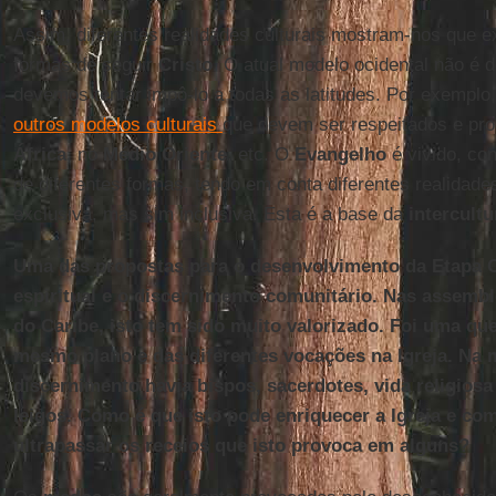
Assim, diferentes realidades culturais mostram-nos que e
formas de seguir
Cristo
. O atual modelo ocidental não é
devemos tentar impô-lo a todas as latitudes. Por exemplo
outros modelos culturais
que devem ser respeitados e p
África
, no
Médio Oriente
, etc. O
Evangelho
é vivido, co
de diferentes formas, tendo em conta diferentes realidades
exclusiva, mas sim inclusiva. Esta é a base da
intercultu
Uma das propostas para o desenvolvimento da Etapa Co
espiritual e o discernimento comunitário. Nas assembl
do Caribe, isto tem sido muito valorizado. Foi uma ques
mesmo plano e das diferentes vocações na Igreja. N
discernimento havia bispos, sacerdotes, vida religiosa
leigos. Como é que isto pode enriquecer a Igreja e c
ultrapassar os receios que isto provoca em alguns?