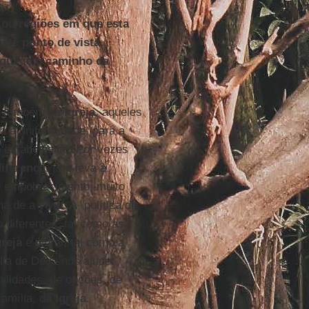
 ou regiões em que esta
ste ponto de vista,
riquece o caminho da
s, também na
Igreja
, aqueles
 a uniformidade, para a
 estabelecido. Por vezes
diferença
. Isto leva à
e empobrecimento, muito
de a viver. A "política de
o diferentes, tal como as
greja
é plural, tal como a
ília de Deus nos ajude:
alidades, de opções, de
família, da
Igreja
.