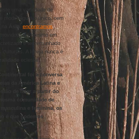
xiste uma variedade de
 de modo algum o único, nem
, na
Ásia
,
encontramos
romovidos, e o mesmo em
ncretizado e testemunhado
 culturais. A Igreja nunca é
ralidade
eclesial.
ntinental foi a conversa
eias da América Latina e
tão de falar a partir do
a mesma comunidade de
 masculina e feminina, os
omo é que podemos