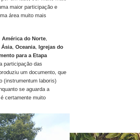
uma maior participação e
uma área muito mais
:
América do Norte
,
,
Ásia
,
Oceania
,
Igrejas do
ento para a Etapa
a participação das
produziu um documento, que
ho (instrumentum laboris)
nquanto se aguarda a
 é certamente muito