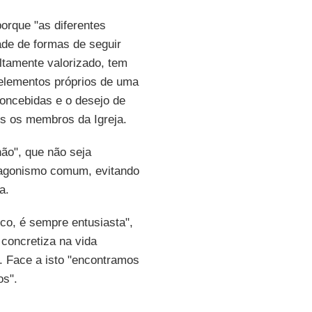
porque "as diferentes
ade de formas de seguir
ltamente valorizado, tem
 elementos próprios de uma
concebidas e o desejo de
os os membros da Igreja.
ão", que não seja
agonismo comum, evitando
a.
ico, é sempre entusiasta",
 concretiza na vida
". Face a isto "encontramos
os".