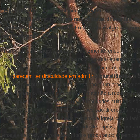
Estas diferentes assembleias em todos os continentes
etapa foi dividida, mostram-nos culturas diferentes. De
podemos dizer que a interculturalidade é algo que en
sinodalidade?
Parece-me ser inquestionável. Infelizmente, encontramo
que confundem o essencial com o acessório e tendem para
supressão de qualquer tipo de diferença face a um modelo
até
parecem ter dificuldade em admitir
a
pluralidade
e a
pobreza espiritual
. Mas a fé cristã não é um processo d
pelo contrário. Temos a mesma fé, mas não a mesma forma 
fotocópias" não é válida porque as realidades culturais sã
pessoas são diferentes e as vocações são diferentes. A
I
família é plural. Talvez a bela imagem da Igreja como fam
comunhão no amor, mas diversidade de papéis, de person
manifestações, de vocações; todos procurando o bem da 