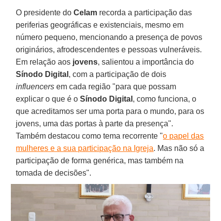
O
presidente do
Celam
recorda a participação das
periferias geográficas e existenciais, mesmo em
número pequeno, mencionando a presença de povos
originários, afrodescendentes e pessoas vulneráveis.
Em relação aos
jovens
, salientou a importância do
Sínodo Digital
, com a participação de dois
influencers
em cada região "para que possam
explicar o que é o
Sínodo Digital
, como funciona, o
que acreditamos ser uma porta para o mundo, para os
jovens, uma das portas à parte da presença".
Também destacou como tema recorrente "
o papel das
mulheres e a sua participação na Igreja
. Mas não só a
participação de forma genérica, mas também na
tomada de decisões".