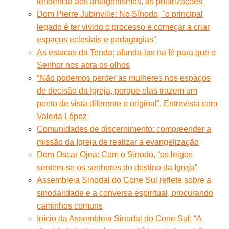
tendência aos antagonismos, às polarizações”
Dom Pierre Jubinville: No Sínodo, "o principal
legado é ter vivido o processo e começar a criar
espaços eclesiais e pedagogias"
As estacas da Tenda: afunda-las na fé para que o
Senhor nos abra os olhos
“Não podemos perder as mulheres nos espaços
de decisão da Igreja, porque elas trazem um
ponto de vista diferente e original”. Entrevista com
Valeria López
Comunidades de discernimento: compreender a
missão da Igreja de realizar a evangelização
Dom Oscar Ojea: Com o Sínodo, “os leigos
sentem-se os senhores do destino da Igreja”
Assembleia Sinodal do Cone Sul reflete sobre a
sinodalidade e a conversa espiritual, procurando
caminhos comuns
Início da Assembleia Sinodal do Cone Sul: “A