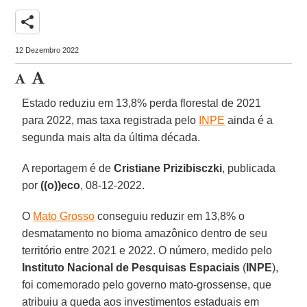
share
12 Dezembro 2022
Estado reduziu em 13,8% perda florestal de 2021
para 2022, mas taxa registrada pelo
INPE
ainda é a
segunda mais alta da última década.
A reportagem é de
Cristiane Prizibisczki
, publicada
por
((o))eco
, 08-12-2022.
O
Mato Grosso
conseguiu reduzir em 13,8% o
desmatamento no bioma amazônico dentro de seu
território entre 2021 e 2022. O número, medido pelo
Instituto Nacional de Pesquisas Espaciais
(
INPE
),
foi comemorado pelo governo mato-grossense, que
atribuiu a queda aos investimentos estaduais em